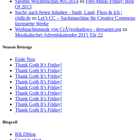
Spontis Wochenschau #01/2014
zu
Free-Music-Friday: Best
Of 2013
Suche nach freien Inhalten - Stadt, Land, Fluss & Ich |
chillr.de
zu
Let’s CC – Suchmaschine für Creative Commons
lizensierte Werke
Weihnachtsmusik von CrÃ¼xshadows - deesaster.org
zu
Musikalischer Adventskalender 2015 Tür 22
Neueste Beiträge
Ende Neu
Thank Goth It’s Friday!
Thank Goth It’s Friday!
Thank Goth It’s Friday!
Thank Goth It’s Friday!
Thank Goth It’s Friday!
Thank Goth It’s Friday!
Thank Goth It’s Friday!
Thank Goth It’s Friday!
Thank Goth It’s Friday!
Blogroll
BILDblog
Coast is clear