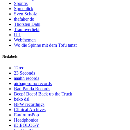
Spontis
Spreeblick
Sven Scholz
thafaker.de
Thorsten Dahl
Traumverliebt
Ulf.
Webthemen
Wo die Spinne mit dem Tofu tanzt
Netlabels
12rec
23 Seconds
aaahh records
airbagpromo records
Bad Panda Records
Beep! Beep! Back up the Truck
beko dsl
BFW recordings
Clinical Archives
EardrumsPop
Headphonica
iD.EOLOGY