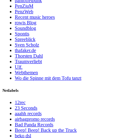
pantoffelpunk
PenZiuM
PenzWeb
Recent music heroes
rowis Blog
Soundblog
Spontis
Spreeblick
Sven Scholz
thafaker.de
Thorsten Dahl
Traumverliebt
Ulf.
Webthemen
Wo die Spinne mit dem Tofu tanzt
Netlabels
12rec
23 Seconds
aaahh records
airbagpromo records
Bad Panda Records
Beep! Beep! Back up the Truck
beko dsl