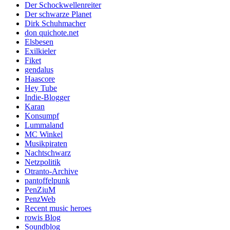
Der Schockwellenreiter
Der schwarze Planet
Dirk Schuhmacher
don quichote.net
Elsbesen
Exilkieler
Fiket
gendalus
Haascore
Hey Tube
Indie-Blogger
Karan
Konsumpf
Lummaland
MC Winkel
Musikpiraten
Nachtschwarz
Netzpolitik
Otranto-Archive
pantoffelpunk
PenZiuM
PenzWeb
Recent music heroes
rowis Blog
Soundblog