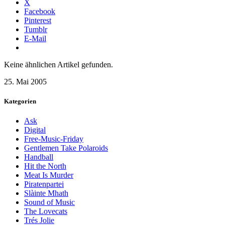
X
Facebook
Pinterest
Tumblr
E-Mail
Keine ähnlichen Artikel gefunden.
25. Mai 2005
Kategorien
Ask
Digital
Free-Music-Friday
Gentlemen Take Polaroids
Handball
Hit the North
Meat Is Murder
Piratenpartei
Slàinte Mhath
Sound of Music
The Lovecats
Trés Jolie