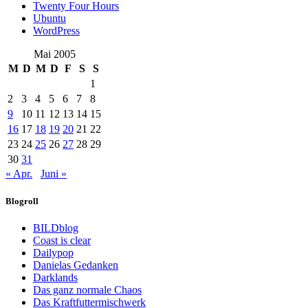
Twenty Four Hours
Ubuntu
WordPress
Mai 2005
M
D
M
D
F
S
S
1
2
3
4
5
6
7
8
9
10
11
12
13
14
15
16
17
18
19
20
21
22
23
24
25
26
27
28
29
30
31
« Apr.
Juni »
Blogroll
BILDblog
Coast is clear
Dailypop
Danielas Gedanken
Darklands
Das ganz normale Chaos
Das Kraftfuttermischwerk