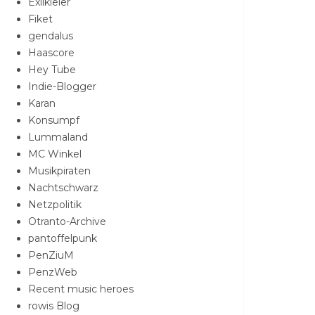
Exilkieler
Fiket
gendalus
Haascore
Hey Tube
Indie-Blogger
Karan
Konsumpf
Lummaland
MC Winkel
Musikpiraten
Nachtschwarz
Netzpolitik
Otranto-Archive
pantoffelpunk
PenZiuM
PenzWeb
Recent music heroes
rowis Blog