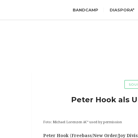
BANDCAMP
DIASPORA*
SOU
Peter Hook als U
Foto: Michael Lorenzen â€“ used by permission
Peter Hook
(
Freebass
/
New Order
/
Joy Divi