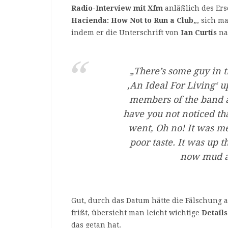
Radio-Interview mit Xfm
anläßlich des Ers
Hacienda: How Not to Run a Club
„, sich m
indem er die Unterschrift von
Ian Curtis
nac
„There’s some guy in 
‚An Ideal For Living‘ u
members of the band a
have you not noticed tha
went, Oh no! It was me,
poor taste. It was up 
now mud a
Gut, durch das Datum hätte die Fälschung 
frißt, übersieht man leicht wichtige
Details
das getan hat.