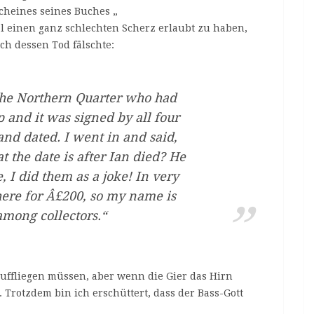
cheines seines Buches „
al einen ganz schlechten Scherz erlaubt zu haben,
h dessen Tod fälschte:
the Northern Quarter who had
p and it was signed by all four
nd dated. I went in and said,
t the date is after Ian died? He
 I did them as a joke! In very
there for Â£200, so my name is
mong collectors.“
auffliegen müssen, aber wenn die Gier das Hirn
. Trotzdem bin ich erschüttert, dass der Bass-Gott