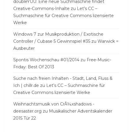
doubleYUU: Eine neue Suchmaschine findet
Creative-Commons-Inhalte
zu
Let’s CC –
Suchmaschine für Creative Commons lizensierte
Werke
Windows 7 zur Musikproduktion / Exotische
Controller / Cubase 5 Gewinnspiel #35
zu
Warwick =
Ausbeuter
Spontis Wochenschau #01/2014
zu
Free-Music-
Friday: Best Of 2013
Suche nach freien Inhalten - Stadt, Land, Fluss &
Ich | chillr.de
zu
Let’s CC – Suchmaschine für
Creative Commons lizensierte Werke
Weihnachtsmusik von CrÃ¼xshadows -
deesaster.org
zu
Musikalischer Adventskalender
2015 Tür 22