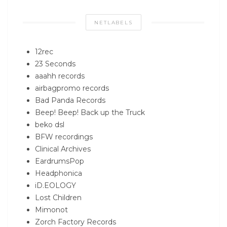
NETLABELS
12rec
23 Seconds
aaahh records
airbagpromo records
Bad Panda Records
Beep! Beep! Back up the Truck
beko dsl
BFW recordings
Clinical Archives
EardrumsPop
Headphonica
iD.EOLOGY
Lost Children
Mimonot
Zorch Factory Records