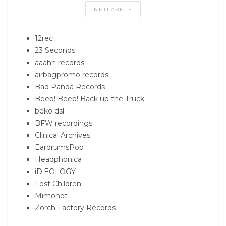
NETLABELS
12rec
23 Seconds
aaahh records
airbagpromo records
Bad Panda Records
Beep! Beep! Back up the Truck
beko dsl
BFW recordings
Clinical Archives
EardrumsPop
Headphonica
iD.EOLOGY
Lost Children
Mimonot
Zorch Factory Records