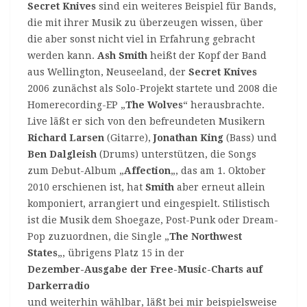
Secret Knives
sind ein weiteres Beispiel für Bands,
die mit ihrer Musik zu überzeugen wissen, über
die aber sonst nicht viel in Erfahrung gebracht
werden kann.
Ash Smith
heißt der Kopf der Band
aus Wellington, Neuseeland, der
Secret Knives
2006 zunächst als Solo-Projekt startete und 2008 die
Homerecording-EP „
The Wolves
“ herausbrachte.
Live läßt er sich von den befreundeten Musikern
Richard Larsen
(Gitarre),
Jonathan King
(Bass) und
Ben Dalgleish
(Drums) unterstützen, die Songs
zum Debut-Album „
Affection
„, das am 1. Oktober
2010 erschienen ist, hat
Smith
aber erneut allein
komponiert, arrangiert und eingespielt. Stilistisch
ist die Musik dem Shoegaze, Post-Punk oder Dream-
Pop zuzuordnen, die Single „
The Northwest
States
„, übrigens Platz 15 in der
Dezember-Ausgabe der Free-Music-Charts auf
Darkerradio
und weiterhin wählbar, läßt bei mir beispielsweise