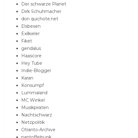
Der schwarze Planet
Dirk Schuhmacher
don quichote.net
Elsbesen
Exilkieler
Fiket
gendalus
Haascore
Hey Tube
Indie-Blogger
Karan
Konsumpf
Lummaland
MC Winkel
Musikpiraten
Nachtschwarz
Netzpolitik
Otranto-Archive
pantoffelpunk