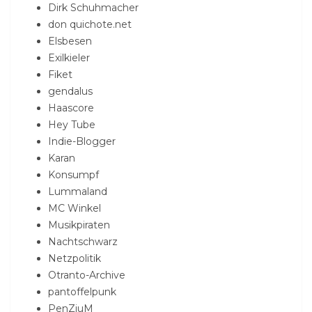
Dirk Schuhmacher
don quichote.net
Elsbesen
Exilkieler
Fiket
gendalus
Haascore
Hey Tube
Indie-Blogger
Karan
Konsumpf
Lummaland
MC Winkel
Musikpiraten
Nachtschwarz
Netzpolitik
Otranto-Archive
pantoffelpunk
PenZiuM