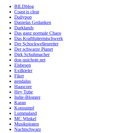
BILDblog
Coast is clear
Dailypop
Danielas Gedanken
Darklands
Das ganz normale Chaos
Das Kraftfuttermischwerk
Der Schockwellenreiter
Der schwarze Planet
Dirk Schuhmacher
don quichote.net
Elsbesen
Exilkieler
Fiket
gendalus
Haascore
Hey Tube
Indie-Blogger
Karan
Konsumpf
Lummaland
MC Winkel
Musikpiraten
Nachtschwarz