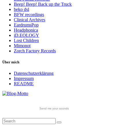
Beep! Beep! Back up the Truck
beko dsl
BFW recordings
Clinical Archives
EardrumsPop
Headphonica
iD.EOLOGY
Lost Children
Mimonot
Zorch Factory Records
Über mich
Datenschutzerklärung
Impressum
README
Send me your sounds