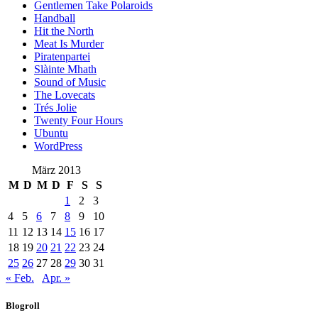
Gentlemen Take Polaroids
Handball
Hit the North
Meat Is Murder
Piratenpartei
Slàinte Mhath
Sound of Music
The Lovecats
Trés Jolie
Twenty Four Hours
Ubuntu
WordPress
März 2013
M
D
M
D
F
S
S
1
2
3
4
5
6
7
8
9
10
11
12
13
14
15
16
17
18
19
20
21
22
23
24
25
26
27
28
29
30
31
« Feb.
Apr. »
Blogroll