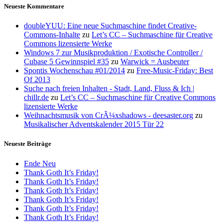
Neueste Kommentare
doubleYUU: Eine neue Suchmaschine findet Creative-
Commons-Inhalte
zu
Let’s CC – Suchmaschine für Creative
Commons lizensierte Werke
Windows 7 zur Musikproduktion / Exotische Controller /
Cubase 5 Gewinnspiel #35
zu
Warwick = Ausbeuter
Spontis Wochenschau #01/2014
zu
Free-Music-Friday: Best
Of 2013
Suche nach freien Inhalten - Stadt, Land, Fluss & Ich |
chillr.de
zu
Let’s CC – Suchmaschine für Creative Commons
lizensierte Werke
Weihnachtsmusik von CrÃ¼xshadows - deesaster.org
zu
Musikalischer Adventskalender 2015 Tür 22
Neueste Beiträge
Ende Neu
Thank Goth It’s Friday!
Thank Goth It’s Friday!
Thank Goth It’s Friday!
Thank Goth It’s Friday!
Thank Goth It’s Friday!
Thank Goth It’s Friday!