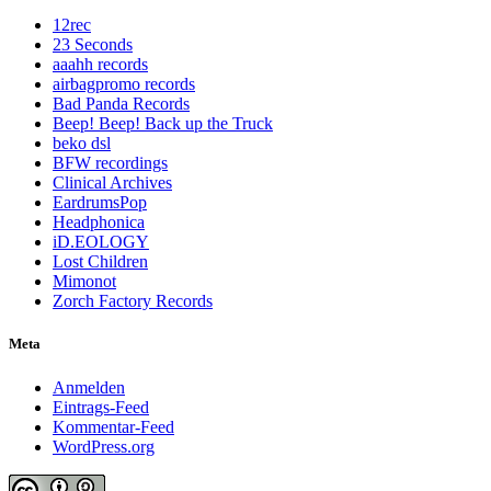
12rec
23 Seconds
aaahh records
airbagpromo records
Bad Panda Records
Beep! Beep! Back up the Truck
beko dsl
BFW recordings
Clinical Archives
EardrumsPop
Headphonica
iD.EOLOGY
Lost Children
Mimonot
Zorch Factory Records
Meta
Anmelden
Eintrags-Feed
Kommentar-Feed
WordPress.org