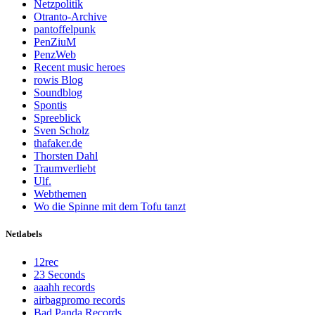
Netzpolitik
Otranto-Archive
pantoffelpunk
PenZiuM
PenzWeb
Recent music heroes
rowis Blog
Soundblog
Spontis
Spreeblick
Sven Scholz
thafaker.de
Thorsten Dahl
Traumverliebt
Ulf.
Webthemen
Wo die Spinne mit dem Tofu tanzt
Netlabels
12rec
23 Seconds
aaahh records
airbagpromo records
Bad Panda Records