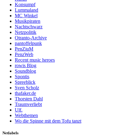
Konsumpf
Lummaland
MC Winkel
Musikpiraten
Nachtschwarz
Netzpolitik
Otranto-Archive
pantoffelpunk
PenZiuM
PenzWeb
Recent music heroes
rowis Blog
Soundblog
Spontis
Spreeblick
Sven Scholz
thafaker.de
Thorsten Dahl
Traumverliebt
Ulf.
Webthemen
Wo die Spinne mit dem Tofu tanzt
Netlabels