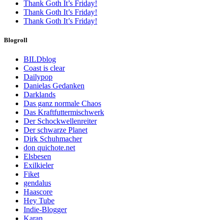
Thank Goth It’s Friday!
Thank Goth It’s Friday!
Thank Goth It’s Friday!
Blogroll
BILDblog
Coast is clear
Dailypop
Danielas Gedanken
Darklands
Das ganz normale Chaos
Das Kraftfuttermischwerk
Der Schockwellenreiter
Der schwarze Planet
Dirk Schuhmacher
don quichote.net
Elsbesen
Exilkieler
Fiket
gendalus
Haascore
Hey Tube
Indie-Blogger
Karan