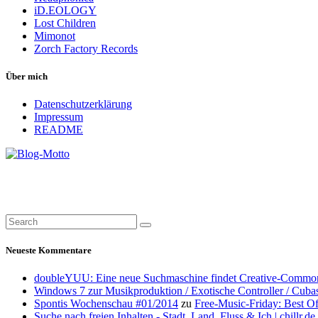
iD.EOLOGY
Lost Children
Mimonot
Zorch Factory Records
Über mich
Datenschutzerklärung
Impressum
README
Neueste Kommentare
doubleYUU: Eine neue Suchmaschine findet Creative-Common
Windows 7 zur Musikproduktion / Exotische Controller / Cuba
Spontis Wochenschau #01/2014
zu
Free-Music-Friday: Best O
Suche nach freien Inhalten - Stadt, Land, Fluss & Ich | chillr.de