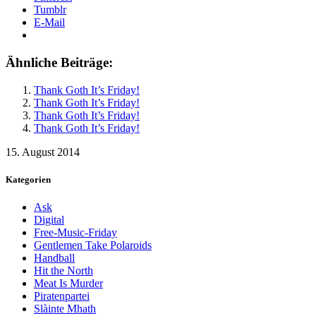
Tumblr
E-Mail
Ähnliche Beiträge:
Thank Goth It’s Friday!
Thank Goth It’s Friday!
Thank Goth It’s Friday!
Thank Goth It’s Friday!
15. August 2014
Kategorien
Ask
Digital
Free-Music-Friday
Gentlemen Take Polaroids
Handball
Hit the North
Meat Is Murder
Piratenpartei
Slàinte Mhath