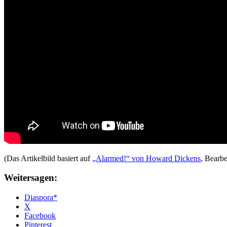
(Das Artikelbild basiert auf
„Alarmed!“ von Howard Dickens
, Bearb
Weitersagen:
Diaspora*
X
Facebook
Pinterest