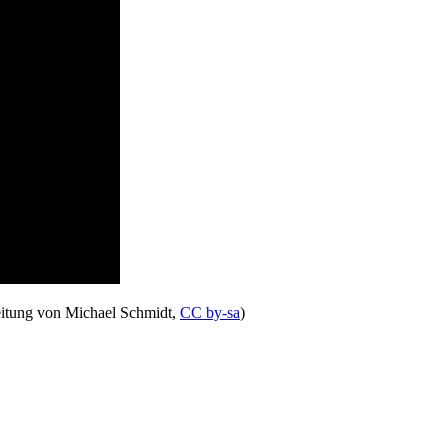
eitung von Michael Schmidt,
CC by-sa
)