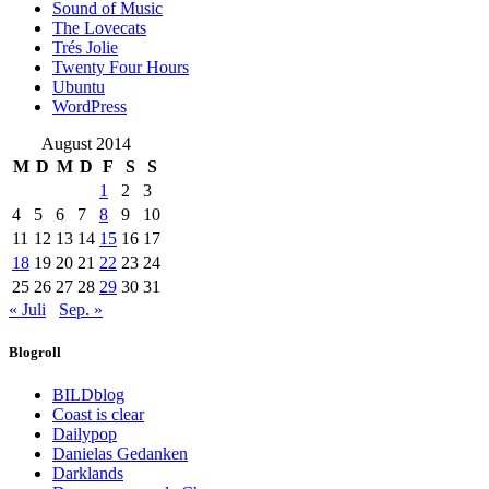
Sound of Music
The Lovecats
Trés Jolie
Twenty Four Hours
Ubuntu
WordPress
August 2014
M
D
M
D
F
S
S
1
2
3
4
5
6
7
8
9
10
11
12
13
14
15
16
17
18
19
20
21
22
23
24
25
26
27
28
29
30
31
« Juli
Sep. »
Blogroll
BILDblog
Coast is clear
Dailypop
Danielas Gedanken
Darklands