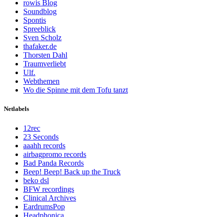
rowis Blog
Soundblog
Spontis
Spreeblick
Sven Scholz
thafaker.de
Thorsten Dahl
Traumverliebt
Ulf.
Webthemen
Wo die Spinne mit dem Tofu tanzt
Netlabels
12rec
23 Seconds
aaahh records
airbagpromo records
Bad Panda Records
Beep! Beep! Back up the Truck
beko dsl
BFW recordings
Clinical Archives
EardrumsPop
Headphonica