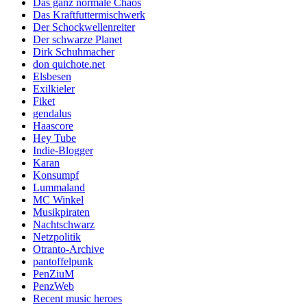
Das ganz normale Chaos
Das Kraftfuttermischwerk
Der Schockwellenreiter
Der schwarze Planet
Dirk Schuhmacher
don quichote.net
Elsbesen
Exilkieler
Fiket
gendalus
Haascore
Hey Tube
Indie-Blogger
Karan
Konsumpf
Lummaland
MC Winkel
Musikpiraten
Nachtschwarz
Netzpolitik
Otranto-Archive
pantoffelpunk
PenZiuM
PenzWeb
Recent music heroes