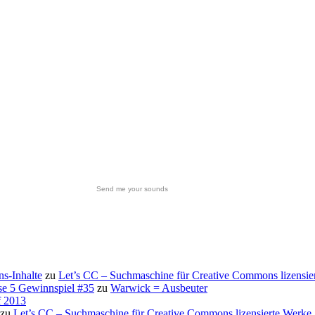
Send me your sounds
s-Inhalte
zu
Let’s CC – Suchmaschine für Creative Commons lizensie
se 5 Gewinnspiel #35
zu
Warwick = Ausbeuter
f 2013
zu
Let’s CC – Suchmaschine für Creative Commons lizensierte Werke