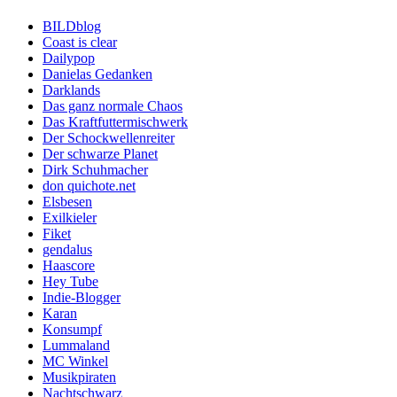
BILDblog
Coast is clear
Dailypop
Danielas Gedanken
Darklands
Das ganz normale Chaos
Das Kraftfuttermischwerk
Der Schockwellenreiter
Der schwarze Planet
Dirk Schuhmacher
don quichote.net
Elsbesen
Exilkieler
Fiket
gendalus
Haascore
Hey Tube
Indie-Blogger
Karan
Konsumpf
Lummaland
MC Winkel
Musikpiraten
Nachtschwarz