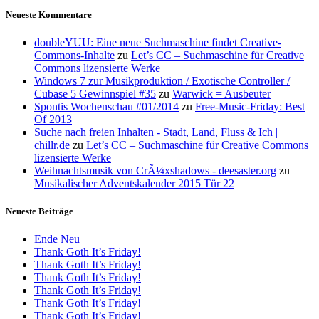
Neueste Kommentare
doubleYUU: Eine neue Suchmaschine findet Creative-
Commons-Inhalte
zu
Let’s CC – Suchmaschine für Creative
Commons lizensierte Werke
Windows 7 zur Musikproduktion / Exotische Controller /
Cubase 5 Gewinnspiel #35
zu
Warwick = Ausbeuter
Spontis Wochenschau #01/2014
zu
Free-Music-Friday: Best
Of 2013
Suche nach freien Inhalten - Stadt, Land, Fluss & Ich |
chillr.de
zu
Let’s CC – Suchmaschine für Creative Commons
lizensierte Werke
Weihnachtsmusik von CrÃ¼xshadows - deesaster.org
zu
Musikalischer Adventskalender 2015 Tür 22
Neueste Beiträge
Ende Neu
Thank Goth It’s Friday!
Thank Goth It’s Friday!
Thank Goth It’s Friday!
Thank Goth It’s Friday!
Thank Goth It’s Friday!
Thank Goth It’s Friday!