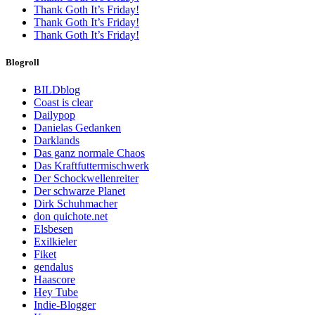
Thank Goth It’s Friday!
Thank Goth It’s Friday!
Thank Goth It’s Friday!
Blogroll
BILDblog
Coast is clear
Dailypop
Danielas Gedanken
Darklands
Das ganz normale Chaos
Das Kraftfuttermischwerk
Der Schockwellenreiter
Der schwarze Planet
Dirk Schuhmacher
don quichote.net
Elsbesen
Exilkieler
Fiket
gendalus
Haascore
Hey Tube
Indie-Blogger