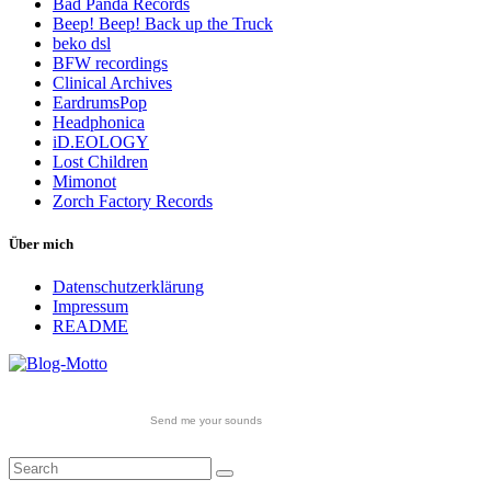
Bad Panda Records
Beep! Beep! Back up the Truck
beko dsl
BFW recordings
Clinical Archives
EardrumsPop
Headphonica
iD.EOLOGY
Lost Children
Mimonot
Zorch Factory Records
Über mich
Datenschutzerklärung
Impressum
README
Send me your sounds