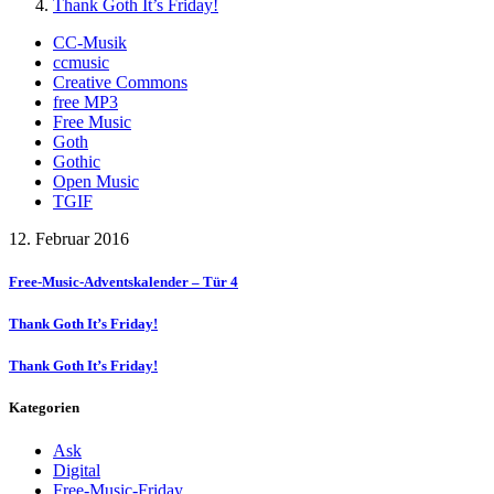
Thank Goth It’s Friday!
CC-Musik
ccmusic
Creative Commons
free MP3
Free Music
Goth
Gothic
Open Music
TGIF
12. Februar 2016
Free-Music-Adventskalender – Tür 4
Thank Goth It’s Friday!
Thank Goth It’s Friday!
Kategorien
Ask
Digital
Free-Music-Friday