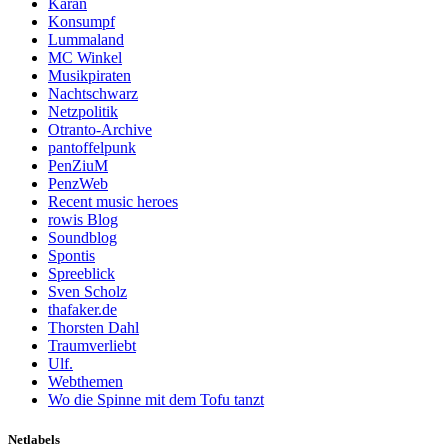
Karan
Konsumpf
Lummaland
MC Winkel
Musikpiraten
Nachtschwarz
Netzpolitik
Otranto-Archive
pantoffelpunk
PenZiuM
PenzWeb
Recent music heroes
rowis Blog
Soundblog
Spontis
Spreeblick
Sven Scholz
thafaker.de
Thorsten Dahl
Traumverliebt
Ulf.
Webthemen
Wo die Spinne mit dem Tofu tanzt
Netlabels