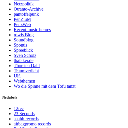
Netzpolitik
Otranto-Archive
pantoffelpunk
PenZiuM
PenzWeb
Recent music heroes
rowis Blog
Soundblog
Spontis
Spreeblick
Sven Scholz
thafaker.de
Thorsten Dahl
Traumverliebt
Ulf.
Webthemen
Wo die Spinne mit dem Tofu tanzt
Netlabels
12rec
23 Seconds
aaahh records
airbagpromo records