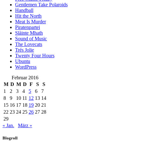
Gentlemen Take Polaroids
Handball
Hit the North
Meat Is Murder
Piratenpartei
Slàinte Mhath
Sound of Music
The Lovecats
Trés Jolie
Twenty Four Hours
Ubuntu
WordPress
Februar 2016
M
D
M
D
F
S
S
1
2
3
4
5
6
7
8
9
10
11
12
13
14
15
16
17
18
19
20
21
22
23
24
25
26
27
28
29
« Jan.
März »
Blogroll