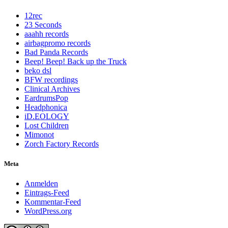
12rec
23 Seconds
aaahh records
airbagpromo records
Bad Panda Records
Beep! Beep! Back up the Truck
beko dsl
BFW recordings
Clinical Archives
EardrumsPop
Headphonica
iD.EOLOGY
Lost Children
Mimonot
Zorch Factory Records
Meta
Anmelden
Eintrags-Feed
Kommentar-Feed
WordPress.org