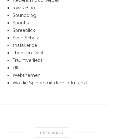
Recent music heroes
rowis Blog
Soundblog
Spontis
Spreeblick
Sven Scholz
thafaker.de
Thorsten Dahl
Traumverliebt
Ulf.
Webthemen
Wo die Spinne mit dem Tofu tanzt
NETLABELS