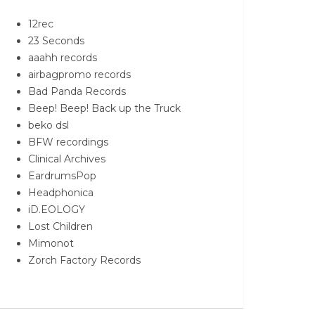
12rec
23 Seconds
aaahh records
airbagpromo records
Bad Panda Records
Beep! Beep! Back up the Truck
beko dsl
BFW recordings
Clinical Archives
EardrumsPop
Headphonica
iD.EOLOGY
Lost Children
Mimonot
Zorch Factory Records