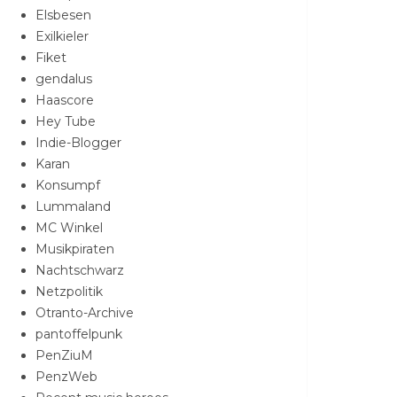
Elsbesen
Exilkieler
Fiket
gendalus
Haascore
Hey Tube
Indie-Blogger
Karan
Konsumpf
Lummaland
MC Winkel
Musikpiraten
Nachtschwarz
Netzpolitik
Otranto-Archive
pantoffelpunk
PenZiuM
PenzWeb