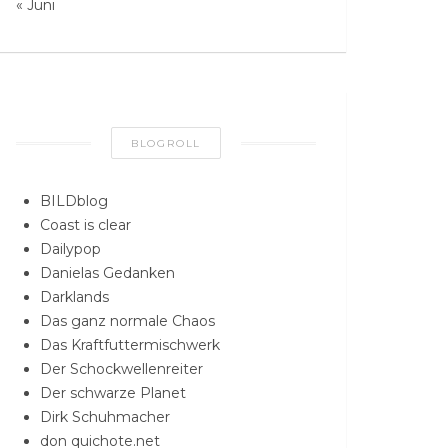
« Juni
BLOGROLL
BILDblog
Coast is clear
Dailypop
Danielas Gedanken
Darklands
Das ganz normale Chaos
Das Kraftfuttermischwerk
Der Schockwellenreiter
Der schwarze Planet
Dirk Schuhmacher
don quichote.net