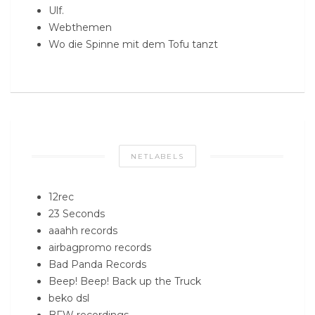
Ulf.
Webthemen
Wo die Spinne mit dem Tofu tanzt
NETLABELS
12rec
23 Seconds
aaahh records
airbagpromo records
Bad Panda Records
Beep! Beep! Back up the Truck
beko dsl
BFW recordings