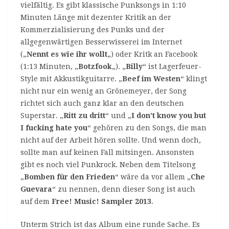
vielfältig. Es gibt klassische Punksongs in 1:10
Minuten Länge mit dezenter Kritik an der
Kommerzialisierung des Punks und der
allgegenwärtigen Besserwisserei im Internet
(„
Nennt es wie ihr wollt
„) oder Kritk an Facebook
(1:13 Minuten, „
Botzfook
„). „
Billy
“ ist Lagerfeuer-
Style mit Akkustikguitarre. „
Beef im Westen
“ klingt
nicht nur ein wenig an Grönemeyer, der Song
richtet sich auch ganz klar an den deutschen
Superstar. „
Ritt zu dritt
“ und „
I don’t know you but
I fucking hate you
“ gehören zu den Songs, die man
nicht auf der Arbeit hören sollte. Und wenn doch,
sollte man auf keinen Fall mitsingen. Ansonsten
gibt es noch viel Punkrock. Neben dem Titelsong
„
Bomben für den Frieden
“ wäre da vor allem „
Che
Guevara
“ zu nennen, denn dieser Song ist auch
auf dem
Free! Music! Sampler 2013
.
Unterm Strich ist das Album eine runde Sache. Es