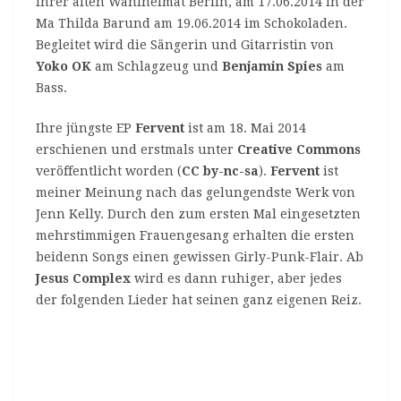
ihrer alten Wahlheimat Berlin, am 17.06.2014 in der
Ma Thilda Barund am 19.06.2014 im Schokoladen.
Begleitet wird die Sängerin und Gitarristin von
Yoko OK
am Schlagzeug und
Benjamin Spies
am
Bass.
Ihre jüngste EP
Fervent
ist am 18. Mai 2014
erschienen und erstmals unter
Creative Commons
veröffentlicht worden (
CC by-nc-sa
).
Fervent
ist
meiner Meinung nach das gelungendste Werk von
Jenn Kelly. Durch den zum ersten Mal eingesetzten
mehrstimmigen Frauengesang erhalten die ersten
beidenn Songs einen gewissen Girly-Punk-Flair. Ab
Jesus Complex
wird es dann ruhiger, aber jedes
der folgenden Lieder hat seinen ganz eigenen Reiz.