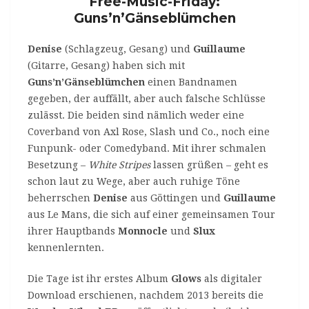
Free-Music-Friday:
Guns’n’Gänseblümchen
Denise
(Schlagzeug, Gesang) und
Guillaume
(Gitarre, Gesang) haben sich mit
Guns’n’Gänseblümchen
einen Bandnamen
gegeben, der auffällt, aber auch falsche Schlüsse
zulässt. Die beiden sind nämlich weder eine
Coverband von Axl Rose, Slash und Co., noch eine
Funpunk- oder Comedyband. Mit ihrer schmalen
Besetzung –
White Stripes
lassen grüßen – geht es
schon laut zu Wege, aber auch ruhige Töne
beherrschen
Denise
aus Göttingen und
Guillaume
aus Le Mans, die sich auf einer gemeinsamen Tour
ihrer Hauptbands
Monnocle
und
Slux
kennenlernten.
Die Tage ist ihr erstes Album
Glows
als digitaler
Download erschienen, nachdem 2013 bereits die