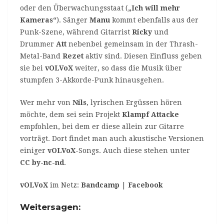
oder den Überwachungsstaat (
„Ich will mehr
Kameras“
). Sänger
Manu
kommt ebenfalls aus der
Punk-Szene, während Gitarrist
Ricky
und
Drummer
Att
nebenbei gemeinsam in der Thrash-
Metal-Band
Rezet
aktiv sind. Diesen Einfluss geben
sie bei
vOLVoX
weiter, so dass die Musik über
stumpfen 3-Akkorde-Punk hinausgehen.
Wer mehr von
Nils
‚ lyrischen Ergüssen hören
möchte, dem sei sein Projekt
Klampf Attacke
empfohlen, bei dem er diese allein zur Gitarre
vorträgt. Dort findet man auch akustische Versionen
einiger
vOLVoX
-Songs. Auch diese stehen unter
CC by-nc-nd
.
vOLVoX
im Netz:
Bandcamp
|
Facebook
Weitersagen: