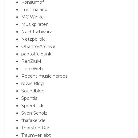
Konsumpf
Lummaland
MC Winkel
Musikpiraten
Nachtschwarz
Netzpolitik
Otranto-Archive
pantoffelpunk
PenZiuM
PenzWeb
Recent music heroes
rowis Blog
Soundblog
Spontis
Spreeblick
Sven Scholz
thafaker.de
Thorsten Dahl
Traumverliebt