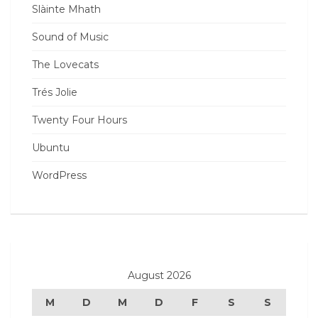
Slàinte Mhath
Sound of Music
The Lovecats
Trés Jolie
Twenty Four Hours
Ubuntu
WordPress
August 2026
M
D
M
D
F
S
S