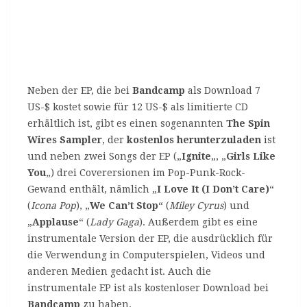
Neben der EP, die bei
Bandcamp
als Download 7
US-$ kostet sowie für 12 US-$ als limitierte CD
erhältlich ist, gibt es einen sogenannten
The Spin
Wires Sampler
, der
kostenlos herunterzuladen
ist
und neben zwei Songs der EP („
Ignite
„, „
Girls Like
You
„) drei Coverersionen im Pop-Punk-Rock-
Gewand enthält, nämlich „
I Love It (I Don’t Care)
“
(
Icona Pop
), „
We Can’t Stop
“ (
Miley Cyrus
) und
„
Applause
“ (
Lady Gaga
). Außerdem gibt es eine
instrumentale Version der EP, die ausdrücklich für
die Verwendung in Computerspielen, Videos und
anderen Medien gedacht ist. Auch die
instrumentale EP ist als kostenloser Download bei
Bandcamp
zu haben.