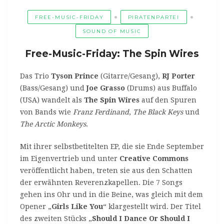
FREE-MUSIC-FRIDAY
PIRATENPARTEI
SOUND OF MUSIC
Free-Music-Friday: The Spin Wires
Das Trio
Tyson Prince
(Gitarre/Gesang),
RJ Porter
(Bass/Gesang) und
Joe Grasso
(Drums) aus Buffalo
(USA) wandelt als
The Spin Wires
auf den Spuren
von Bands wie
Franz Ferdinand
,
The Black Keys
und
The Arctic Monkeys
.
Mit ihrer selbstbetitelten EP, die sie Ende September
im Eigenvertrieb und unter
Creative Commons
veröffentlicht haben, treten sie aus den Schatten
der erwähnten Reverenzkapellen. Die 7 Songs
gehen ins Ohr und in die Beine, was gleich mit dem
Opener „
Girls Like You
“ klargestellt wird. Der Titel
des zweiten Stücks „
Should I Dance Or Should I