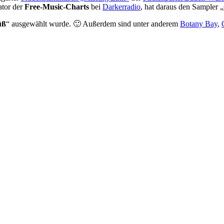
ator der
Free-Music-Charts
bei
Darkerradio
, hat daraus den Sampler „
üß
“ ausgewählt wurde. 🙂 Außerdem sind unter anderem
Botany Bay
,