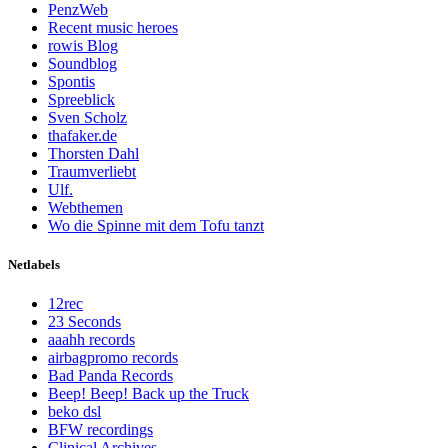
PenzWeb
Recent music heroes
rowis Blog
Soundblog
Spontis
Spreeblick
Sven Scholz
thafaker.de
Thorsten Dahl
Traumverliebt
Ulf.
Webthemen
Wo die Spinne mit dem Tofu tanzt
Netlabels
12rec
23 Seconds
aaahh records
airbagpromo records
Bad Panda Records
Beep! Beep! Back up the Truck
beko dsl
BFW recordings
Clinical Archives