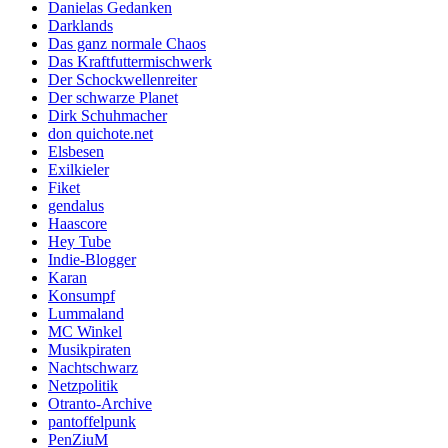
Danielas Gedanken
Darklands
Das ganz normale Chaos
Das Kraftfuttermischwerk
Der Schockwellenreiter
Der schwarze Planet
Dirk Schuhmacher
don quichote.net
Elsbesen
Exilkieler
Fiket
gendalus
Haascore
Hey Tube
Indie-Blogger
Karan
Konsumpf
Lummaland
MC Winkel
Musikpiraten
Nachtschwarz
Netzpolitik
Otranto-Archive
pantoffelpunk
PenZiuM