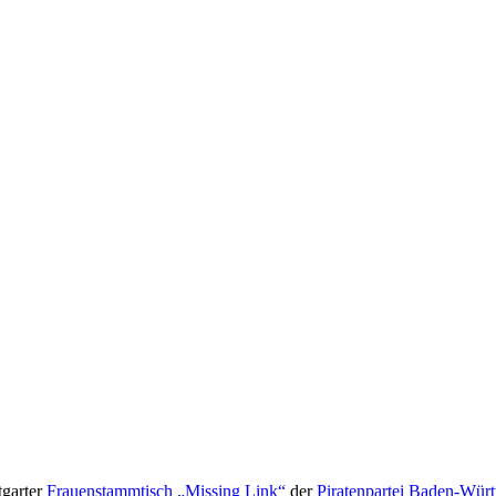
tgarter
Frauenstammtisch „Missing Link“
der
Piratenpartei Baden-Wür