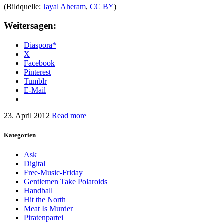
(Bildquelle:
Jayal Aheram
,
CC BY
)
Weitersagen:
Diaspora*
X
Facebook
Pinterest
Tumblr
E-Mail
23. April 2012
Read more
Kategorien
Ask
Digital
Free-Music-Friday
Gentlemen Take Polaroids
Handball
Hit the North
Meat Is Murder
Piratenpartei