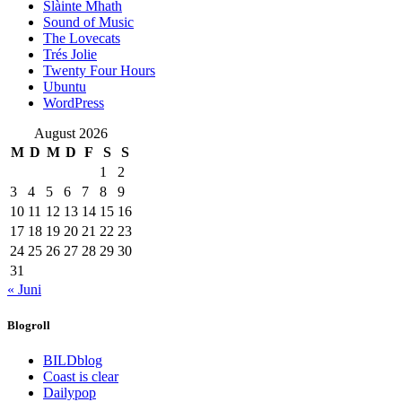
Slàinte Mhath
Sound of Music
The Lovecats
Trés Jolie
Twenty Four Hours
Ubuntu
WordPress
August 2026
M
D
M
D
F
S
S
1
2
3
4
5
6
7
8
9
10
11
12
13
14
15
16
17
18
19
20
21
22
23
24
25
26
27
28
29
30
31
« Juni
Blogroll
BILDblog
Coast is clear
Dailypop