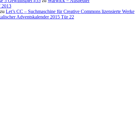
se 5 Gewinnspiel #35
zu
Warwick = Ausbeuter
f 2013
zu
Let’s CC – Suchmaschine für Creative Commons lizensierte Werke
alischer Adventskalender 2015 Tür 22