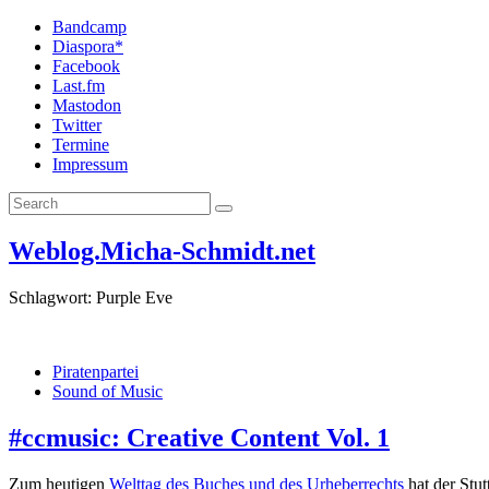
Bandcamp
Diaspora*
Facebook
Last.fm
Mastodon
Twitter
Termine
Impressum
Weblog.Micha-Schmidt.net
Schlagwort:
Purple Eve
Piratenpartei
Sound of Music
#ccmusic: Creative Content Vol. 1
Zum heutigen
Welttag des Buches und des Urheberrechts
hat der Stut