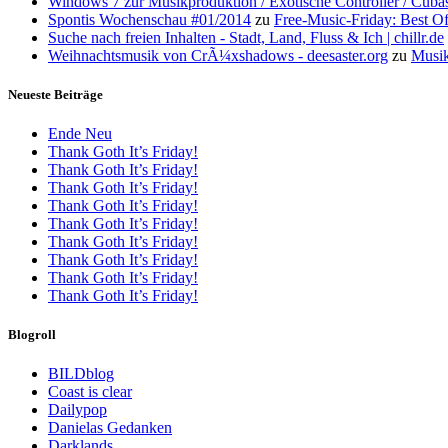
Windows 7 zur Musikproduktion / Exotische Controller / Cuba
Spontis Wochenschau #01/2014
zu
Free-Music-Friday: Best O
Suche nach freien Inhalten - Stadt, Land, Fluss & Ich | chillr.de
Weihnachtsmusik von CrÃ¼xshadows - deesaster.org
zu
Musik
Neueste Beiträge
Ende Neu
Thank Goth It’s Friday!
Thank Goth It’s Friday!
Thank Goth It’s Friday!
Thank Goth It’s Friday!
Thank Goth It’s Friday!
Thank Goth It’s Friday!
Thank Goth It’s Friday!
Thank Goth It’s Friday!
Thank Goth It’s Friday!
Blogroll
BILDblog
Coast is clear
Dailypop
Danielas Gedanken
Darklands