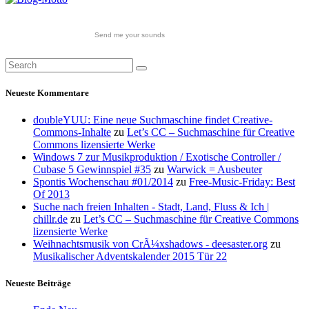
Send me your sounds
Neueste Kommentare
doubleYUU: Eine neue Suchmaschine findet Creative-
Commons-Inhalte
zu
Let’s CC – Suchmaschine für Creative
Commons lizensierte Werke
Windows 7 zur Musikproduktion / Exotische Controller /
Cubase 5 Gewinnspiel #35
zu
Warwick = Ausbeuter
Spontis Wochenschau #01/2014
zu
Free-Music-Friday: Best
Of 2013
Suche nach freien Inhalten - Stadt, Land, Fluss & Ich |
chillr.de
zu
Let’s CC – Suchmaschine für Creative Commons
lizensierte Werke
Weihnachtsmusik von CrÃ¼xshadows - deesaster.org
zu
Musikalischer Adventskalender 2015 Tür 22
Neueste Beiträge