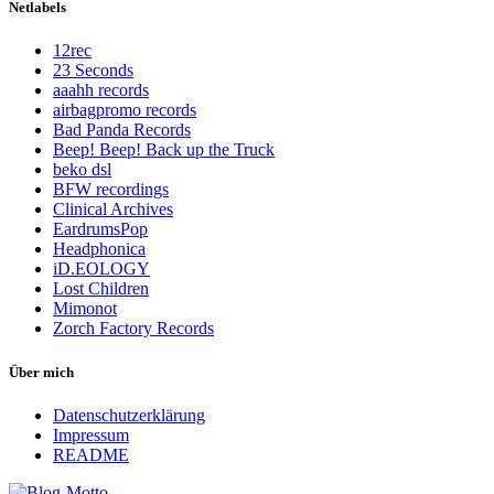
Netlabels
12rec
23 Seconds
aaahh records
airbagpromo records
Bad Panda Records
Beep! Beep! Back up the Truck
beko dsl
BFW recordings
Clinical Archives
EardrumsPop
Headphonica
iD.EOLOGY
Lost Children
Mimonot
Zorch Factory Records
Über mich
Datenschutzerklärung
Impressum
README