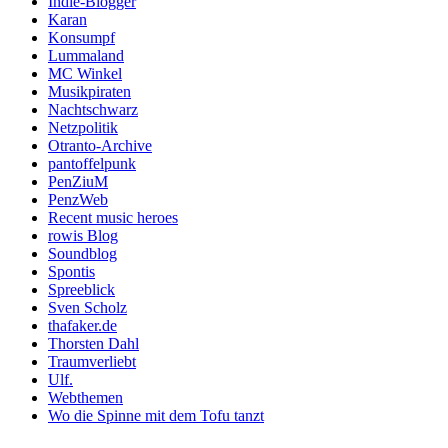
Indie-Blogger
Karan
Konsumpf
Lummaland
MC Winkel
Musikpiraten
Nachtschwarz
Netzpolitik
Otranto-Archive
pantoffelpunk
PenZiuM
PenzWeb
Recent music heroes
rowis Blog
Soundblog
Spontis
Spreeblick
Sven Scholz
thafaker.de
Thorsten Dahl
Traumverliebt
Ulf.
Webthemen
Wo die Spinne mit dem Tofu tanzt