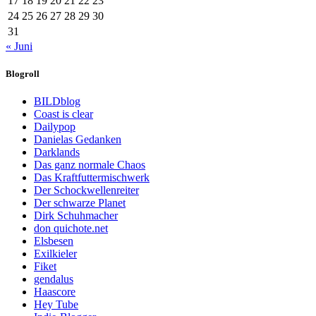
17
18
19
20
21
22
23
24
25
26
27
28
29
30
31
« Juni
Blogroll
BILDblog
Coast is clear
Dailypop
Danielas Gedanken
Darklands
Das ganz normale Chaos
Das Kraftfuttermischwerk
Der Schockwellenreiter
Der schwarze Planet
Dirk Schuhmacher
don quichote.net
Elsbesen
Exilkieler
Fiket
gendalus
Haascore
Hey Tube