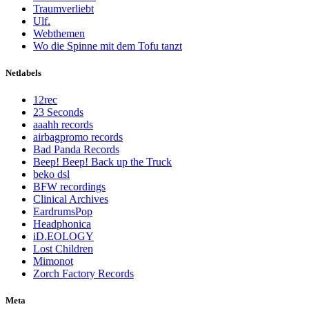
Traumverliebt
Ulf.
Webthemen
Wo die Spinne mit dem Tofu tanzt
Netlabels
12rec
23 Seconds
aaahh records
airbagpromo records
Bad Panda Records
Beep! Beep! Back up the Truck
beko dsl
BFW recordings
Clinical Archives
EardrumsPop
Headphonica
iD.EOLOGY
Lost Children
Mimonot
Zorch Factory Records
Meta