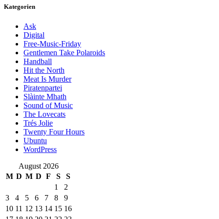
Kategorien
Ask
Digital
Free-Music-Friday
Gentlemen Take Polaroids
Handball
Hit the North
Meat Is Murder
Piratenpartei
Slàinte Mhath
Sound of Music
The Lovecats
Trés Jolie
Twenty Four Hours
Ubuntu
WordPress
August 2026
M
D
M
D
F
S
S
1
2
3
4
5
6
7
8
9
10
11
12
13
14
15
16