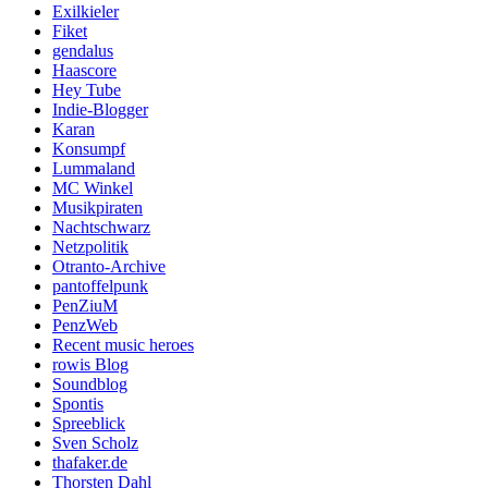
Exilkieler
Fiket
gendalus
Haascore
Hey Tube
Indie-Blogger
Karan
Konsumpf
Lummaland
MC Winkel
Musikpiraten
Nachtschwarz
Netzpolitik
Otranto-Archive
pantoffelpunk
PenZiuM
PenzWeb
Recent music heroes
rowis Blog
Soundblog
Spontis
Spreeblick
Sven Scholz
thafaker.de
Thorsten Dahl