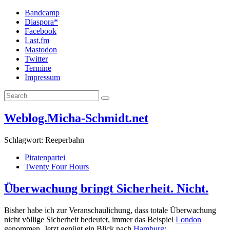
Bandcamp
Diaspora*
Facebook
Last.fm
Mastodon
Twitter
Termine
Impressum
Weblog.Micha-Schmidt.net
Schlagwort:
Reeperbahn
Piratenpartei
Twenty Four Hours
Überwachung bringt Sicherheit. Nicht.
Bisher habe ich zur Veranschaulichung, dass totale Überwachung
nicht völlige Sicherheit bedeutet, immer das Beispiel
London
genommen. Jetzt genügt ein Blick nach
Hamburg
: