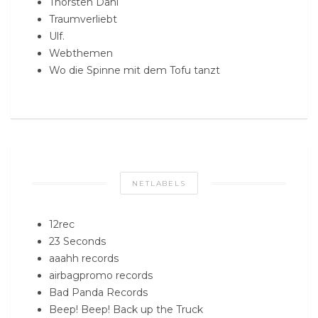
Thorsten Dahl
Traumverliebt
Ulf.
Webthemen
Wo die Spinne mit dem Tofu tanzt
NETLABELS
12rec
23 Seconds
aaahh records
airbagpromo records
Bad Panda Records
Beep! Beep! Back up the Truck