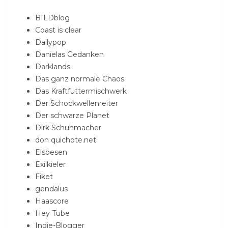
BILDblog
Coast is clear
Dailypop
Danielas Gedanken
Darklands
Das ganz normale Chaos
Das Kraftfuttermischwerk
Der Schockwellenreiter
Der schwarze Planet
Dirk Schuhmacher
don quichote.net
Elsbesen
Exilkieler
Fiket
gendalus
Haascore
Hey Tube
Indie-Blogger