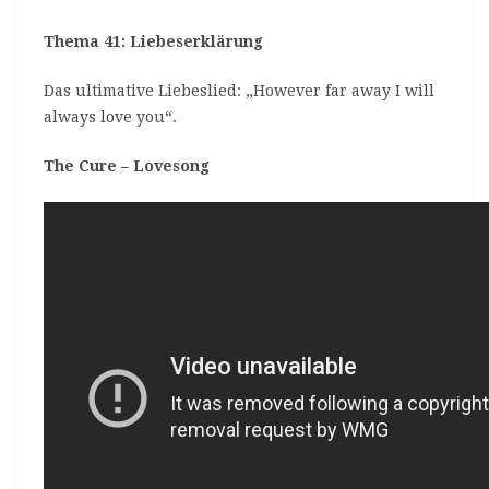
Thema 41: Liebeserklärung
Das ultimative Liebeslied: „However far away I will
always love you“.
The Cure – Lovesong