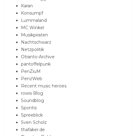
Karan
Konsumpf
Lummaland
MC Winkel
Musikpiraten
Nachtschwarz
Netzpolitik
Otranto-Archive
pantoffelpunk
PenZiuM
PenzWeb
Recent music heroes
rowis Blog
Soundblog
Spontis
Spreeblick
Sven Scholz
thafaker.de