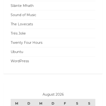
Slàinte Mhath
Sound of Music
The Lovecats
Trés Jolie
Twenty Four Hours
Ubuntu
WordPress
August 2026
M
D
M
D
F
S
S