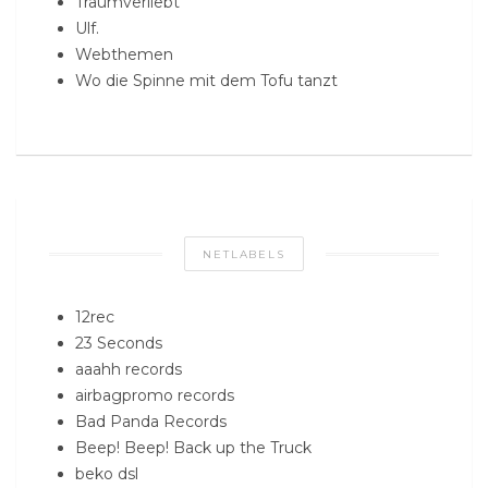
Traumverliebt
Ulf.
Webthemen
Wo die Spinne mit dem Tofu tanzt
NETLABELS
12rec
23 Seconds
aaahh records
airbagpromo records
Bad Panda Records
Beep! Beep! Back up the Truck
beko dsl