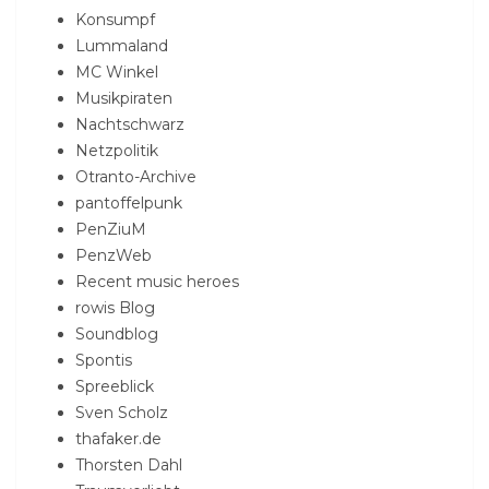
Konsumpf
Lummaland
MC Winkel
Musikpiraten
Nachtschwarz
Netzpolitik
Otranto-Archive
pantoffelpunk
PenZiuM
PenzWeb
Recent music heroes
rowis Blog
Soundblog
Spontis
Spreeblick
Sven Scholz
thafaker.de
Thorsten Dahl