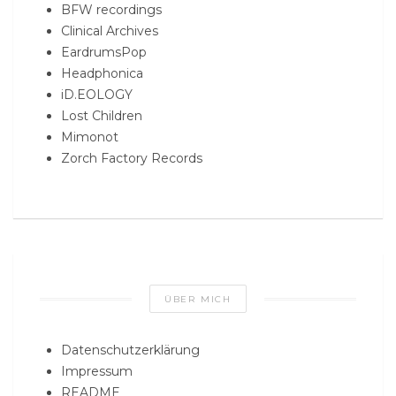
BFW recordings
Clinical Archives
EardrumsPop
Headphonica
iD.EOLOGY
Lost Children
Mimonot
Zorch Factory Records
ÜBER MICH
Datenschutzerklärung
Impressum
README