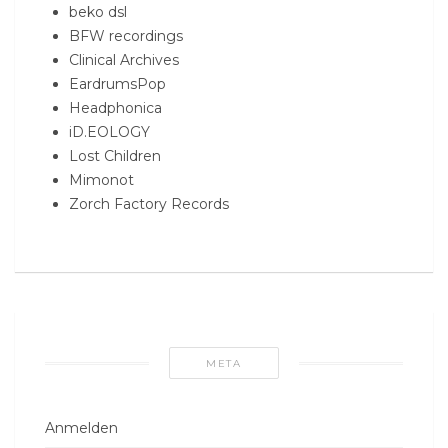
beko dsl
BFW recordings
Clinical Archives
EardrumsPop
Headphonica
iD.EOLOGY
Lost Children
Mimonot
Zorch Factory Records
META
Anmelden