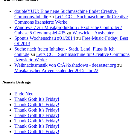
doubleYUU: Eine neue Suchmaschine findet Creative-
Commons-Inhalte
zu
Let’s CC – Suchmaschine für Creative
Commons lizensierte Werke
Windows 7 zur Musikproduktion / Exotische Controller /
Cubase 5 Gewinnspiel #35
zu
Warwick = Ausbeuter
Spontis Wochenschau #01/2014
zu
Free-Music-Friday: Best
Of 2013
Suche nach freien Inhalten - Stadt, Land, Fluss & Ich |
chillr.de
zu
Let’s CC – Suchmaschine für Creative Commons
lizensierte Werke
Weihnachtsmusik von CrÃ¼xshadows - deesaster.org
zu
Musikalischer Adventskalender 2015 Tür 22
Neueste Beiträge
Ende Neu
Thank Goth It’s Friday!
Thank Goth It’s Friday!
Thank Goth It’s Friday!
Thank Goth It’s Friday!
Thank Goth It’s Friday!
Thank Goth It’s Friday!
Thank Goth It’s Friday!