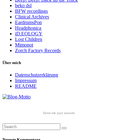
beko dsl
BFW recordings
Clinical Archives
EardrumsPop
Headphonica
iD.EOLOGY
Lost Children
Mimonot
Zorch Factory Records
Über mich
Datenschutzerklärung
Impressum
README
Send me your sounds
Neueste Kommentare