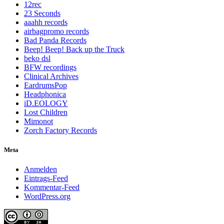
12rec
23 Seconds
aaahh records
airbagpromo records
Bad Panda Records
Beep! Beep! Back up the Truck
beko dsl
BFW recordings
Clinical Archives
EardrumsPop
Headphonica
iD.EOLOGY
Lost Children
Mimonot
Zorch Factory Records
Meta
Anmelden
Eintrags-Feed
Kommentar-Feed
WordPress.org