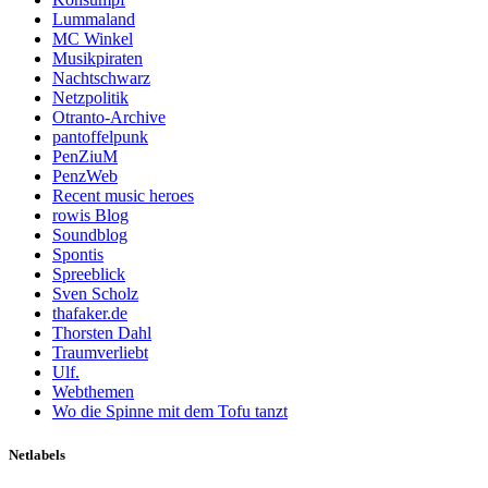
Lummaland
MC Winkel
Musikpiraten
Nachtschwarz
Netzpolitik
Otranto-Archive
pantoffelpunk
PenZiuM
PenzWeb
Recent music heroes
rowis Blog
Soundblog
Spontis
Spreeblick
Sven Scholz
thafaker.de
Thorsten Dahl
Traumverliebt
Ulf.
Webthemen
Wo die Spinne mit dem Tofu tanzt
Netlabels