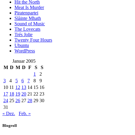
Hit the North
Meat Is Murder
Piratenpartei
Slàinte Mhath
Sound of Music
The Lovecats
Trés Jolie
Twenty Four Hours
Ubuntu
WordPress
Januar 2005
M
D
M
D
F
S
S
1
2
3
4
5
6
7
8
9
10
11
12
13
14
15
16
17
18
19
20
21
22
23
24
25
26
27
28
29
30
31
« Dez.
Feb. »
Blogroll