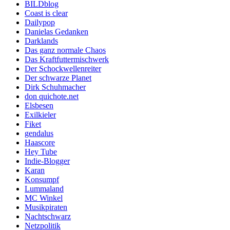
BILDblog
Coast is clear
Dailypop
Danielas Gedanken
Darklands
Das ganz normale Chaos
Das Kraftfuttermischwerk
Der Schockwellenreiter
Der schwarze Planet
Dirk Schuhmacher
don quichote.net
Elsbesen
Exilkieler
Fiket
gendalus
Haascore
Hey Tube
Indie-Blogger
Karan
Konsumpf
Lummaland
MC Winkel
Musikpiraten
Nachtschwarz
Netzpolitik