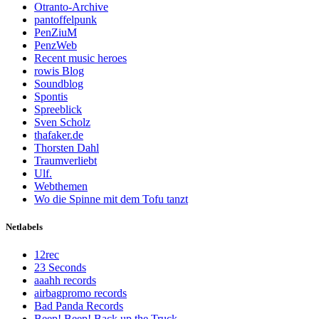
Otranto-Archive
pantoffelpunk
PenZiuM
PenzWeb
Recent music heroes
rowis Blog
Soundblog
Spontis
Spreeblick
Sven Scholz
thafaker.de
Thorsten Dahl
Traumverliebt
Ulf.
Webthemen
Wo die Spinne mit dem Tofu tanzt
Netlabels
12rec
23 Seconds
aaahh records
airbagpromo records
Bad Panda Records
Beep! Beep! Back up the Truck