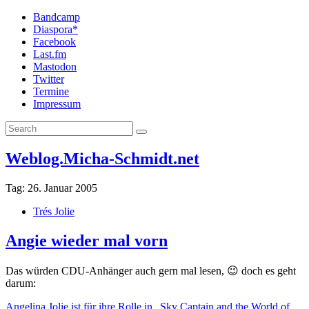
Bandcamp
Diaspora*
Facebook
Last.fm
Mastodon
Twitter
Termine
Impressum
Weblog.Micha-Schmidt.net
Tag:
26. Januar 2005
Trés Jolie
Angie wieder mal vorn
Das würden CDU-Anhänger auch gern mal lesen, 😉 doch es geht
darum:
Angelina Jolie ist für ihre Rolle in „Sky Captain and the World of