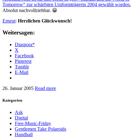
Tomorrow“ zur schärfsten Uniformträgerin 2004 gewählt worden.
Absolut nachvollziehbar. 😀
Erneut
:
Herzlichen Glückwunsch!
Weitersagen:
Diaspora*
X
Facebook
Pinterest
Tumblr
E-Mail
26. Januar 2005
Read more
Kategorien
Ask
Digital
Free-Music-Friday
Gentlemen Take Polaroids
Handball