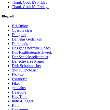
Thank Goth It’s Friday!
Thank Goth It’s Friday!
Blogroll
BILDblog
Coast is clear
Dailypop
Danielas Gedanken
Darklands
Das ganz normale Chaos
Das Kraftfuttermischwerk
Der Schockwellenreiter
Der schwarze Planet
Dirk Schuhmacher
don quichote.net
Elsbesen
Exilkieler
Fiket
gendalus
Haascore
Hey Tube
Indie-Blogger
Karan
Konsumpf