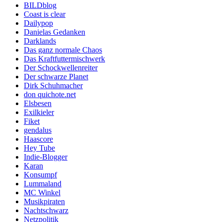
BILDblog
Coast is clear
Dailypop
Danielas Gedanken
Darklands
Das ganz normale Chaos
Das Kraftfuttermischwerk
Der Schockwellenreiter
Der schwarze Planet
Dirk Schuhmacher
don quichote.net
Elsbesen
Exilkieler
Fiket
gendalus
Haascore
Hey Tube
Indie-Blogger
Karan
Konsumpf
Lummaland
MC Winkel
Musikpiraten
Nachtschwarz
Netzpolitik