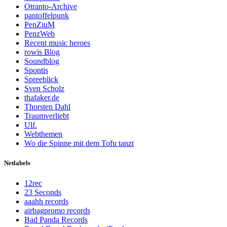
Otranto-Archive
pantoffelpunk
PenZiuM
PenzWeb
Recent music heroes
rowis Blog
Soundblog
Spontis
Spreeblick
Sven Scholz
thafaker.de
Thorsten Dahl
Traumverliebt
Ulf.
Webthemen
Wo die Spinne mit dem Tofu tanzt
Netlabels
12rec
23 Seconds
aaahh records
airbagpromo records
Bad Panda Records