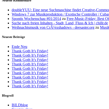
Neueste Kommentare
doubleYUU: Eine neue Suchmaschine findet Creative-Common
Windows 7 zur Musikproduktion / Exotische Controller / Cuba
Spontis Wochenschau #01/2014
zu
Free-Music-Friday: Best O
Suche nach freien Inhalten - Stadt, Land, Fluss & Ich | chillr.de
Weihnachtsmusik von CrÃ¼xshadows - deesaster.org
zu
Musik
Neueste Beiträge
Ende Neu
Thank Goth It’s Friday!
Thank Goth It’s Friday!
Thank Goth It’s Friday!
Thank Goth It’s Friday!
Thank Goth It’s Friday!
Thank Goth It’s Friday!
Thank Goth It’s Friday!
Thank Goth It’s Friday!
Thank Goth It’s Friday!
Blogroll
BILDblog