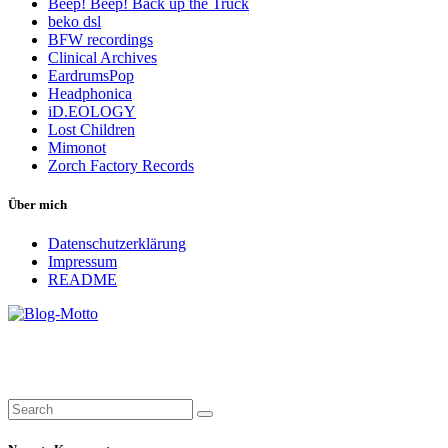
Beep! Beep! Back up the Truck
beko dsl
BFW recordings
Clinical Archives
EardrumsPop
Headphonica
iD.EOLOGY
Lost Children
Mimonot
Zorch Factory Records
Über mich
Datenschutzerklärung
Impressum
README