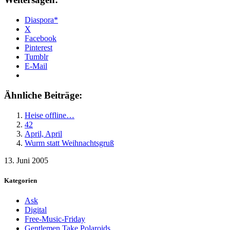
Diaspora*
X
Facebook
Pinterest
Tumblr
E-Mail
Ähnliche Beiträge:
Heise offline…
42
April, April
Wurm statt Weihnachtsgruß
13. Juni 2005
Kategorien
Ask
Digital
Free-Music-Friday
Gentlemen Take Polaroids