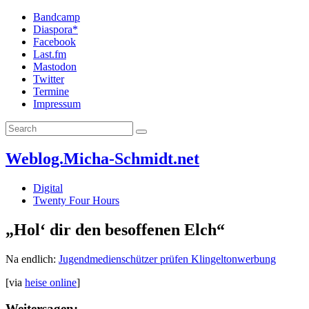
Bandcamp
Diaspora*
Facebook
Last.fm
Mastodon
Twitter
Termine
Impressum
Weblog.Micha-Schmidt.net
Digital
Twenty Four Hours
„Hol‘ dir den besoffenen Elch“
Na endlich:
Jugendmedienschützer prüfen Klingeltonwerbung
[via
heise online
]
Weitersagen: