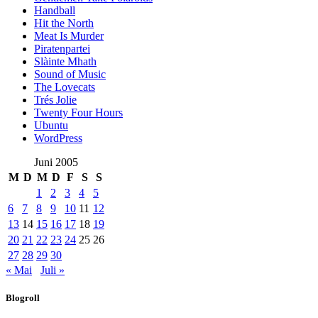
Handball
Hit the North
Meat Is Murder
Piratenpartei
Slàinte Mhath
Sound of Music
The Lovecats
Trés Jolie
Twenty Four Hours
Ubuntu
WordPress
Juni 2005
M
D
M
D
F
S
S
1
2
3
4
5
6
7
8
9
10
11
12
13
14
15
16
17
18
19
20
21
22
23
24
25
26
27
28
29
30
« Mai
Juli »
Blogroll