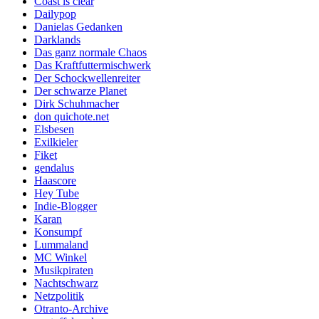
Coast is clear
Dailypop
Danielas Gedanken
Darklands
Das ganz normale Chaos
Das Kraftfuttermischwerk
Der Schockwellenreiter
Der schwarze Planet
Dirk Schuhmacher
don quichote.net
Elsbesen
Exilkieler
Fiket
gendalus
Haascore
Hey Tube
Indie-Blogger
Karan
Konsumpf
Lummaland
MC Winkel
Musikpiraten
Nachtschwarz
Netzpolitik
Otranto-Archive