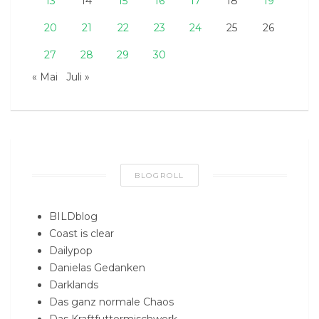
13
14
15
16
17
18
19
20
21
22
23
24
25
26
27
28
29
30
« Mai
Juli »
BLOGROLL
BILDblog
Coast is clear
Dailypop
Danielas Gedanken
Darklands
Das ganz normale Chaos