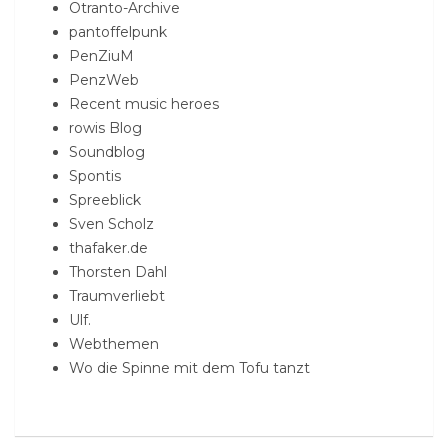
Otranto-Archive
pantoffelpunk
PenZiuM
PenzWeb
Recent music heroes
rowis Blog
Soundblog
Spontis
Spreeblick
Sven Scholz
thafaker.de
Thorsten Dahl
Traumverliebt
Ulf.
Webthemen
Wo die Spinne mit dem Tofu tanzt