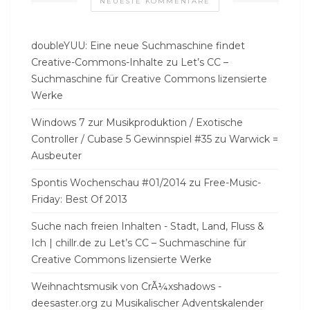
NEUESTE KOMMENTARE
doubleYUU: Eine neue Suchmaschine findet
Creative-Commons-Inhalte
zu
Let’s CC –
Suchmaschine für Creative Commons lizensierte
Werke
Windows 7 zur Musikproduktion / Exotische
Controller / Cubase 5 Gewinnspiel #35
zu
Warwick =
Ausbeuter
Spontis Wochenschau #01/2014
zu
Free-Music-
Friday: Best Of 2013
Suche nach freien Inhalten - Stadt, Land, Fluss &
Ich | chillr.de
zu
Let’s CC – Suchmaschine für
Creative Commons lizensierte Werke
Weihnachtsmusik von CrÃ¼xshadows -
deesaster.org
zu
Musikalischer Adventskalender