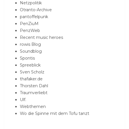
Netzpolitik
Otranto-Archive
pantoffelpunk
PenZiuM
PenzWeb
Recent music heroes
rowis Blog
Soundblog
Spontis
Spreeblick
Sven Scholz
thafaker.de
Thorsten Dahl
Traumverliebt
Ulf.
Webthemen
Wo die Spinne mit dem Tofu tanzt