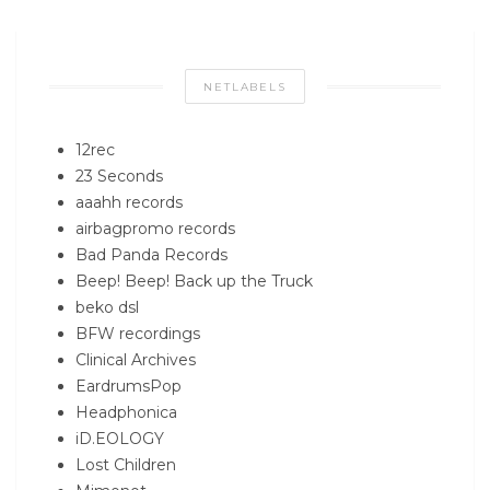
NETLABELS
12rec
23 Seconds
aaahh records
airbagpromo records
Bad Panda Records
Beep! Beep! Back up the Truck
beko dsl
BFW recordings
Clinical Archives
EardrumsPop
Headphonica
iD.EOLOGY
Lost Children