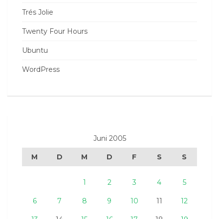
Trés Jolie
Twenty Four Hours
Ubuntu
WordPress
Juni 2005
M
D
M
D
F
S
S
1
2
3
4
5
6
7
8
9
10
11
12