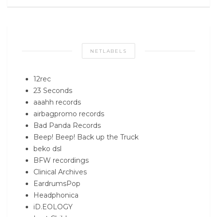
NETLABELS
12rec
23 Seconds
aaahh records
airbagpromo records
Bad Panda Records
Beep! Beep! Back up the Truck
beko dsl
BFW recordings
Clinical Archives
EardrumsPop
Headphonica
iD.EOLOGY