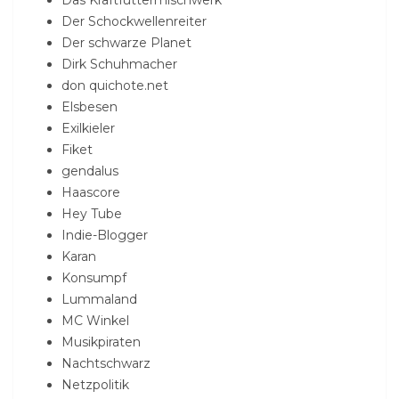
Das Kraftfuttermischwerk
Der Schockwellenreiter
Der schwarze Planet
Dirk Schuhmacher
don quichote.net
Elsbesen
Exilkieler
Fiket
gendalus
Haascore
Hey Tube
Indie-Blogger
Karan
Konsumpf
Lummaland
MC Winkel
Musikpiraten
Nachtschwarz
Netzpolitik