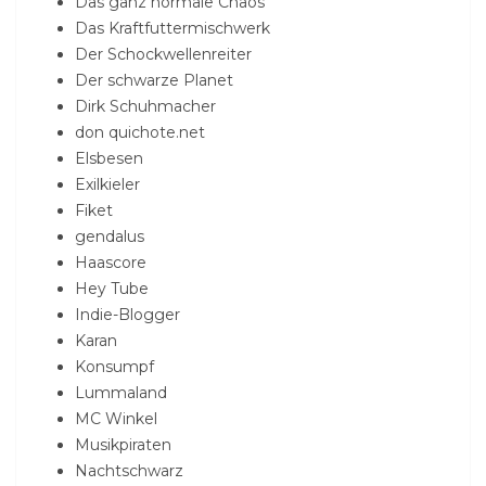
Das ganz normale Chaos
Das Kraftfuttermischwerk
Der Schockwellenreiter
Der schwarze Planet
Dirk Schuhmacher
don quichote.net
Elsbesen
Exilkieler
Fiket
gendalus
Haascore
Hey Tube
Indie-Blogger
Karan
Konsumpf
Lummaland
MC Winkel
Musikpiraten
Nachtschwarz