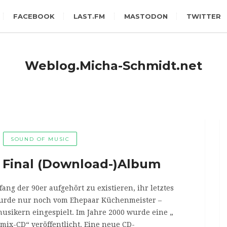
FACEBOOK
LAST.FM
MASTODON
TWITTER
Weblog.Micha-Schmidt.net
SOUND OF MUSIC
he Final (Download-)Album
ng der 90er aufgehört zu existieren, ihr letztes
wurde nur noch vom Ehepaar Küchenmeister –
usikern eingespielt. Im Jahre 2000 wurde eine „
emix-CD“ veröffentlicht. Eine neue CD-