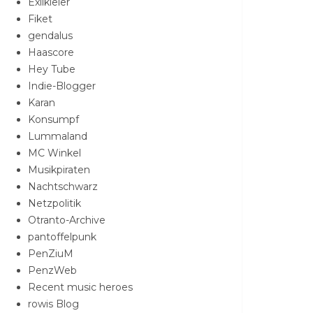
Exilkieler
Fiket
gendalus
Haascore
Hey Tube
Indie-Blogger
Karan
Konsumpf
Lummaland
MC Winkel
Musikpiraten
Nachtschwarz
Netzpolitik
Otranto-Archive
pantoffelpunk
PenZiuM
PenzWeb
Recent music heroes
rowis Blog