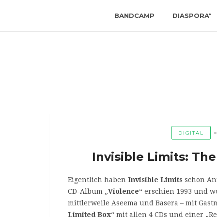
BANDCAMP
DIASPORA*
DIGITAL
Invisible Limits: T
Eigentlich haben
Invisible Limits
schon Anfa
CD-Album „
Violence
“ erschien 1993 und 
mittlerweile Aseema und Basera – mit Gastm
Limited Box
“ mit allen 4 CDs und einer „R