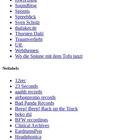
Soundblog
Spontis
Spreeblick
Sven Scholz
thafaker.de
Thorsten Dahl
Traumverliebt
Ulf.
Webthemen
Wo die Spinne mit dem Tofu tanzt
Netlabels
12rec
23 Seconds
aaahh records
airbagpromo records
Bad Panda Records
Beep! Beep! Back up the Truck
beko dsl
BFW recordings
Clinical Archives
EardrumsPop
Headphonica