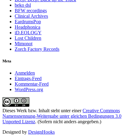
beko dsl
BFW recordings
Clinical Archives
EardrumsPop
Headphonica
iD.EOLOGY
Lost Children
Mimonot
Zorch Factory Records
Meta
Anmelden
Eintrags-Feed
Kommentar-Feed
WordPress.org
Dieses Werk bzw. Inhalt steht unter einer
Creative Commons
Namensnennung-Weitergabe unter gleichen Bedingungen 3.0
Unported Lizenz
. (Sofern nicht anders angegeben.)
Designed by
DesignHooks