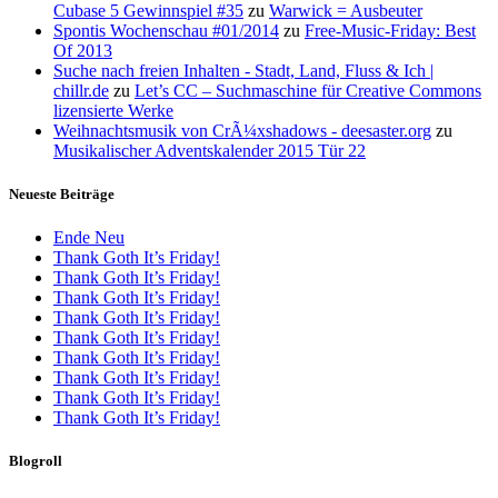
Cubase 5 Gewinnspiel #35
zu
Warwick = Ausbeuter
Spontis Wochenschau #01/2014
zu
Free-Music-Friday: Best
Of 2013
Suche nach freien Inhalten - Stadt, Land, Fluss & Ich |
chillr.de
zu
Let’s CC – Suchmaschine für Creative Commons
lizensierte Werke
Weihnachtsmusik von CrÃ¼xshadows - deesaster.org
zu
Musikalischer Adventskalender 2015 Tür 22
Neueste Beiträge
Ende Neu
Thank Goth It’s Friday!
Thank Goth It’s Friday!
Thank Goth It’s Friday!
Thank Goth It’s Friday!
Thank Goth It’s Friday!
Thank Goth It’s Friday!
Thank Goth It’s Friday!
Thank Goth It’s Friday!
Thank Goth It’s Friday!
Blogroll