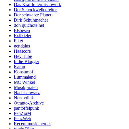
Das Kraftfuttermischwerk
Der Schockwellenreiter
Der schwarze Planet
Dirk Schuhmacher
don quichote.net
Elsbesen
Exilkieler
Fiket
gendalus
Haascore
Hey Tube
Indie-Blogger
Karan
Konsumpf
Lummaland
MC Winkel
Musikpiraten
Nachtschwarz
Netzpolitik
Otranto-Archive
pantoffelpunk
PenZiuM
PenzWeb
Recent music heroes
rowis Blog