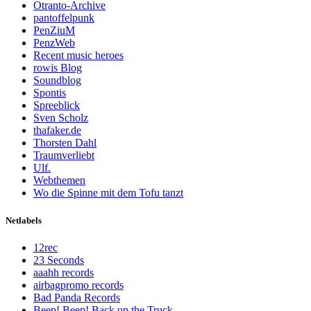
Otranto-Archive
pantoffelpunk
PenZiuM
PenzWeb
Recent music heroes
rowis Blog
Soundblog
Spontis
Spreeblick
Sven Scholz
thafaker.de
Thorsten Dahl
Traumverliebt
Ulf.
Webthemen
Wo die Spinne mit dem Tofu tanzt
Netlabels
12rec
23 Seconds
aaahh records
airbagpromo records
Bad Panda Records
Beep! Beep! Back up the Truck