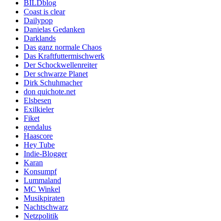
BILDblog
Coast is clear
Dailypop
Danielas Gedanken
Darklands
Das ganz normale Chaos
Das Kraftfuttermischwerk
Der Schockwellenreiter
Der schwarze Planet
Dirk Schuhmacher
don quichote.net
Elsbesen
Exilkieler
Fiket
gendalus
Haascore
Hey Tube
Indie-Blogger
Karan
Konsumpf
Lummaland
MC Winkel
Musikpiraten
Nachtschwarz
Netzpolitik