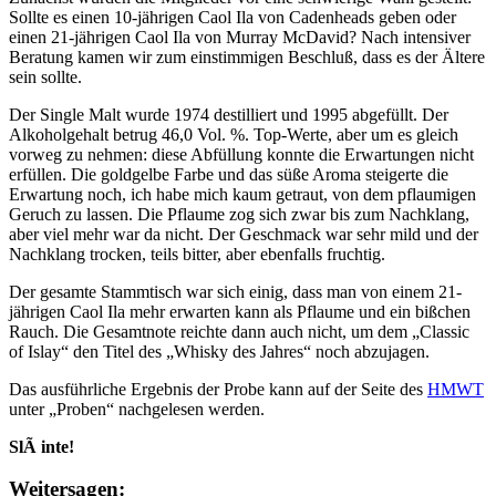
Sollte es einen 10-jährigen Caol Ila von Cadenheads geben oder
einen 21-jährigen Caol Ila von Murray McDavid? Nach intensiver
Beratung kamen wir zum einstimmigen Beschluß, dass es der Ältere
sein sollte.
Der Single Malt wurde 1974 destilliert und 1995 abgefüllt. Der
Alkoholgehalt betrug 46,0 Vol. %. Top-Werte, aber um es gleich
vorweg zu nehmen: diese Abfüllung konnte die Erwartungen nicht
erfüllen. Die goldgelbe Farbe und das süße Aroma steigerte die
Erwartung noch, ich habe mich kaum getraut, von dem pflaumigen
Geruch zu lassen. Die Pflaume zog sich zwar bis zum Nachklang,
aber viel mehr war da nicht. Der Geschmack war sehr mild und der
Nachklang trocken, teils bitter, aber ebenfalls fruchtig.
Der gesamte Stammtisch war sich einig, dass man von einem 21-
jährigen Caol Ila mehr erwarten kann als Pflaume und ein bißchen
Rauch. Die Gesamtnote reichte dann auch nicht, um dem „Classic
of Islay“ den Titel des „Whisky des Jahres“ noch abzujagen.
Das ausführliche Ergebnis der Probe kann auf der Seite des
HMWT
unter „Proben“ nachgelesen werden.
SlÃ inte!
Weitersagen: