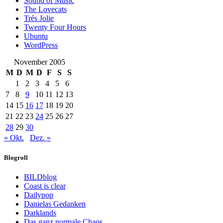
Sound of Music
The Lovecats
Trés Jolie
Twenty Four Hours
Ubuntu
WordPress
November 2005
M
D
M
D
F
S
S
1
2
3
4
5
6
7
8
9
10
11
12
13
14
15
16
17
18
19
20
21
22
23
24
25
26
27
28
29
30
« Okt.
Dez. »
Blogroll
BILDblog
Coast is clear
Dailypop
Danielas Gedanken
Darklands
Das ganz normale Chaos