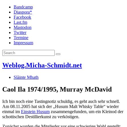
Bandcamp
Diaspora*
Facebook
Last.fm
Mastodon
Twitter
Termine
Impressum
Weblog.Micha-Schmidt.net
Slàinte Mhath
Caol Ila 1974/1995, Murray McDavid
Ich bin noch eine Tastingnotiz schuldig, es geht auch sehr schnell.
Am 08.11.2005 hat sich der „Husum Malt Whisky Table“ wieder
einmal im
Einstein Husum
zusammengefunden, um ein Kleinod der
schottischen Destillierkunst zu verköstigen.
Zunächst wurden die Mitglieder vor eine schwierige Wahl gestellt: