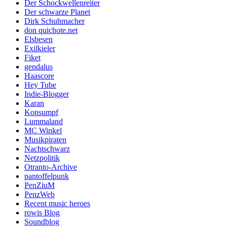
Der Schockwellenreiter
Der schwarze Planet
Dirk Schuhmacher
don quichote.net
Elsbesen
Exilkieler
Fiket
gendalus
Haascore
Hey Tube
Indie-Blogger
Karan
Konsumpf
Lummaland
MC Winkel
Musikpiraten
Nachtschwarz
Netzpolitik
Otranto-Archive
pantoffelpunk
PenZiuM
PenzWeb
Recent music heroes
rowis Blog
Soundblog