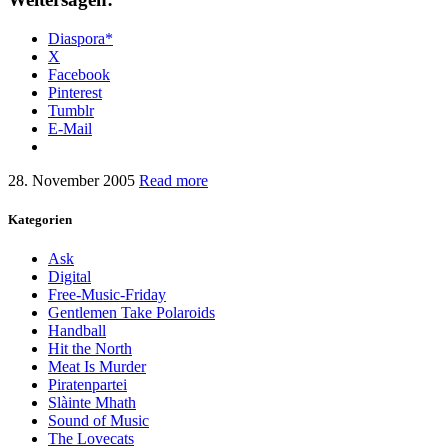
Diaspora*
X
Facebook
Pinterest
Tumblr
E-Mail
28. November 2005
Read more
Kategorien
Ask
Digital
Free-Music-Friday
Gentlemen Take Polaroids
Handball
Hit the North
Meat Is Murder
Piratenpartei
Slàinte Mhath
Sound of Music
The Lovecats