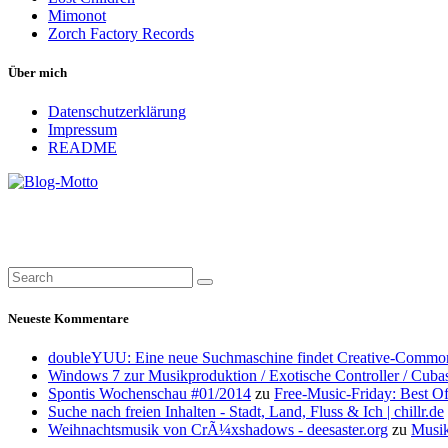
Mimonot
Zorch Factory Records
Über mich
Datenschutzerklärung
Impressum
README
Neueste Kommentare
doubleYUU: Eine neue Suchmaschine findet Creative-Common
Windows 7 zur Musikproduktion / Exotische Controller / Cuba
Spontis Wochenschau #01/2014
zu
Free-Music-Friday: Best O
Suche nach freien Inhalten - Stadt, Land, Fluss & Ich | chillr.de
Weihnachtsmusik von CrÃ¼xshadows - deesaster.org
zu
Musik