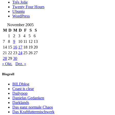
Trés Jolie
Twenty Four Hours
Ubuntu
WordPress
November 2005
M
D
M
D
F
S
S
1
2
3
4
5
6
7
8
9
10
11
12
13
14
15
16
17
18
19
20
21
22
23
24
25
26
27
28
29
30
« Okt.
Dez. »
Blogroll
BILDblog
Coast is clear
Dailypop
Danielas Gedanken
Darklands
Das ganz normale Chaos
Das Kraftfuttermischwerk