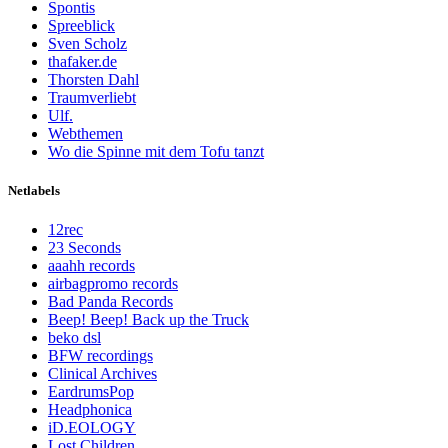
Spontis
Spreeblick
Sven Scholz
thafaker.de
Thorsten Dahl
Traumverliebt
Ulf.
Webthemen
Wo die Spinne mit dem Tofu tanzt
Netlabels
12rec
23 Seconds
aaahh records
airbagpromo records
Bad Panda Records
Beep! Beep! Back up the Truck
beko dsl
BFW recordings
Clinical Archives
EardrumsPop
Headphonica
iD.EOLOGY
Lost Children