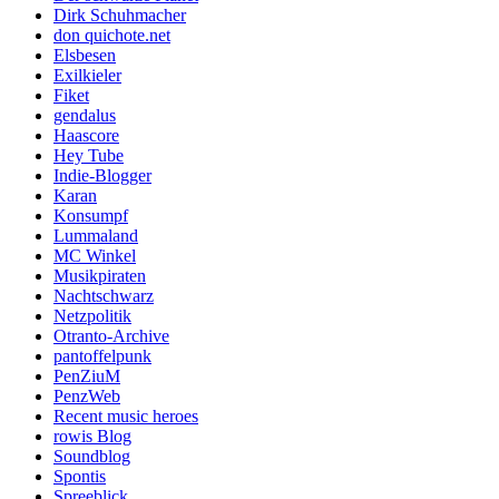
Dirk Schuhmacher
don quichote.net
Elsbesen
Exilkieler
Fiket
gendalus
Haascore
Hey Tube
Indie-Blogger
Karan
Konsumpf
Lummaland
MC Winkel
Musikpiraten
Nachtschwarz
Netzpolitik
Otranto-Archive
pantoffelpunk
PenZiuM
PenzWeb
Recent music heroes
rowis Blog
Soundblog
Spontis
Spreeblick