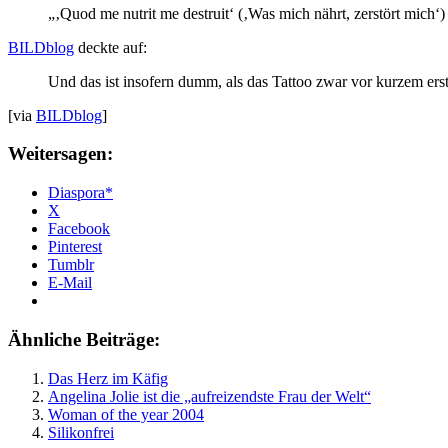
„‚Quod me nutrit me destruit‘ (‚Was mich nährt, zerstört mich‘)
BILDblog
deckte auf:
Und das ist insofern dumm, als das Tattoo zwar vor kurzem ers
[via
BILDblog
]
Weitersagen:
Diaspora*
X
Facebook
Pinterest
Tumblr
E-Mail
Ähnliche Beiträge:
Das Herz im Käfig
Angelina Jolie ist die „aufreizendste Frau der Welt“
Woman of the year 2004
Silikonfrei