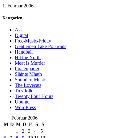
1. Februar 2006
Kategorien
Ask
Digital
Free-Music-Friday
Gentlemen Take Polaroids
Handball
Hit the North
Meat Is Murder
Piratenpartei
Slàinte Mhath
Sound of Music
The Lovecats
Trés Jolie
Twenty Four Hours
Ubuntu
WordPress
Februar 2006
M
D
M
D
F
S
S
1
2
3
4
5
6
7
8
9
10
11
12