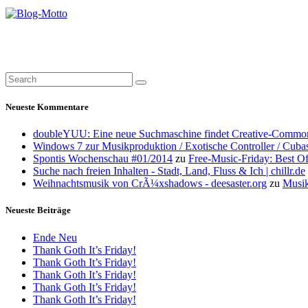
Neueste Kommentare
doubleYUU: Eine neue Suchmaschine findet Creative-Common
Windows 7 zur Musikproduktion / Exotische Controller / Cuba
Spontis Wochenschau #01/2014
zu
Free-Music-Friday: Best O
Suche nach freien Inhalten - Stadt, Land, Fluss & Ich | chillr.de
Weihnachtsmusik von CrÃ¼xshadows - deesaster.org
zu
Musik
Neueste Beiträge
Ende Neu
Thank Goth It’s Friday!
Thank Goth It’s Friday!
Thank Goth It’s Friday!
Thank Goth It’s Friday!
Thank Goth It’s Friday!