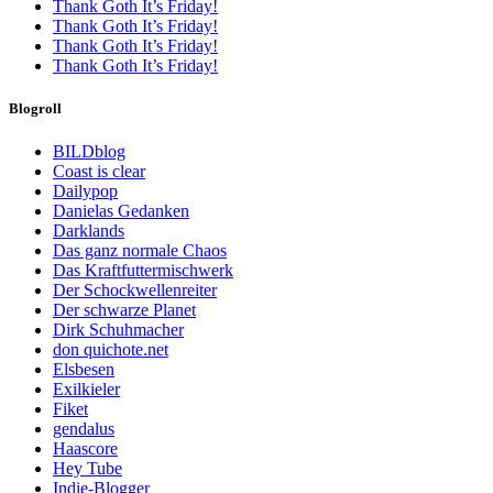
Thank Goth It’s Friday!
Thank Goth It’s Friday!
Thank Goth It’s Friday!
Thank Goth It’s Friday!
Blogroll
BILDblog
Coast is clear
Dailypop
Danielas Gedanken
Darklands
Das ganz normale Chaos
Das Kraftfuttermischwerk
Der Schockwellenreiter
Der schwarze Planet
Dirk Schuhmacher
don quichote.net
Elsbesen
Exilkieler
Fiket
gendalus
Haascore
Hey Tube
Indie-Blogger