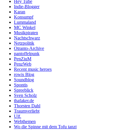
Hey Tube
Indie-Blogger
Karan
Konsumpf
Lummaland
MC Winkel
Musikpiraten
Nachtschwarz
Netzpolitik
Otranto-Archive
pantoffelpunk
PenZiuM
PenzWeb
Recent music heroes
rowis Blog
Soundblog
Spontis
Spreeblick
Sven Scholz
thafaker.de
Thorsten Dahl
Traumverliebt
Ulf.
Webthemen
Wo die Spinne mit dem Tofu tanzt