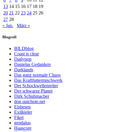
13
14
15
16
17
18
19
20
21
22
23
24
25
26
27
28
« Jan.
März »
Blogroll
BILDblog
Coast is clear
Dailypop
Danielas Gedanken
Darklands
Das ganz normale Chaos
Das Kraftfuttermischwerk
Der Schockwellenreiter
Der schwarze Planet
Dirk Schuhmacher
don quichote.net
Elsbesen
Exilkieler
Fiket
gendalus
Haascore