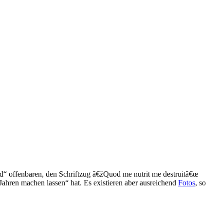
“ offenbaren, den Schriftzug â€žQuod me nutrit me destruitâ€œ
 Jahren machen lassen“ hat. Es existieren aber ausreichend
Fotos
, so