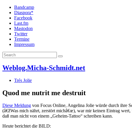
Bandcamp
Diaspora*
Facebook
Last.fm
Mastodon
Twitter
Termine
Impressum
Weblog.Micha-Schmidt.net
Trés Jolie
Quod me nutrit me destruit
Diese Meldung
von Focus Online, Angelina Jolie würde durch ihre 
(â€žWas mich nährt, zerstört michâ€œ), war mir keinen Eintrag wert, 
daß man nicht von einem „Geheim-Tattoo“ schreiben kann.
Heute berichtet die BILD: