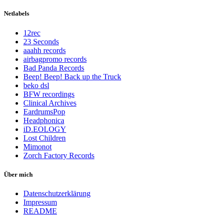
Netlabels
12rec
23 Seconds
aaahh records
airbagpromo records
Bad Panda Records
Beep! Beep! Back up the Truck
beko dsl
BFW recordings
Clinical Archives
EardrumsPop
Headphonica
iD.EOLOGY
Lost Children
Mimonot
Zorch Factory Records
Über mich
Datenschutzerklärung
Impressum
README