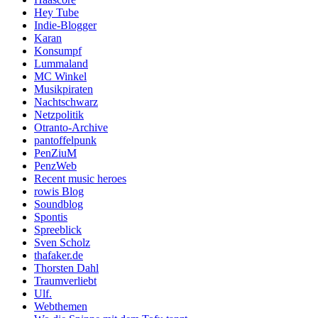
Hey Tube
Indie-Blogger
Karan
Konsumpf
Lummaland
MC Winkel
Musikpiraten
Nachtschwarz
Netzpolitik
Otranto-Archive
pantoffelpunk
PenZiuM
PenzWeb
Recent music heroes
rowis Blog
Soundblog
Spontis
Spreeblick
Sven Scholz
thafaker.de
Thorsten Dahl
Traumverliebt
Ulf.
Webthemen