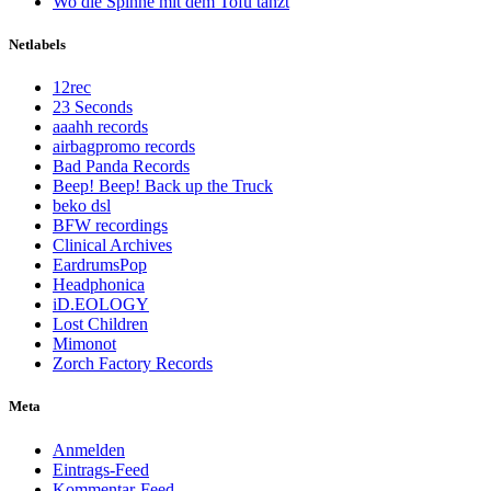
Wo die Spinne mit dem Tofu tanzt
Netlabels
12rec
23 Seconds
aaahh records
airbagpromo records
Bad Panda Records
Beep! Beep! Back up the Truck
beko dsl
BFW recordings
Clinical Archives
EardrumsPop
Headphonica
iD.EOLOGY
Lost Children
Mimonot
Zorch Factory Records
Meta
Anmelden
Eintrags-Feed
Kommentar-Feed