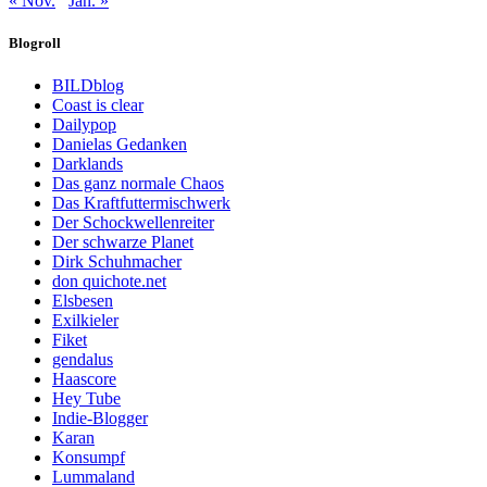
« Nov.
Jan. »
Blogroll
BILDblog
Coast is clear
Dailypop
Danielas Gedanken
Darklands
Das ganz normale Chaos
Das Kraftfuttermischwerk
Der Schockwellenreiter
Der schwarze Planet
Dirk Schuhmacher
don quichote.net
Elsbesen
Exilkieler
Fiket
gendalus
Haascore
Hey Tube
Indie-Blogger
Karan
Konsumpf
Lummaland