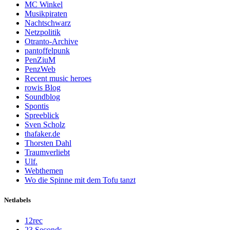
MC Winkel
Musikpiraten
Nachtschwarz
Netzpolitik
Otranto-Archive
pantoffelpunk
PenZiuM
PenzWeb
Recent music heroes
rowis Blog
Soundblog
Spontis
Spreeblick
Sven Scholz
thafaker.de
Thorsten Dahl
Traumverliebt
Ulf.
Webthemen
Wo die Spinne mit dem Tofu tanzt
Netlabels
12rec
23 Seconds