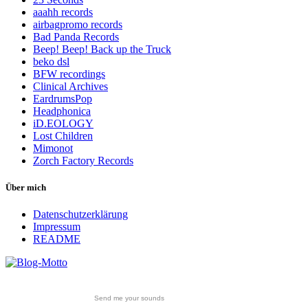
aaahh records
airbagpromo records
Bad Panda Records
Beep! Beep! Back up the Truck
beko dsl
BFW recordings
Clinical Archives
EardrumsPop
Headphonica
iD.EOLOGY
Lost Children
Mimonot
Zorch Factory Records
Über mich
Datenschutzerklärung
Impressum
README
Send me your sounds