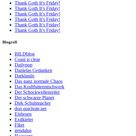
Thank Goth It’s Friday!
Thank Goth It’s Friday!
Thank Goth It’s Friday!
Thank Goth It’s Friday!
Thank Goth It’s Friday!
Thank Goth It’s Friday!
Blogroll
BILDblog
Coast is clear
Dailypop
Danielas Gedanken
Darklands
Das ganz normale Chaos
Das Kraftfuttermischwerk
Der Schockwellenreiter
Der schwarze Planet
Dirk Schuhmacher
don quichote.net
Elsbesen
Exilkieler
Fiket
gendalus
Haascore