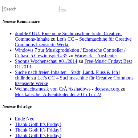
Neueste Kommentare
doubleYUU: Eine neue Suchmaschine findet Creative-
Commons-Inhalte
zu
Let’s CC – Suchmaschine für Creative
Commons lizensierte Werke
Windows 7 zur Musikproduktion / Exotische Controller /
Cubase 5 Gewinnspiel #35
zu
Warwick = Ausbeuter
Spontis Wochenschau #01/2014
zu
Free-Music-Friday: Best
Of 2013
Suche nach freien Inhalten - Stadt, Land, Fluss & Ich |
chillr.de
zu
Let’s CC – Suchmaschine für Creative Commons
lizensierte Werke
Weihnachtsmusik von CrÃ¼xshadows - deesaster.org
zu
Musikalischer Adventskalender 2015 Tür 22
Neueste Beiträge
Ende Neu
Thank Goth It’s Friday!
Thank Goth It’s Friday!
Thank Goth It’s Friday!