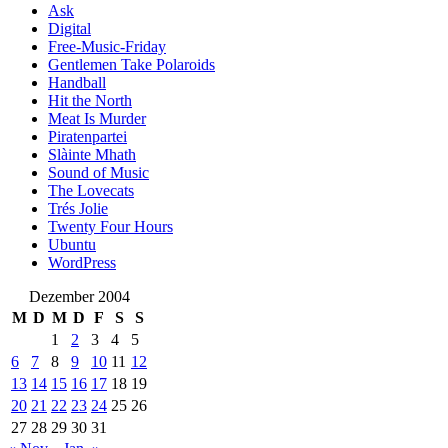
Ask
Digital
Free-Music-Friday
Gentlemen Take Polaroids
Handball
Hit the North
Meat Is Murder
Piratenpartei
Slàinte Mhath
Sound of Music
The Lovecats
Trés Jolie
Twenty Four Hours
Ubuntu
WordPress
Dezember 2004
M
D
M
D
F
S
S
1
2
3
4
5
6
7
8
9
10
11
12
13
14
15
16
17
18
19
20
21
22
23
24
25
26
27
28
29
30
31