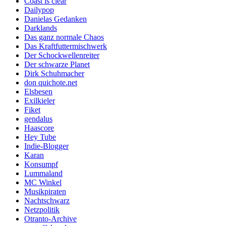
Coast is clear
Dailypop
Danielas Gedanken
Darklands
Das ganz normale Chaos
Das Kraftfuttermischwerk
Der Schockwellenreiter
Der schwarze Planet
Dirk Schuhmacher
don quichote.net
Elsbesen
Exilkieler
Fiket
gendalus
Haascore
Hey Tube
Indie-Blogger
Karan
Konsumpf
Lummaland
MC Winkel
Musikpiraten
Nachtschwarz
Netzpolitik
Otranto-Archive