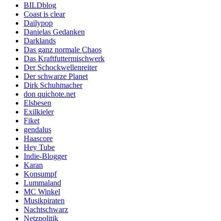
BILDblog
Coast is clear
Dailypop
Danielas Gedanken
Darklands
Das ganz normale Chaos
Das Kraftfuttermischwerk
Der Schockwellenreiter
Der schwarze Planet
Dirk Schuhmacher
don quichote.net
Elsbesen
Exilkieler
Fiket
gendalus
Haascore
Hey Tube
Indie-Blogger
Karan
Konsumpf
Lummaland
MC Winkel
Musikpiraten
Nachtschwarz
Netzpolitik