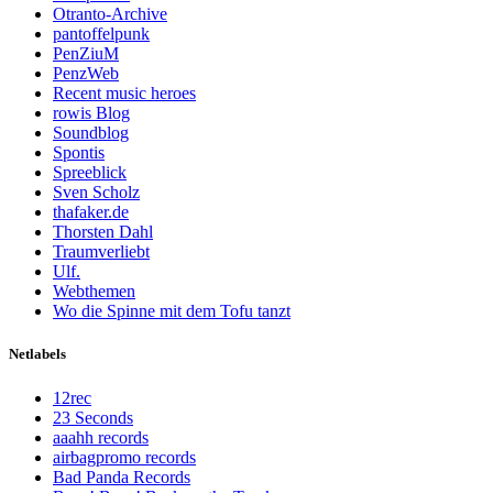
Otranto-Archive
pantoffelpunk
PenZiuM
PenzWeb
Recent music heroes
rowis Blog
Soundblog
Spontis
Spreeblick
Sven Scholz
thafaker.de
Thorsten Dahl
Traumverliebt
Ulf.
Webthemen
Wo die Spinne mit dem Tofu tanzt
Netlabels
12rec
23 Seconds
aaahh records
airbagpromo records
Bad Panda Records