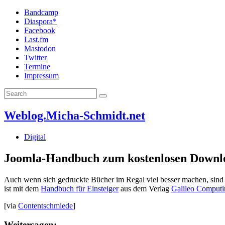
Bandcamp
Diaspora*
Facebook
Last.fm
Mastodon
Twitter
Termine
Impressum
Weblog.Micha-Schmidt.net
Digital
Joomla-Handbuch zum kostenlosen Downl
Auch wenn sich gedruckte Bücher im Regal viel besser machen, sin
ist mit dem
Handbuch für Einsteiger
aus dem Verlag
Galileo Computi
[via
Contentschmiede
]
Weitersagen: