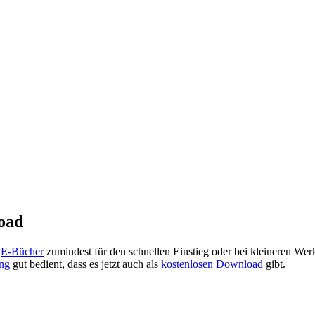
oad
d
E-Bücher
zumindest für den schnellen Einstieg oder bei kleineren We
ng
gut bedient, dass es jetzt auch als
kostenlosen Download
gibt.