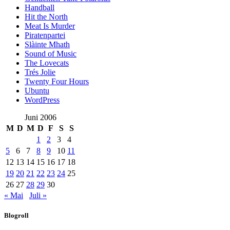
Handball
Hit the North
Meat Is Murder
Piratenpartei
Slàinte Mhath
Sound of Music
The Lovecats
Trés Jolie
Twenty Four Hours
Ubuntu
WordPress
Juni 2006
M
D
M
D
F
S
S
1
2
3
4
5
6
7
8
9
10
11
12
13
14
15
16
17
18
19
20
21
22
23
24
25
26
27
28
29
30
« Mai
Juli »
Blogroll