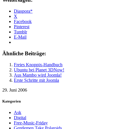
Diaspora*
X
Facebook
Pinterest
Tumblr
E-Mail
Ähnliche Beiträge:
Freies Knoppix-Handbuch
Ubuntu bei Planet 3DNow!
Aus Mambo wird Joomla!
Erste Schritte mit Joomla
29. Juni 2006
Kategorien
Ask
Digital
Free-Music-Friday
Gentlemen Take Polaroids