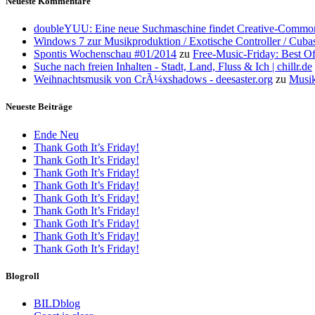
Neueste Kommentare
doubleYUU: Eine neue Suchmaschine findet Creative-Common
Windows 7 zur Musikproduktion / Exotische Controller / Cuba
Spontis Wochenschau #01/2014
zu
Free-Music-Friday: Best O
Suche nach freien Inhalten - Stadt, Land, Fluss & Ich | chillr.de
Weihnachtsmusik von CrÃ¼xshadows - deesaster.org
zu
Musik
Neueste Beiträge
Ende Neu
Thank Goth It’s Friday!
Thank Goth It’s Friday!
Thank Goth It’s Friday!
Thank Goth It’s Friday!
Thank Goth It’s Friday!
Thank Goth It’s Friday!
Thank Goth It’s Friday!
Thank Goth It’s Friday!
Thank Goth It’s Friday!
Blogroll
BILDblog