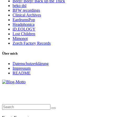
Beep! Beep! Back up the Truck
beko dsl
BFW recordings
Clinical Archives
EardrumsPop
Headphonica
iD.EOLOGY
Lost Children
Mimonot
Zorch Factory Records
Über mich
Datenschutzerklärung
Impressum
README