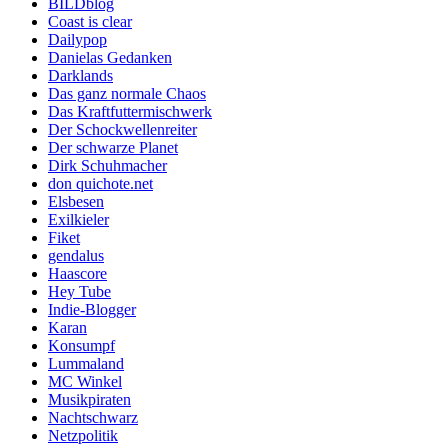
BILDblog
Coast is clear
Dailypop
Danielas Gedanken
Darklands
Das ganz normale Chaos
Das Kraftfuttermischwerk
Der Schockwellenreiter
Der schwarze Planet
Dirk Schuhmacher
don quichote.net
Elsbesen
Exilkieler
Fiket
gendalus
Haascore
Hey Tube
Indie-Blogger
Karan
Konsumpf
Lummaland
MC Winkel
Musikpiraten
Nachtschwarz
Netzpolitik