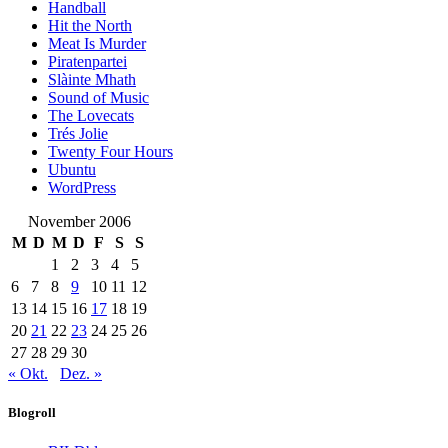
Handball
Hit the North
Meat Is Murder
Piratenpartei
Slàinte Mhath
Sound of Music
The Lovecats
Trés Jolie
Twenty Four Hours
Ubuntu
WordPress
November 2006
M
D
M
D
F
S
S
1
2
3
4
5
6
7
8
9
10
11
12
13
14
15
16
17
18
19
20
21
22
23
24
25
26
27
28
29
30
« Okt.
Dez. »
Blogroll