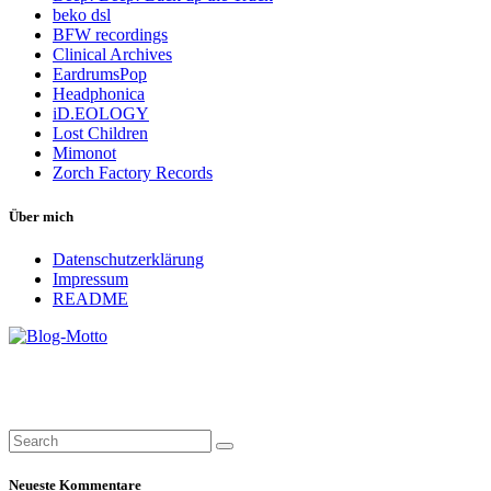
beko dsl
BFW recordings
Clinical Archives
EardrumsPop
Headphonica
iD.EOLOGY
Lost Children
Mimonot
Zorch Factory Records
Über mich
Datenschutzerklärung
Impressum
README
Neueste Kommentare