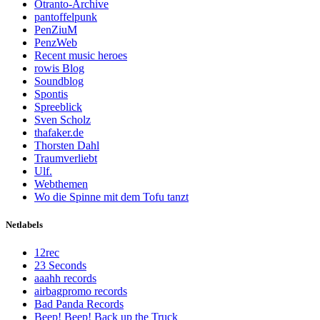
Otranto-Archive
pantoffelpunk
PenZiuM
PenzWeb
Recent music heroes
rowis Blog
Soundblog
Spontis
Spreeblick
Sven Scholz
thafaker.de
Thorsten Dahl
Traumverliebt
Ulf.
Webthemen
Wo die Spinne mit dem Tofu tanzt
Netlabels
12rec
23 Seconds
aaahh records
airbagpromo records
Bad Panda Records
Beep! Beep! Back up the Truck