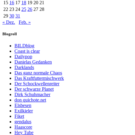
15
16
17
18
19
20
21
22
23
24
25
26
27
28
29
30
31
« Dez.
Feb. »
Blogroll
BILDblog
Coast is clear
Dailypop
Danielas Gedanken
Darklands
Das ganz normale Chaos
Das Kraftfuttermischwerk
Der Schockwellenreiter
Der schwarze Planet
Dirk Schuhmacher
don quichote.net
Elsbesen
Exilkieler
Fiket
gendalus
Haascore
Hey Tube