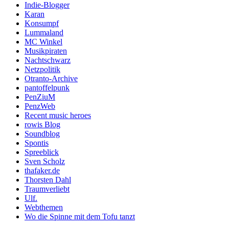
Indie-Blogger
Karan
Konsumpf
Lummaland
MC Winkel
Musikpiraten
Nachtschwarz
Netzpolitik
Otranto-Archive
pantoffelpunk
PenZiuM
PenzWeb
Recent music heroes
rowis Blog
Soundblog
Spontis
Spreeblick
Sven Scholz
thafaker.de
Thorsten Dahl
Traumverliebt
Ulf.
Webthemen
Wo die Spinne mit dem Tofu tanzt