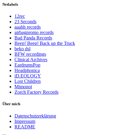
Netlabels
12rec
23 Seconds
aaahh records
airbagpromo records
Bad Panda Records
Beep! Beep! Back up the Truck
beko dsl
BFW recordings
Clinical Archives
EardrumsPop
Headphonica
iD.EOLOGY
Lost Children
Mimonot
Zorch Factory Records
Über mich
Datenschutzerklärung
Impressum
README