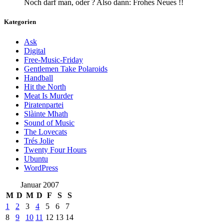
Noch darf man, oder ? Also dann: Frohes Neues !!
Kategorien
Ask
Digital
Free-Music-Friday
Gentlemen Take Polaroids
Handball
Hit the North
Meat Is Murder
Piratenpartei
Slàinte Mhath
Sound of Music
The Lovecats
Trés Jolie
Twenty Four Hours
Ubuntu
WordPress
Januar 2007
M
D
M
D
F
S
S
1
2
3
4
5
6
7
8
9
10
11
12
13
14