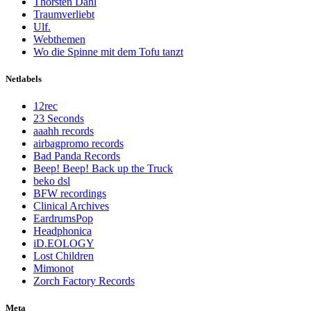
Thorsten Dahl
Traumverliebt
Ulf.
Webthemen
Wo die Spinne mit dem Tofu tanzt
Netlabels
12rec
23 Seconds
aaahh records
airbagpromo records
Bad Panda Records
Beep! Beep! Back up the Truck
beko dsl
BFW recordings
Clinical Archives
EardrumsPop
Headphonica
iD.EOLOGY
Lost Children
Mimonot
Zorch Factory Records
Meta