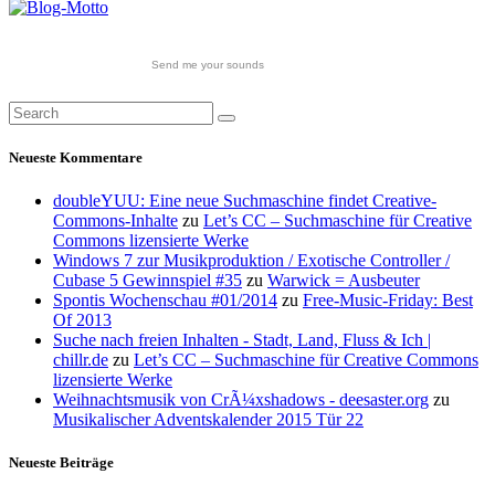
Send me your sounds
Neueste Kommentare
doubleYUU: Eine neue Suchmaschine findet Creative-
Commons-Inhalte
zu
Let’s CC – Suchmaschine für Creative
Commons lizensierte Werke
Windows 7 zur Musikproduktion / Exotische Controller /
Cubase 5 Gewinnspiel #35
zu
Warwick = Ausbeuter
Spontis Wochenschau #01/2014
zu
Free-Music-Friday: Best
Of 2013
Suche nach freien Inhalten - Stadt, Land, Fluss & Ich |
chillr.de
zu
Let’s CC – Suchmaschine für Creative Commons
lizensierte Werke
Weihnachtsmusik von CrÃ¼xshadows - deesaster.org
zu
Musikalischer Adventskalender 2015 Tür 22
Neueste Beiträge