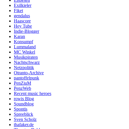
Elsbesen
Exilkieler
Fiket
gendalus
Haascore
Hey Tube
Indie-Blogger
Karan
Konsumpf
Lummaland
MC Winkel
Musikpiraten
Nachtschwarz
Netzpolitik
Otranto-Archive
pantoffelpunk
PenZiuM
PenzWeb
Recent music heroes
rowis Blog
Soundblog
Spontis
Spreeblick
Sven Scholz
thafaker.de