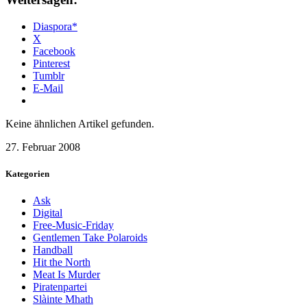
Diaspora*
X
Facebook
Pinterest
Tumblr
E-Mail
Keine ähnlichen Artikel gefunden.
27. Februar 2008
Kategorien
Ask
Digital
Free-Music-Friday
Gentlemen Take Polaroids
Handball
Hit the North
Meat Is Murder
Piratenpartei
Slàinte Mhath