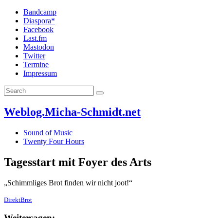
Bandcamp
Diaspora*
Facebook
Last.fm
Mastodon
Twitter
Termine
Impressum
Weblog.Micha-Schmidt.net
Sound of Music
Twenty Four Hours
Tagesstart mit Foyer des Arts
„Schimmliges Brot finden wir nicht joot!“
DirektBrot
Weitersagen: