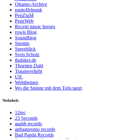
Otranto-Archive
pantoffelpunk
PenZiuM
PenzWeb
Recent music heroes
rowis Blog
Soundblog
Spontis
Spreeblick
Sven Scholz
thafaker.de
Thorsten Dahl
Traumverliebt
Ulf.
Webthemen
Wo die Spinne mit dem Tofu tanzt
Netlabels
12rec
23 Seconds
aaahh records
airbagpromo records
Bad Panda Records