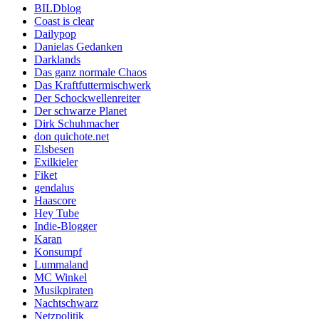
BILDblog
Coast is clear
Dailypop
Danielas Gedanken
Darklands
Das ganz normale Chaos
Das Kraftfuttermischwerk
Der Schockwellenreiter
Der schwarze Planet
Dirk Schuhmacher
don quichote.net
Elsbesen
Exilkieler
Fiket
gendalus
Haascore
Hey Tube
Indie-Blogger
Karan
Konsumpf
Lummaland
MC Winkel
Musikpiraten
Nachtschwarz
Netzpolitik