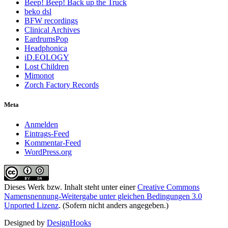
Beep! Beep! Back up the Truck
beko dsl
BFW recordings
Clinical Archives
EardrumsPop
Headphonica
iD.EOLOGY
Lost Children
Mimonot
Zorch Factory Records
Meta
Anmelden
Eintrags-Feed
Kommentar-Feed
WordPress.org
Dieses Werk bzw. Inhalt steht unter einer
Creative Commons
Namensnennung-Weitergabe unter gleichen Bedingungen 3.0
Unported Lizenz
. (Sofern nicht anders angegeben.)
Designed by
DesignHooks