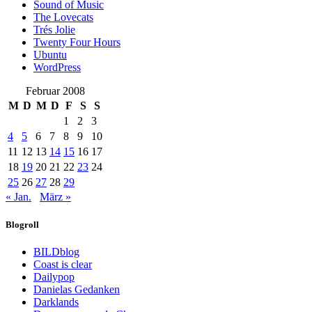
Sound of Music
The Lovecats
Trés Jolie
Twenty Four Hours
Ubuntu
WordPress
Februar 2008
M
D
M
D
F
S
S
1
2
3
4
5
6
7
8
9
10
11
12
13
14
15
16
17
18
19
20
21
22
23
24
25
26
27
28
29
« Jan.
März »
Blogroll
BILDblog
Coast is clear
Dailypop
Danielas Gedanken
Darklands