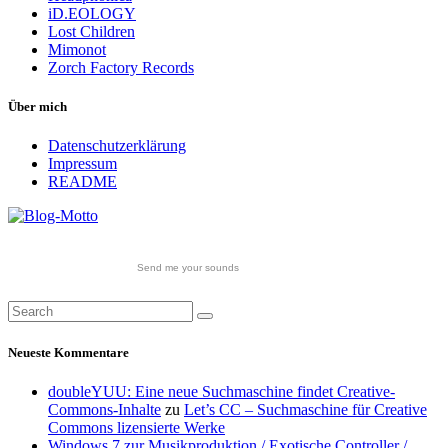
iD.EOLOGY
Lost Children
Mimonot
Zorch Factory Records
Über mich
Datenschutzerklärung
Impressum
README
Send me your sounds
Neueste Kommentare
doubleYUU: Eine neue Suchmaschine findet Creative-
Commons-Inhalte
zu
Let’s CC – Suchmaschine für Creative
Commons lizensierte Werke
Windows 7 zur Musikproduktion / Exotische Controller /