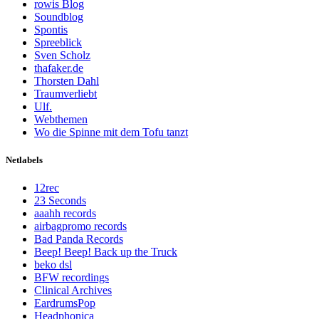
rowis Blog
Soundblog
Spontis
Spreeblick
Sven Scholz
thafaker.de
Thorsten Dahl
Traumverliebt
Ulf.
Webthemen
Wo die Spinne mit dem Tofu tanzt
Netlabels
12rec
23 Seconds
aaahh records
airbagpromo records
Bad Panda Records
Beep! Beep! Back up the Truck
beko dsl
BFW recordings
Clinical Archives
EardrumsPop
Headphonica