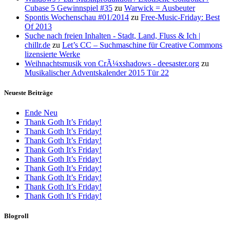
Cubase 5 Gewinnspiel #35
zu
Warwick = Ausbeuter
Spontis Wochenschau #01/2014
zu
Free-Music-Friday: Best
Of 2013
Suche nach freien Inhalten - Stadt, Land, Fluss & Ich |
chillr.de
zu
Let’s CC – Suchmaschine für Creative Commons
lizensierte Werke
Weihnachtsmusik von CrÃ¼xshadows - deesaster.org
zu
Musikalischer Adventskalender 2015 Tür 22
Neueste Beiträge
Ende Neu
Thank Goth It’s Friday!
Thank Goth It’s Friday!
Thank Goth It’s Friday!
Thank Goth It’s Friday!
Thank Goth It’s Friday!
Thank Goth It’s Friday!
Thank Goth It’s Friday!
Thank Goth It’s Friday!
Thank Goth It’s Friday!
Blogroll