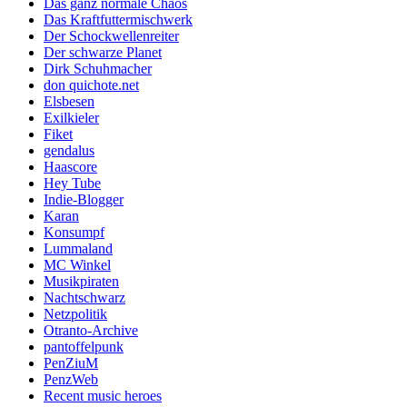
Das ganz normale Chaos
Das Kraftfuttermischwerk
Der Schockwellenreiter
Der schwarze Planet
Dirk Schuhmacher
don quichote.net
Elsbesen
Exilkieler
Fiket
gendalus
Haascore
Hey Tube
Indie-Blogger
Karan
Konsumpf
Lummaland
MC Winkel
Musikpiraten
Nachtschwarz
Netzpolitik
Otranto-Archive
pantoffelpunk
PenZiuM
PenzWeb
Recent music heroes