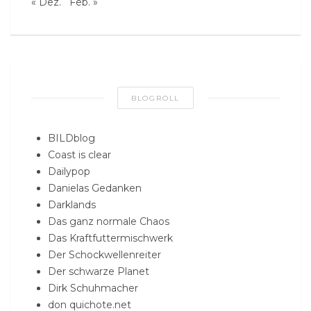
« Dez.
Feb. »
BLOGROLL
BILDblog
Coast is clear
Dailypop
Danielas Gedanken
Darklands
Das ganz normale Chaos
Das Kraftfuttermischwerk
Der Schockwellenreiter
Der schwarze Planet
Dirk Schuhmacher
don quichote.net