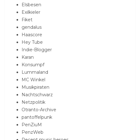
Elsbesen
Exilkieler
Fiket
gendalus
Haascore
Hey Tube
Indie-Blogger
Karan
Konsumpf
Lummaland
MC Winkel
Musikpiraten
Nachtschwarz
Netzpolitik
Otranto-Archive
pantoffelpunk
PenZiuM
PenzWeb
Recent music heroes