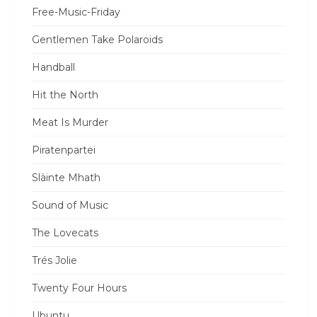
Free-Music-Friday
Gentlemen Take Polaroids
Handball
Hit the North
Meat Is Murder
Piratenpartei
Slàinte Mhath
Sound of Music
The Lovecats
Trés Jolie
Twenty Four Hours
Ubuntu