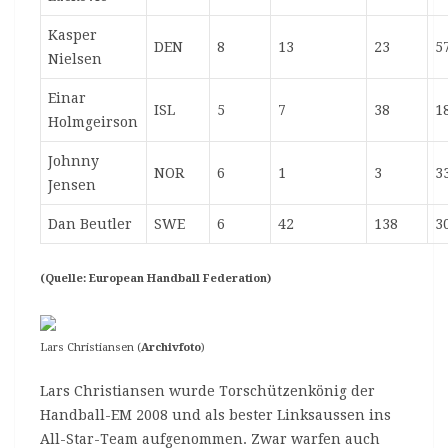
Kasper
DEN
8
13
23
5
Nielsen
Einar
ISL
5
7
38
1
Holmgeirson
Johnny
NOR
6
1
3
3
Jensen
Dan Beutler
SWE
6
42
138
3
(Quelle: European Handball Federation)
Lars Christiansen (
Archivfoto
)
Lars Christiansen wurde Torschützenkönig der
Handball-EM 2008 und als bester Linksaussen ins
All-Star-Team aufgenommen. Zwar warfen auch