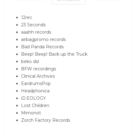
12rec
23 Seconds
aaahh records
airbagpromo records
Bad Panda Records
Beep! Beep! Back up the Truck
beko dsl
BFW recordings
Clinical Archives
EardrumsPop
Headphonica
iD.EOLOGY
Lost Children
Mimonot
Zorch Factory Records