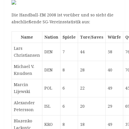
Die Handball-EM 2008 ist vorüber und so sieht die
abschließende SG-Vereinsstatistik aus:
Name
Nation
Spiele
Tore/Saves
Würfe
Q
Lars
DEN
7
44
58
7
Christiansen
Michael V.
DEN
8
28
40
7
Knudsen
Marcin
POL
6
22
49
4
Lijewski
Alexander
ISL
6
20
29
6
Petersson
Blazenko
KRO
8
18
49
3
Lackovic