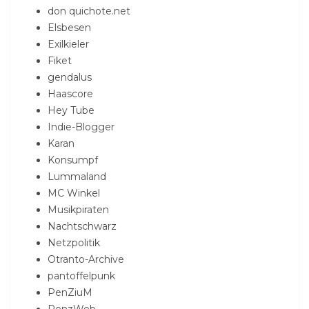
don quichote.net
Elsbesen
Exilkieler
Fiket
gendalus
Haascore
Hey Tube
Indie-Blogger
Karan
Konsumpf
Lummaland
MC Winkel
Musikpiraten
Nachtschwarz
Netzpolitik
Otranto-Archive
pantoffelpunk
PenZiuM
PenzWeb