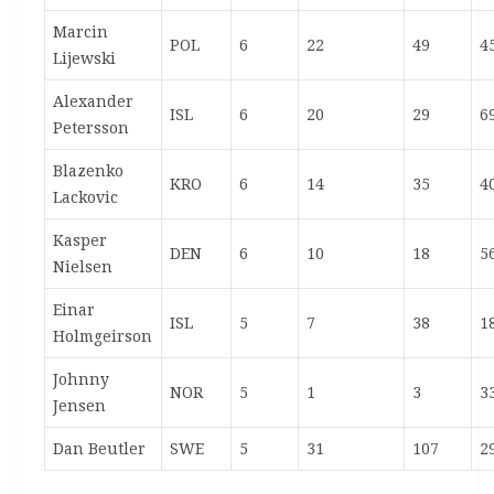
Marcin
POL
6
22
49
4
Lijewski
Alexander
ISL
6
20
29
6
Petersson
Blazenko
KRO
6
14
35
4
Lackovic
Kasper
DEN
6
10
18
5
Nielsen
Einar
ISL
5
7
38
1
Holmgeirson
Johnny
NOR
5
1
3
3
Jensen
Dan Beutler
SWE
5
31
107
2