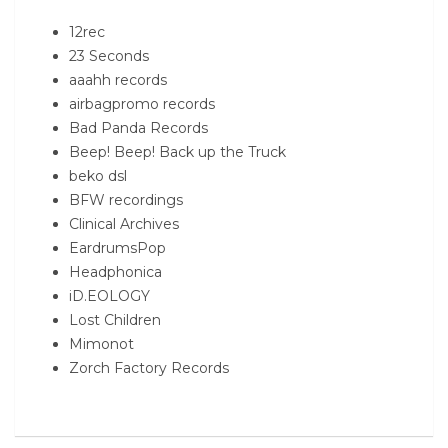
12rec
23 Seconds
aaahh records
airbagpromo records
Bad Panda Records
Beep! Beep! Back up the Truck
beko dsl
BFW recordings
Clinical Archives
EardrumsPop
Headphonica
iD.EOLOGY
Lost Children
Mimonot
Zorch Factory Records