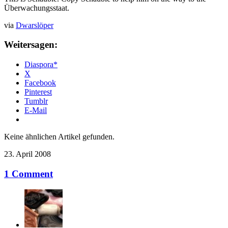
Überwachungsstaat.
via
Dwarslöper
Weitersagen:
Diaspora*
X
Facebook
Pinterest
Tumblr
E-Mail
Keine ähnlichen Artikel gefunden.
23. April 2008
1 Comment