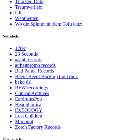
Thorsten Dahl
Traumverliebt
Ulf.
Webthemen
Wo die Spinne mit dem Tofu tanzt
Netlabels
12rec
23 Seconds
aaahh records
airbagpromo records
Bad Panda Records
Beep! Beep! Back up the Truck
beko dsl
BFW recordings
Clinical Archives
EardrumsPop
Headphonica
iD.EOLOGY
Lost Children
Mimonot
Zorch Factory Records
Über mich