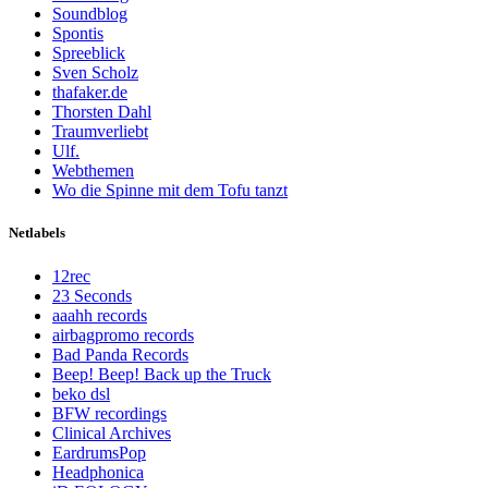
Soundblog
Spontis
Spreeblick
Sven Scholz
thafaker.de
Thorsten Dahl
Traumverliebt
Ulf.
Webthemen
Wo die Spinne mit dem Tofu tanzt
Netlabels
12rec
23 Seconds
aaahh records
airbagpromo records
Bad Panda Records
Beep! Beep! Back up the Truck
beko dsl
BFW recordings
Clinical Archives
EardrumsPop
Headphonica