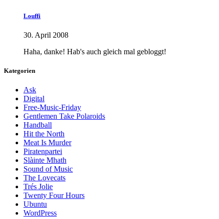
Louffi
30. April 2008
Haha, danke! Hab's auch gleich mal gebloggt!
Kategorien
Ask
Digital
Free-Music-Friday
Gentlemen Take Polaroids
Handball
Hit the North
Meat Is Murder
Piratenpartei
Slàinte Mhath
Sound of Music
The Lovecats
Trés Jolie
Twenty Four Hours
Ubuntu
WordPress