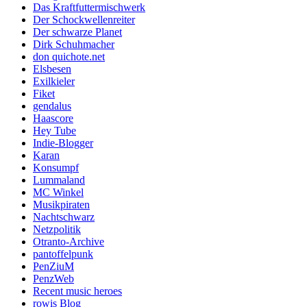
Das Kraftfuttermischwerk
Der Schockwellenreiter
Der schwarze Planet
Dirk Schuhmacher
don quichote.net
Elsbesen
Exilkieler
Fiket
gendalus
Haascore
Hey Tube
Indie-Blogger
Karan
Konsumpf
Lummaland
MC Winkel
Musikpiraten
Nachtschwarz
Netzpolitik
Otranto-Archive
pantoffelpunk
PenZiuM
PenzWeb
Recent music heroes
rowis Blog