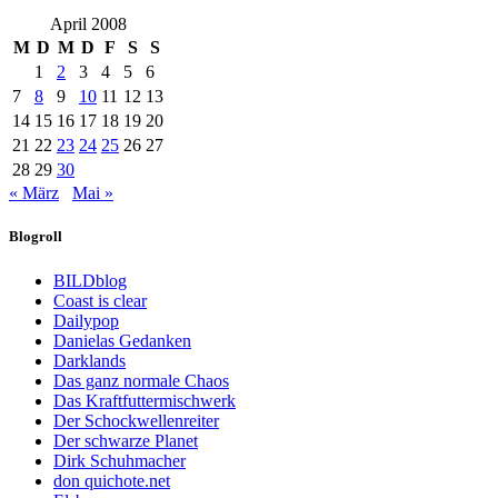
April 2008
M
D
M
D
F
S
S
1
2
3
4
5
6
7
8
9
10
11
12
13
14
15
16
17
18
19
20
21
22
23
24
25
26
27
28
29
30
« März
Mai »
Blogroll
BILDblog
Coast is clear
Dailypop
Danielas Gedanken
Darklands
Das ganz normale Chaos
Das Kraftfuttermischwerk
Der Schockwellenreiter
Der schwarze Planet
Dirk Schuhmacher
don quichote.net