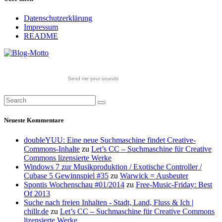
Datenschutzerklärung
Impressum
README
Send me your sounds
Neueste Kommentare
doubleYUU: Eine neue Suchmaschine findet Creative-
Commons-Inhalte
zu
Let’s CC – Suchmaschine für Creative
Commons lizensierte Werke
Windows 7 zur Musikproduktion / Exotische Controller /
Cubase 5 Gewinnspiel #35
zu
Warwick = Ausbeuter
Spontis Wochenschau #01/2014
zu
Free-Music-Friday: Best
Of 2013
Suche nach freien Inhalten - Stadt, Land, Fluss & Ich |
chillr.de
zu
Let’s CC – Suchmaschine für Creative Commons
lizensierte Werke