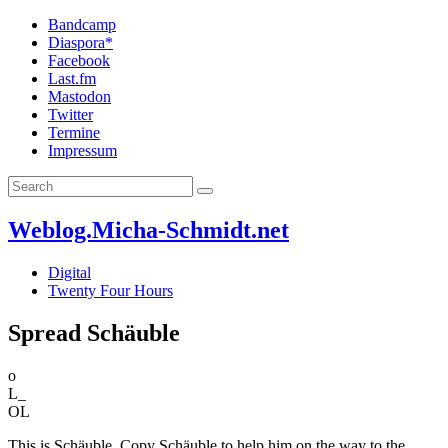
Bandcamp
Diaspora*
Facebook
Last.fm
Mastodon
Twitter
Termine
Impressum
Weblog.Micha-Schmidt.net
Digital
Twenty Four Hours
Spread Schäuble
o
L_
OL
This is Schäuble. Copy Schäuble to help him on the way to the