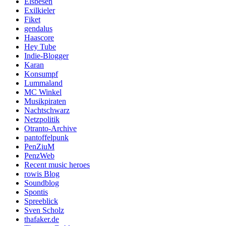
Elsbesen
Exilkieler
Fiket
gendalus
Haascore
Hey Tube
Indie-Blogger
Karan
Konsumpf
Lummaland
MC Winkel
Musikpiraten
Nachtschwarz
Netzpolitik
Otranto-Archive
pantoffelpunk
PenZiuM
PenzWeb
Recent music heroes
rowis Blog
Soundblog
Spontis
Spreeblick
Sven Scholz
thafaker.de