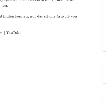
enen.
ht finden können, nur das schöne Artwork von
ce
|
YouTube