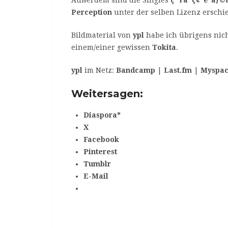
Perception
unter der selben Lizenz erschi
Bildmaterial von
ypl
habe ich übrigens nic
einem/einer gewissen
Tokita
.
ypl
im Netz:
Bandcamp
|
Last.fm
|
Myspa
Weitersagen:
Diaspora*
X
Facebook
Pinterest
Tumblr
E-Mail