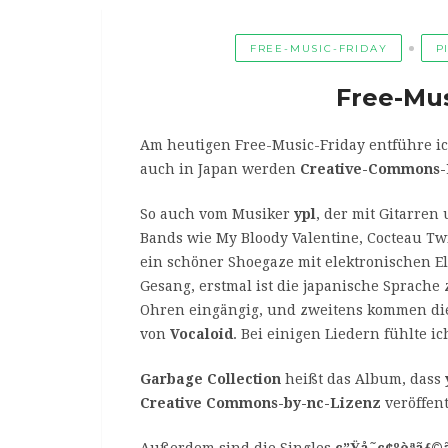
FREE-MUSIC-FRIDAY
P
Free-Mus
Am heutigen Free-Music-Friday entführe i
auch in Japan werden
Creative-Commons-
So auch vom Musiker
ypl
, der mit Gitarren
Bands wie My Bloody Valentine, Cocteau Tw
ein schöner Shoegaze mit elektronischen E
Gesang, erstmal ist die japanische Sprache 
Ohren eingängig, und zweitens kommen die 
von
Vocaloid
. Bei einigen Liedern fühlte i
Garbage Collection
heißt das Album, dass
Creative Commons-by-nc-Lizenz
veröffent
Außerdem sind die Singles
ç”Ÿå­˜ç¢ºèªãƒ©