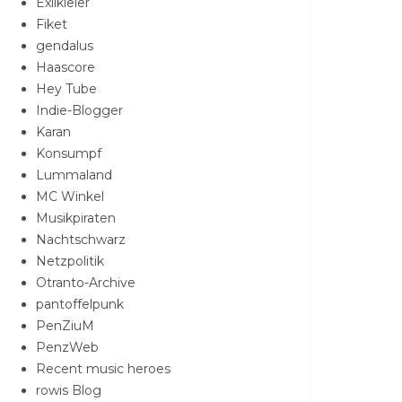
Exilkieler
Fiket
gendalus
Haascore
Hey Tube
Indie-Blogger
Karan
Konsumpf
Lummaland
MC Winkel
Musikpiraten
Nachtschwarz
Netzpolitik
Otranto-Archive
pantoffelpunk
PenZiuM
PenzWeb
Recent music heroes
rowis Blog