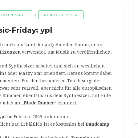
IRATENPARTEI
SOUND OF MUSIC
ic-Friday: ypl
ch euch ins Land der aufgehenden Sonne, denn
Lizenzen
verwendet, um Musik zu veröffentlichen.
 und Synthesizer arbeitet und sich an westlichen
ins oder Mazzy Star orientiert. Heraus kommt dabei
lementen. Für den besonderen Touch sorgt der
zwar sehr reizvoll, aber nicht für alle europäischen
Stimmen ebenfalls aus dem Synthesizer, mit Hilfe
ch mich an „
Blade Runner
“ erinnert.
ypl
im Februar 2009 unter einer
licht hat. Erhältlich ist es kostenlos bei
Bandcamp
:
ã‚¤ãƒ–
(was immer das bedeutet),
Tuonela
und