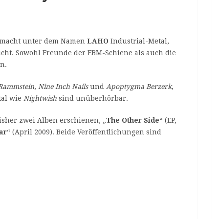
d macht unter dem Namen
LAHO
Industrial-Metal,
icht. Sowohl Freunde der EBM-Schiene als auch die
n.
Rammstein
,
Nine Inch Nails
und
Apoptygma Berzerk
,
tal wie
Nightwish
sind unüberhörbar.
isher zwei Alben erschienen, „
The Other Side
“ (EP,
ar
“ (April 2009). Beide Veröffentlichungen sind