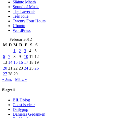
Slàinte Mhath
Sound of Music
The Lovecats
Trés Jolie
Twenty Four Hours
Ubuntu
WordPress
Februar 2012
M
D
M
D
F
S
S
1
2
3
4
5
6
7
8
9
10
11
12
13
14
15
16
17
18
19
20
21
22
23
24
25
26
27
28
29
« Jan.
März »
Blogroll
BILDblog
Coast is clear
Dailypop
Danielas Gedanken