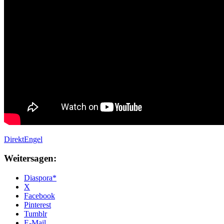
DirektEngel
Weitersagen:
Diaspora*
X
Facebook
Pinterest
Tumblr
E-Mail