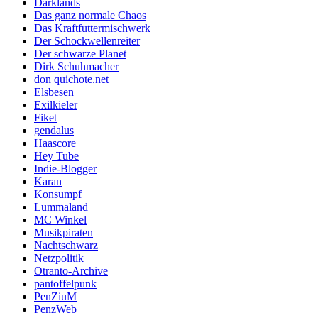
Darklands
Das ganz normale Chaos
Das Kraftfuttermischwerk
Der Schockwellenreiter
Der schwarze Planet
Dirk Schuhmacher
don quichote.net
Elsbesen
Exilkieler
Fiket
gendalus
Haascore
Hey Tube
Indie-Blogger
Karan
Konsumpf
Lummaland
MC Winkel
Musikpiraten
Nachtschwarz
Netzpolitik
Otranto-Archive
pantoffelpunk
PenZiuM
PenzWeb