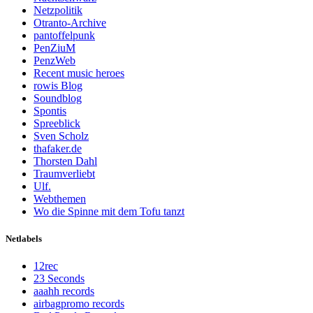
Netzpolitik
Otranto-Archive
pantoffelpunk
PenZiuM
PenzWeb
Recent music heroes
rowis Blog
Soundblog
Spontis
Spreeblick
Sven Scholz
thafaker.de
Thorsten Dahl
Traumverliebt
Ulf.
Webthemen
Wo die Spinne mit dem Tofu tanzt
Netlabels
12rec
23 Seconds
aaahh records
airbagpromo records