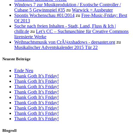
Windows 7 zur Musikproduktion / Exotische Controller /
Cubase 5 Gewinnspiel #35
zu
Warwick = Ausbeuter
Spontis Wochenschau #01/2014
zu
Free-Music-Friday: Best
Of 2013
Suche nach freien Inhalten - Stadt, Land, Fluss & Ich |
chillr.de
zu
Let’s CC – Suchmaschine für Creative Commons
lizensierte Werke
Weihnachtsmusik von CrÃ¼xshadows - deesaster.org
zu
Musikalischer Adventskalender 2015 Tür 22
Neueste Beiträge
Ende Neu
Thank Goth It’s Friday!
Thank Goth It’s Friday!
Thank Goth It’s Friday!
Thank Goth It’s Friday!
Thank Goth It’s Friday!
Thank Goth It’s Friday!
Thank Goth It’s Friday!
Thank Goth It’s Friday!
Thank Goth It’s Friday!
Blogroll