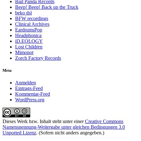
Bad Panda Records
Beep! Beep! Back up the Truck
beko dsl
BFW recordings
Clinical Archives
EardrumsPop
Headphonica
iD.EOLOGY
Lost Children
Mimonot
Zorch Factory Records
Meta
Anmelden
Eintrags-Feed
Kommentar-Feed
WordPress.org
Dieses Werk bzw. Inhalt steht unter einer
Creative Commons
Namensnennung-Weitergabe unter gleichen Bedingungen 3.0
Unported Lizenz
. (Sofern nicht anders angegeben.)