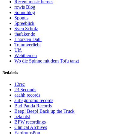
Recent music heroes
rowis Blog
Soundblog
Spontis
Spreeblick
Sven Scholz
thafaker.de
Thorsten Dahl
Traumverliebt
Ulf.
Webthemen
Wo die Spinne mit dem Tofu tanzt
Netlabels
12rec
23 Seconds
aaahh records
airbagpromo records
Bad Panda Records
Beep! Beep! Back up the Truck
beko dsl
BFW recordings
Clinical Archives
EardrumsPop