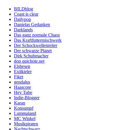
BILDblog
Coast is clear
Dailypop
Danielas Gedanken
Darklands
Das ganz normale Chaos
Das Kraftfuttermischwerk
Der Schockwellenreiter
Der schwarze Planet
Dirk Schuhmacher
don quichote.net
Elsbesen
Exilkieler
Fiket
gendalus
Haascore
Hey Tube
Indie-Blogger
Karan
Konsumpf
Lummaland
MC Winkel
Musikpiraten
Nachtschwarz