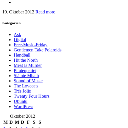
19. Oktober 2012
Read more
Kategorien
Ask
Digital
Free-Music-Friday
Gentlemen Take Polaroids
Handball
Hit the North
Meat Is Murder
Piratenpartei
Slàinte Mhath
Sound of Music
The Lovecats
Trés Jolie
Twenty Four Hours
Ubuntu
WordPress
Oktober 2012
M
D
M
D
F
S
S