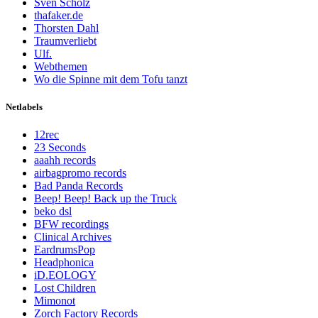
Sven Scholz
thafaker.de
Thorsten Dahl
Traumverliebt
Ulf.
Webthemen
Wo die Spinne mit dem Tofu tanzt
Netlabels
12rec
23 Seconds
aaahh records
airbagpromo records
Bad Panda Records
Beep! Beep! Back up the Truck
beko dsl
BFW recordings
Clinical Archives
EardrumsPop
Headphonica
iD.EOLOGY
Lost Children
Mimonot
Zorch Factory Records