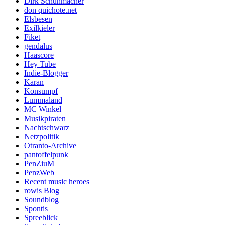
Dirk Schuhmacher
don quichote.net
Elsbesen
Exilkieler
Fiket
gendalus
Haascore
Hey Tube
Indie-Blogger
Karan
Konsumpf
Lummaland
MC Winkel
Musikpiraten
Nachtschwarz
Netzpolitik
Otranto-Archive
pantoffelpunk
PenZiuM
PenzWeb
Recent music heroes
rowis Blog
Soundblog
Spontis
Spreeblick