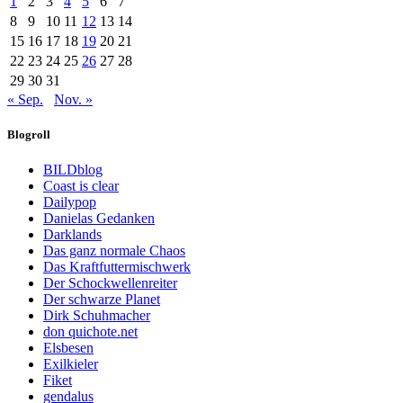
1
2
3
4
5
6
7
8
9
10
11
12
13
14
15
16
17
18
19
20
21
22
23
24
25
26
27
28
29
30
31
« Sep.
Nov. »
Blogroll
BILDblog
Coast is clear
Dailypop
Danielas Gedanken
Darklands
Das ganz normale Chaos
Das Kraftfuttermischwerk
Der Schockwellenreiter
Der schwarze Planet
Dirk Schuhmacher
don quichote.net
Elsbesen
Exilkieler
Fiket
gendalus