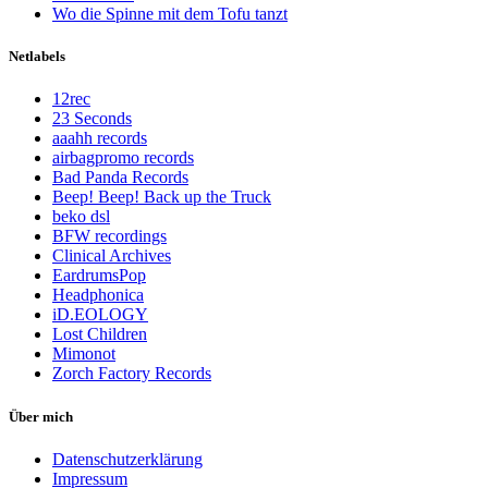
Wo die Spinne mit dem Tofu tanzt
Netlabels
12rec
23 Seconds
aaahh records
airbagpromo records
Bad Panda Records
Beep! Beep! Back up the Truck
beko dsl
BFW recordings
Clinical Archives
EardrumsPop
Headphonica
iD.EOLOGY
Lost Children
Mimonot
Zorch Factory Records
Über mich
Datenschutzerklärung
Impressum