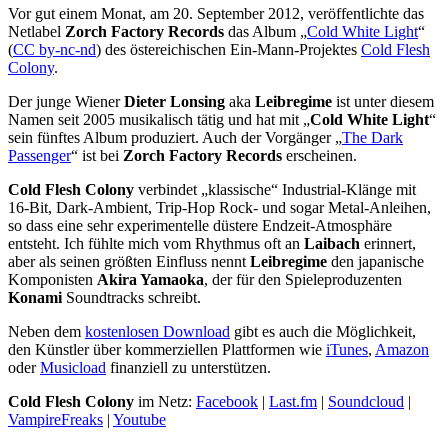
Vor gut einem Monat, am 20. September 2012, veröffentlichte das
Netlabel
Zorch Factory Records
das Album „
Cold White Light
“
(
CC by-nc-nd
) des östereichischen Ein-Mann-Projektes
Cold Flesh
Colony
.
Der junge Wiener
Dieter Lonsing
aka
Leibregime
ist unter diesem
Namen seit 2005 musikalisch tätig und hat mit „
Cold White Light
“
sein fünftes Album produziert. Auch der Vorgänger „
The Dark
Passenger
“ ist bei
Zorch Factory Records
erscheinen.
Cold Flesh Colony
verbindet „klassische“ Industrial-Klänge mit
16-Bit, Dark-Ambient, Trip-Hop Rock- und sogar Metal-Anleihen,
so dass eine sehr experimentelle düstere Endzeit-Atmosphäre
entsteht. Ich fühlte mich vom Rhythmus oft an
Laibach
erinnert,
aber als seinen größten Einfluss nennt
Leibregime
den japanische
Komponisten
Akira Yamaoka
, der für den Spieleproduzenten
Konami
Soundtracks schreibt.
Neben dem
kostenlosen Download
gibt es auch die Möglichkeit,
den Künstler über kommerziellen Plattformen wie
iTunes
,
Amazon
oder
Musicload
finanziell zu unterstützen.
Cold Flesh Colony
im Netz:
Facebook
|
Last.fm
|
Soundcloud
|
VampireFreaks
|
Youtube