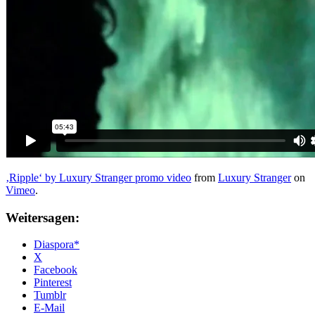
‚Ripple‘ by Luxury Stranger promo video
from
Luxury Stranger
on
Vimeo
.
Weitersagen:
Diaspora*
X
Facebook
Pinterest
Tumblr
E-Mail