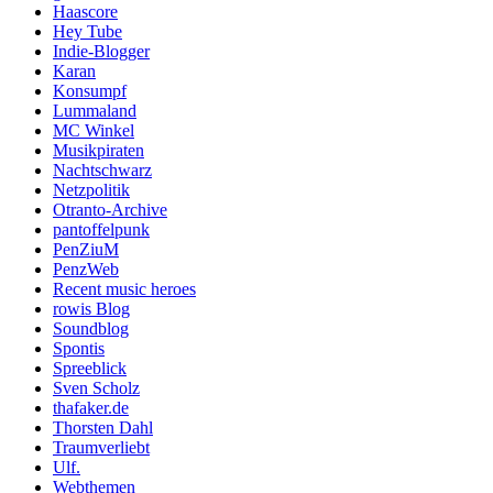
Haascore
Hey Tube
Indie-Blogger
Karan
Konsumpf
Lummaland
MC Winkel
Musikpiraten
Nachtschwarz
Netzpolitik
Otranto-Archive
pantoffelpunk
PenZiuM
PenzWeb
Recent music heroes
rowis Blog
Soundblog
Spontis
Spreeblick
Sven Scholz
thafaker.de
Thorsten Dahl
Traumverliebt
Ulf.
Webthemen