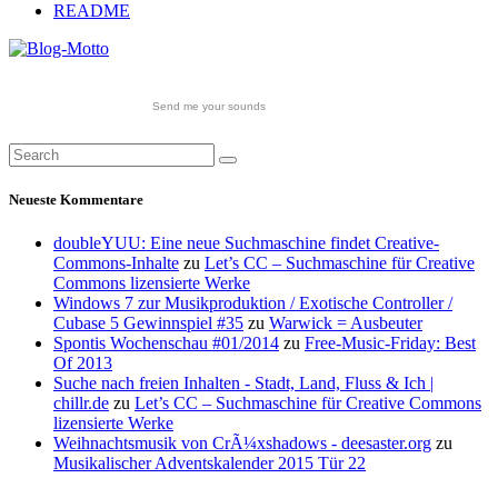
README
Send me your sounds
Neueste Kommentare
doubleYUU: Eine neue Suchmaschine findet Creative-
Commons-Inhalte
zu
Let’s CC – Suchmaschine für Creative
Commons lizensierte Werke
Windows 7 zur Musikproduktion / Exotische Controller /
Cubase 5 Gewinnspiel #35
zu
Warwick = Ausbeuter
Spontis Wochenschau #01/2014
zu
Free-Music-Friday: Best
Of 2013
Suche nach freien Inhalten - Stadt, Land, Fluss & Ich |
chillr.de
zu
Let’s CC – Suchmaschine für Creative Commons
lizensierte Werke
Weihnachtsmusik von CrÃ¼xshadows - deesaster.org
zu
Musikalischer Adventskalender 2015 Tür 22