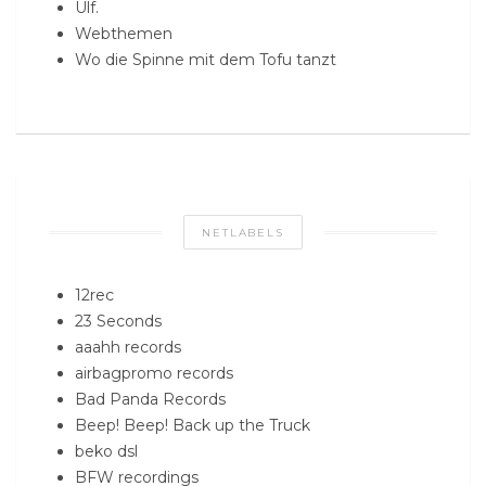
Ulf.
Webthemen
Wo die Spinne mit dem Tofu tanzt
NETLABELS
12rec
23 Seconds
aaahh records
airbagpromo records
Bad Panda Records
Beep! Beep! Back up the Truck
beko dsl
BFW recordings