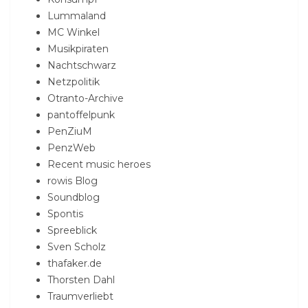
Lummaland
MC Winkel
Musikpiraten
Nachtschwarz
Netzpolitik
Otranto-Archive
pantoffelpunk
PenZiuM
PenzWeb
Recent music heroes
rowis Blog
Soundblog
Spontis
Spreeblick
Sven Scholz
thafaker.de
Thorsten Dahl
Traumverliebt