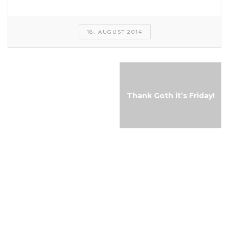
18. AUGUST 2014
Free-Music-Friday:
Thank Goth it’s Friday!
Robin AM
Musikalischer
Adventskalender 2015
Tür 10