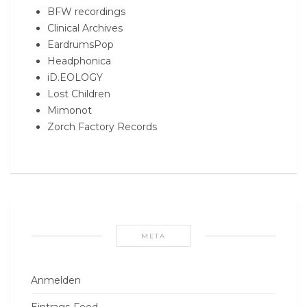
BFW recordings
Clinical Archives
EardrumsPop
Headphonica
iD.EOLOGY
Lost Children
Mimonot
Zorch Factory Records
META
Anmelden