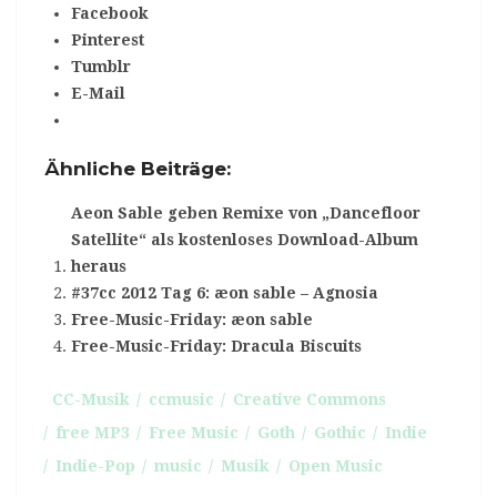
Facebook
Pinterest
Tumblr
E-Mail
Ähnliche Beiträge:
Aeon Sable geben Remixe von „Dancefloor
Satellite“ als kostenloses Download-Album
heraus
#37cc 2012 Tag 6: æon sable – Agnosia
Free-Music-Friday: æon sable
Free-Music-Friday: Dracula Biscuits
CC-Musik
ccmusic
Creative Commons
free MP3
Free Music
Goth
Gothic
Indie
Indie-Pop
music
Musik
Open Music