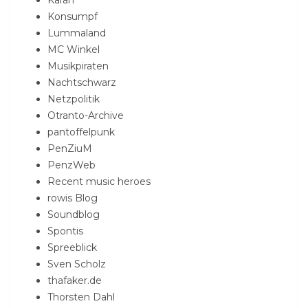
Karan
Konsumpf
Lummaland
MC Winkel
Musikpiraten
Nachtschwarz
Netzpolitik
Otranto-Archive
pantoffelpunk
PenZiuM
PenzWeb
Recent music heroes
rowis Blog
Soundblog
Spontis
Spreeblick
Sven Scholz
thafaker.de
Thorsten Dahl