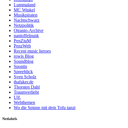
Lummaland
MC Winkel
Musikpiraten
Nachtschwarz
Netzpolitik
Otranto-Archive
pantoffelpunk
PenZiuM
PenzWeb
Recent music heroes
rowis Blog
Soundblog
Spontis
Spreeblick
Sven Scholz
thafaker.de
Thorsten Dahl
Traumverliebt
Ulf.
Webthemen
Wo die Spinne mit dem Tofu tanzt
Netlabels