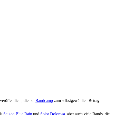
eröffentlicht, die bei
Bandcamp
zum selbstgewählten Betrag
ds
Saigon Blue Rain
und
Solor Dolorosa
, aber auch viele Bands, die