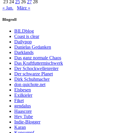
23
24
25
26
27
28
« Jan.
März »
Blogroll
BILDblog
Coast is clear
Dailypop
Danielas Gedanken
Darklands
Das ganz normale Chaos
Das Kraftfuttermischwerk
Der Schockwellenreiter
Der schwarze Planet
Dirk Schuhmacher
don quichote.net
Elsbesen
Exilkieler
Fiket
gendalus
Haascore
Hey Tube
Indie-Blogger
Karan
Konsumpf