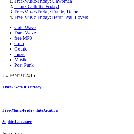
Free-Music-Friday: Unwoman
Thank Goth It’s Friday!
Free-Music-Friday: Franky Demon
Free-Music-Friday: Berlin Wall Lovers
Cold Wave
Dark Wave
free MP3
Goth
Gothic
music
Musik
Post-Punk
25. Februar 2015
Thank Goth It’s Friday!
Free-Music-Friday: IntoXication
Sophie Lancaster
Kategorien