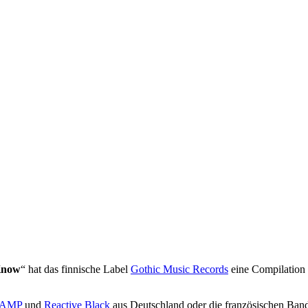
Know
“ hat das finnische Label
Gothic Music Records
eine Compilation v
n AMP
und
Reactive Black
aus Deutschland oder die französischen Ban