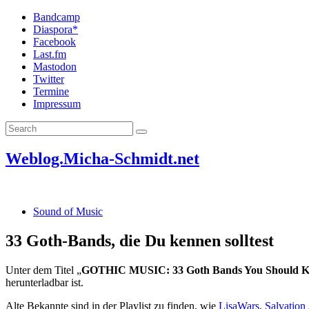
Bandcamp
Diaspora*
Facebook
Last.fm
Mastodon
Twitter
Termine
Impressum
Weblog.Micha-Schmidt.net
Sound of Music
33 Goth-Bands, die Du kennen solltest
Unter dem Titel „
GOTHIC MUSIC: 33 Goth Bands You Should 
herunterladbar ist.
Alte Bekannte sind in der Playlist zu finden, wie
LisaWars
,
Salvatio