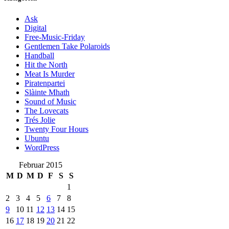
Ask
Digital
Free-Music-Friday
Gentlemen Take Polaroids
Handball
Hit the North
Meat Is Murder
Piratenpartei
Slàinte Mhath
Sound of Music
The Lovecats
Trés Jolie
Twenty Four Hours
Ubuntu
WordPress
Februar 2015
M
D
M
D
F
S
S
1
2
3
4
5
6
7
8
9
10
11
12
13
14
15
16
17
18
19
20
21
22