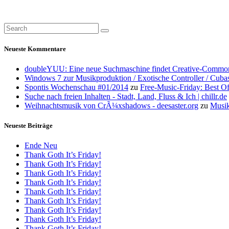
Neueste Kommentare
doubleYUU: Eine neue Suchmaschine findet Creative-Common
Windows 7 zur Musikproduktion / Exotische Controller / Cuba
Spontis Wochenschau #01/2014
zu
Free-Music-Friday: Best O
Suche nach freien Inhalten - Stadt, Land, Fluss & Ich | chillr.de
Weihnachtsmusik von CrÃ¼xshadows - deesaster.org
zu
Musik
Neueste Beiträge
Ende Neu
Thank Goth It’s Friday!
Thank Goth It’s Friday!
Thank Goth It’s Friday!
Thank Goth It’s Friday!
Thank Goth It’s Friday!
Thank Goth It’s Friday!
Thank Goth It’s Friday!
Thank Goth It’s Friday!
Thank Goth It’s Friday!