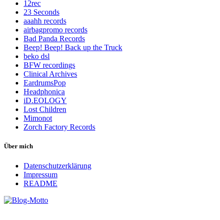
12rec
23 Seconds
aaahh records
airbagpromo records
Bad Panda Records
Beep! Beep! Back up the Truck
beko dsl
BFW recordings
Clinical Archives
EardrumsPop
Headphonica
iD.EOLOGY
Lost Children
Mimonot
Zorch Factory Records
Über mich
Datenschutzerklärung
Impressum
README