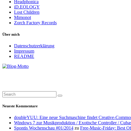
Headphonica
iD.EOLOGY
Lost Children
Mimonot
Zorch Factory Records
Über mich
Datenschutzerklärung
Impressum
README
Neueste Kommentare
doubleYUU: Eine neue Suchmaschine findet Creative-Common
Windows 7 zur Musikproduktion / Exotische Controller / Cuba
Spontis Wochenschau #01/2014
zu
Free-Music-Friday: Best O