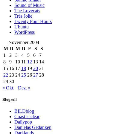
Sound of Music
The Lovecats
Trés Jolie
Twenty Four Hours
Ubuntu
WordPress
November 2004
M
D
M
D
F
S
S
1
2
3
4
5
6
7
8
9
10
11
12
13
14
15
16
17
18
19
20
21
22
23
24
25
26
27
28
29
30
« Okt.
Dez. »
Blogroll
BILDblog
Coast is clear
Dailypop
Danielas Gedanken
Darklands