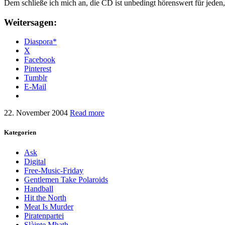
Dem schließe ich mich an, die CD ist unbedingt hörenswert für jeden,
Weitersagen:
Diaspora*
X
Facebook
Pinterest
Tumblr
E-Mail
22. November 2004
Read more
Kategorien
Ask
Digital
Free-Music-Friday
Gentlemen Take Polaroids
Handball
Hit the North
Meat Is Murder
Piratenpartei
Slàinte Mhath