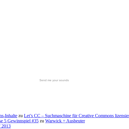
Send me your sounds
s-Inhalte
zu
Let’s CC – Suchmaschine für Creative Commons lizensie
se 5 Gewinnspiel #35
zu
Warwick = Ausbeuter
f 2013