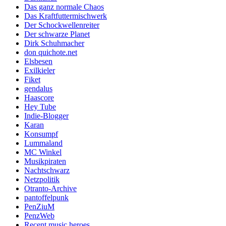
Das ganz normale Chaos
Das Kraftfuttermischwerk
Der Schockwellenreiter
Der schwarze Planet
Dirk Schuhmacher
don quichote.net
Elsbesen
Exilkieler
Fiket
gendalus
Haascore
Hey Tube
Indie-Blogger
Karan
Konsumpf
Lummaland
MC Winkel
Musikpiraten
Nachtschwarz
Netzpolitik
Otranto-Archive
pantoffelpunk
PenZiuM
PenzWeb
Recent music heroes