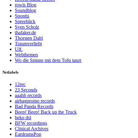
rowis Blog
Soundblog
Spontis
Spreeblick
Sven Scholz
thafaker.de
Thorsten Dahl
Traumverliebt
Ulf.
Webthemen
Wo die Spinne mit dem Tofu tanzt
Netlabels
12rec
23 Seconds
aaahh records
airbagpromo records
Bad Panda Records
Beep! Beep! Back up the Truck
beko dsl
BFW recordings
Clinical Archives
EardrumsPop