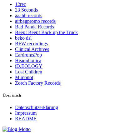
12rec
23 Seconds
aaahh records
airbagpromo records
Bad Panda Records
Beep! Beep! Back up the Truck
beko dsl
BFW recordings
Clinical Archives
EardrumsPop
Headphonica
iD.EOLOGY
Lost Children
Mimonot
Zorch Factory Records
Über mich
Datenschutzerklärung
Impressum
README