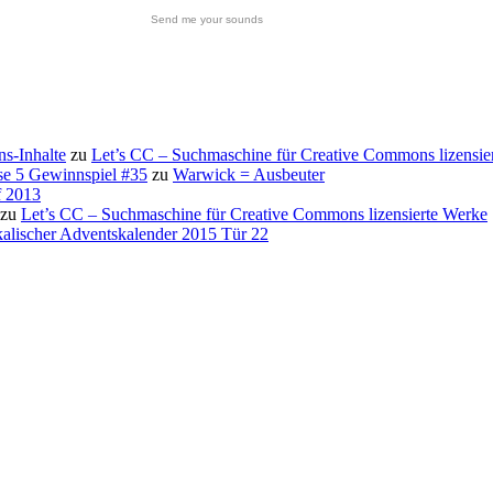
Send me your sounds
s-Inhalte
zu
Let’s CC – Suchmaschine für Creative Commons lizensie
se 5 Gewinnspiel #35
zu
Warwick = Ausbeuter
f 2013
zu
Let’s CC – Suchmaschine für Creative Commons lizensierte Werke
alischer Adventskalender 2015 Tür 22