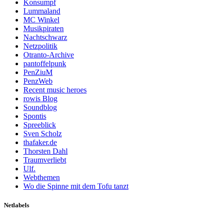
Konsumpf
Lummaland
MC Winkel
Musikpiraten
Nachtschwarz
Netzpolitik
Otranto-Archive
pantoffelpunk
PenZiuM
PenzWeb
Recent music heroes
rowis Blog
Soundblog
Spontis
Spreeblick
Sven Scholz
thafaker.de
Thorsten Dahl
Traumverliebt
Ulf.
Webthemen
Wo die Spinne mit dem Tofu tanzt
Netlabels