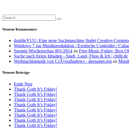
Neueste Kommentare
doubleYUU: Eine neue Suchmaschine findet Creative-Common
Windows 7 zur Musikproduktion / Exotische Controller / Cuba
Spontis Wochenschau #01/2014
zu
Free-Music-Friday: Best O
Suche nach freien Inhalten - Stadt, Land, Fluss & Ich | chillr.de
Weihnachtsmusik von CrÃ¼xshadows - deesaster.org
zu
Musik
Neueste Beiträge
Ende Neu
Thank Goth It’s Friday!
Thank Goth It’s Friday!
Thank Goth It’s Friday!
Thank Goth It’s Friday!
Thank Goth It’s Friday!
Thank Goth It’s Friday!
Thank Goth It’s Friday!
Thank Goth It’s Friday!