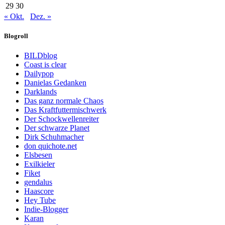
29
30
« Okt.
Dez. »
Blogroll
BILDblog
Coast is clear
Dailypop
Danielas Gedanken
Darklands
Das ganz normale Chaos
Das Kraftfuttermischwerk
Der Schockwellenreiter
Der schwarze Planet
Dirk Schuhmacher
don quichote.net
Elsbesen
Exilkieler
Fiket
gendalus
Haascore
Hey Tube
Indie-Blogger
Karan