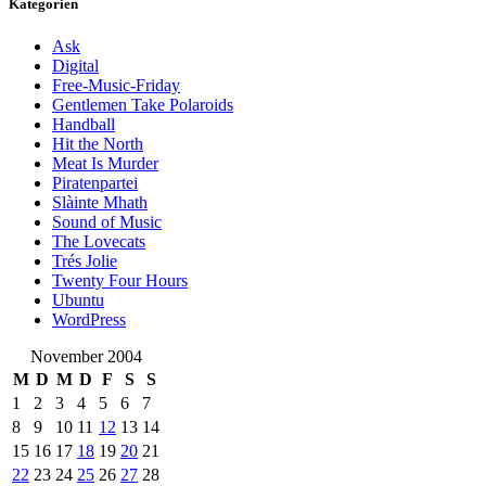
Kategorien
Ask
Digital
Free-Music-Friday
Gentlemen Take Polaroids
Handball
Hit the North
Meat Is Murder
Piratenpartei
Slàinte Mhath
Sound of Music
The Lovecats
Trés Jolie
Twenty Four Hours
Ubuntu
WordPress
November 2004
M
D
M
D
F
S
S
1
2
3
4
5
6
7
8
9
10
11
12
13
14
15
16
17
18
19
20
21
22
23
24
25
26
27
28