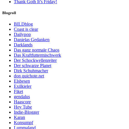
Thank Goth It’s Friday!
Blogroll
BILDblog
Coast is clear
Dailypop
Danielas Gedanken
Darklands
Das ganz normale Chaos
Das Kraftfuttermischwerk
Der Schockwellenreiter
Der schwarze Planet
Dirk Schuhmacher
don quichote.net
Elsbesen
Exilkieler
Fiket
gendalus
Haascore
Hey Tube
Indie-Blogger
Karan
Konsumpf
Lummaland