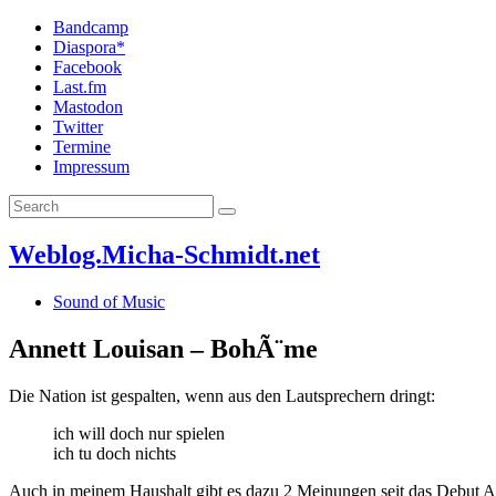
Bandcamp
Diaspora*
Facebook
Last.fm
Mastodon
Twitter
Termine
Impressum
Weblog.Micha-Schmidt.net
Sound of Music
Annett Louisan – BohÃ¨me
Die Nation ist gespalten, wenn aus den Lautsprechern dringt:
ich will doch nur spielen
ich tu doch nichts
Auch in meinem Haushalt gibt es dazu 2 Meinungen seit das Debut A