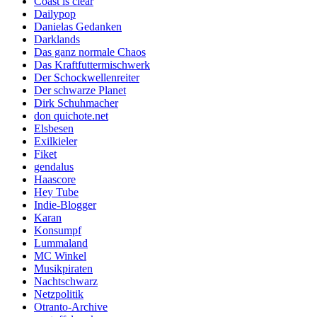
Coast is clear
Dailypop
Danielas Gedanken
Darklands
Das ganz normale Chaos
Das Kraftfuttermischwerk
Der Schockwellenreiter
Der schwarze Planet
Dirk Schuhmacher
don quichote.net
Elsbesen
Exilkieler
Fiket
gendalus
Haascore
Hey Tube
Indie-Blogger
Karan
Konsumpf
Lummaland
MC Winkel
Musikpiraten
Nachtschwarz
Netzpolitik
Otranto-Archive