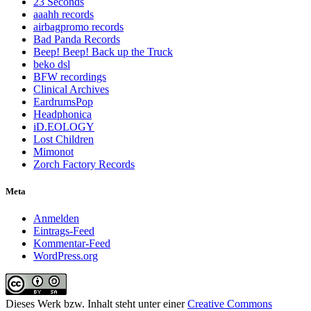
23 Seconds
aaahh records
airbagpromo records
Bad Panda Records
Beep! Beep! Back up the Truck
beko dsl
BFW recordings
Clinical Archives
EardrumsPop
Headphonica
iD.EOLOGY
Lost Children
Mimonot
Zorch Factory Records
Meta
Anmelden
Eintrags-Feed
Kommentar-Feed
WordPress.org
Dieses Werk bzw. Inhalt steht unter einer
Creative Commons