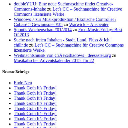
doubleYUU: Eine neue Suchmaschine findet Creative-
Commons-Inhalte
zu
Let’s CC – Suchmaschine für Creative
Commons lizensierte Werke
Windows 7 zur Musikproduktion / Exotische Controller /
Cubase 5 Gewinnspiel #35
zu
Warwick = Ausbeuter
Spontis Wochenschau #01/2014
zu
Free-Music-Friday: Best
Of 2013
Suche nach freien Inhalten - Stadt, Land, Fluss & Ich |
chillr.de
zu
Let’s CC – Suchmaschine für Creative Commons
lizensierte Werke
Weihnachtsmusik von CrÃ¼xshadows - deesaster.org
zu
Musikalischer Adventskalender 2015 Tür 22
Neueste Beiträge
Ende Neu
Thank Goth It’s Friday!
Thank Goth It’s Friday!
Thank Goth It’s Friday!
Thank Goth It’s Friday!
Thank Goth It’s Friday!
Thank Goth It’s Friday!
Thank Goth It’s Friday!
Thank Goth It’s Friday!