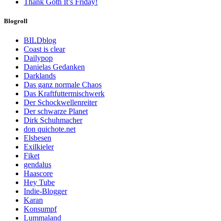
Thank Goth It’s Friday!
Blogroll
BILDblog
Coast is clear
Dailypop
Danielas Gedanken
Darklands
Das ganz normale Chaos
Das Kraftfuttermischwerk
Der Schockwellenreiter
Der schwarze Planet
Dirk Schuhmacher
don quichote.net
Elsbesen
Exilkieler
Fiket
gendalus
Haascore
Hey Tube
Indie-Blogger
Karan
Konsumpf
Lummaland