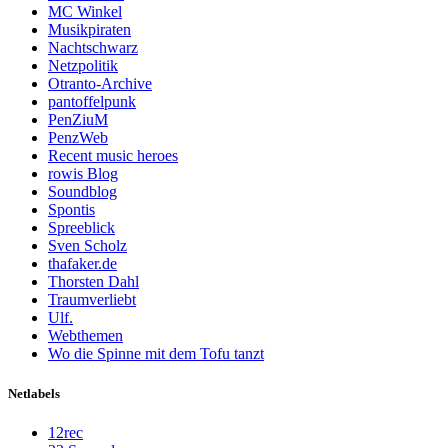
MC Winkel
Musikpiraten
Nachtschwarz
Netzpolitik
Otranto-Archive
pantoffelpunk
PenZiuM
PenzWeb
Recent music heroes
rowis Blog
Soundblog
Spontis
Spreeblick
Sven Scholz
thafaker.de
Thorsten Dahl
Traumverliebt
Ulf.
Webthemen
Wo die Spinne mit dem Tofu tanzt
Netlabels
12rec