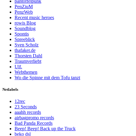
pantoffelpunk
PenZiuM
PenzWeb
Recent music heroes
rowis Blog
Soundblog
Spontis
Spreeblick
Sven Scholz
thafaker.de
Thorsten Dahl
Traumverliebt
Ulf.
Webthemen
Wo die Spinne mit dem Tofu tanzt
Netlabels
12rec
23 Seconds
aaahh records
airbagpromo records
Bad Panda Records
Beep! Beep! Back up the Truck
beko dsl