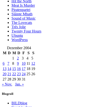
Hit the North
Meat Is Murder
Piratenpartei
Slàinte Mhath
Sound of Music
The Lovecats
Trés Jolie
Twenty Four Hours
Ubuntu
WordPress
Dezember 2004
M
D
M
D
F
S
S
1
2
3
4
5
6
7
8
9
10
11
12
13
14
15
16
17
18
19
20
21
22
23
24
25
26
27
28
29
30
31
« Nov.
Jan. »
Blogroll
BILDblog