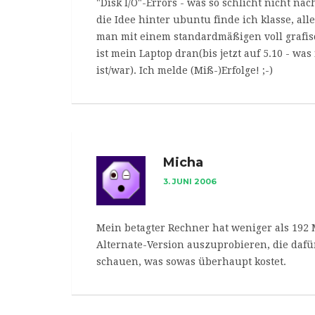
"Disk I/O"-Errors - was so schlicht nicht nac
die Idee hinter ubuntu finde ich klasse, all
man mit einem standardmäßigen voll grafisc
ist mein Laptop dran(bis jetzt auf 5.10 - wa
ist/war). Ich melde (Miß-)Erfolge! ;-)
Micha
3. JUNI 2006
Mein betagter Rechner hat weniger als 192 
Alternate-Version auszuprobieren, die dafü
schauen, was sowas überhaupt kostet.