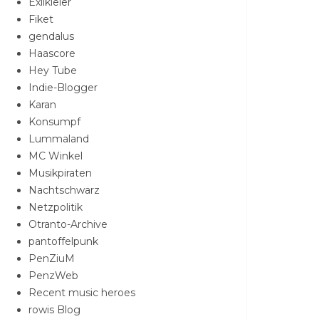
Exilkieler
Fiket
gendalus
Haascore
Hey Tube
Indie-Blogger
Karan
Konsumpf
Lummaland
MC Winkel
Musikpiraten
Nachtschwarz
Netzpolitik
Otranto-Archive
pantoffelpunk
PenZiuM
PenzWeb
Recent music heroes
rowis Blog