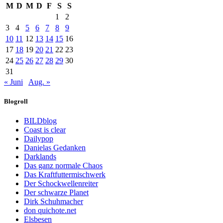
M
D
M
D
F
S
S
1
2
3
4
5
6
7
8
9
10
11
12
13
14
15
16
17
18
19
20
21
22
23
24
25
26
27
28
29
30
31
« Juni
Aug. »
Blogroll
BILDblog
Coast is clear
Dailypop
Danielas Gedanken
Darklands
Das ganz normale Chaos
Das Kraftfuttermischwerk
Der Schockwellenreiter
Der schwarze Planet
Dirk Schuhmacher
don quichote.net
Elsbesen