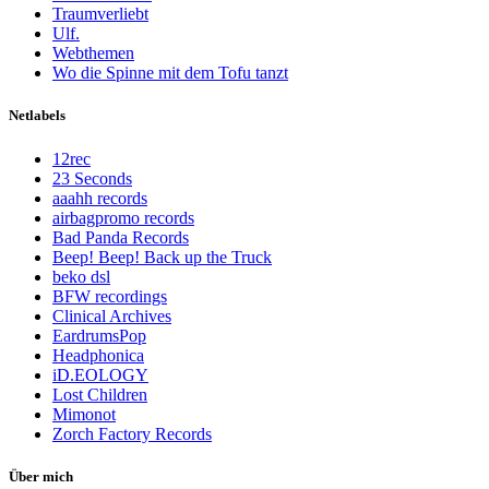
Traumverliebt
Ulf.
Webthemen
Wo die Spinne mit dem Tofu tanzt
Netlabels
12rec
23 Seconds
aaahh records
airbagpromo records
Bad Panda Records
Beep! Beep! Back up the Truck
beko dsl
BFW recordings
Clinical Archives
EardrumsPop
Headphonica
iD.EOLOGY
Lost Children
Mimonot
Zorch Factory Records
Über mich