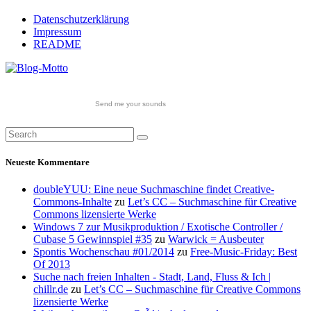
Datenschutzerklärung
Impressum
README
Send me your sounds
Neueste Kommentare
doubleYUU: Eine neue Suchmaschine findet Creative-
Commons-Inhalte
zu
Let’s CC – Suchmaschine für Creative
Commons lizensierte Werke
Windows 7 zur Musikproduktion / Exotische Controller /
Cubase 5 Gewinnspiel #35
zu
Warwick = Ausbeuter
Spontis Wochenschau #01/2014
zu
Free-Music-Friday: Best
Of 2013
Suche nach freien Inhalten - Stadt, Land, Fluss & Ich |
chillr.de
zu
Let’s CC – Suchmaschine für Creative Commons
lizensierte Werke