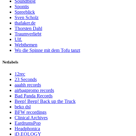
Soundblog
Spontis
Spreeblick
Sven Scholz
thafaker.de
Thorsten Dahl
Traumverliebt
Ulf.
Webthemen
Wo die Spinne mit dem Tofu tanzt
Netlabels
12rec
23 Seconds
aaahh records
airbagpromo records
Bad Panda Records
Beep! Beep! Back up the Truck
beko dsl
BFW recordings
Clinical Archives
EardrumsPop
Headphonica
iD.EOLOGY