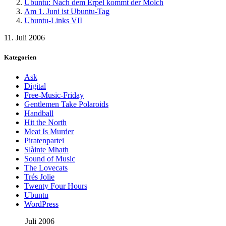
Ubuntu: Nach dem Erpel kommt der Molch
Am 1. Juni ist Ubuntu-Tag
Ubuntu-Links VII
11. Juli 2006
Kategorien
Ask
Digital
Free-Music-Friday
Gentlemen Take Polaroids
Handball
Hit the North
Meat Is Murder
Piratenpartei
Slàinte Mhath
Sound of Music
The Lovecats
Trés Jolie
Twenty Four Hours
Ubuntu
WordPress
Juli 2006