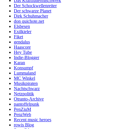
Das Kraftfuttermischwerk
Der Schockwellenreiter
Der schwarze Planet
Dirk Schuhmacher
don quichote.net
Elsbesen
Exilkieler
Fiket
gendalus
Haascore
Hey Tube
Indie-Blogger
Karan
Konsumpf
Lummaland
MC Winkel
Musikpiraten
Nachtschwarz
Netzpolitik
Otranto-Archive
pantoffelpunk
PenZiuM
PenzWeb
Recent music heroes
rowis Blog