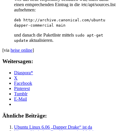
einen entsprechenden Eintrag in die /etc/apt/sources.list
aufnehmen:
deb http://archive.canonical.com/ubuntu
dapper-commercial main
und danach die Paketliste mittels
sudo apt-get
aktualisieren.
update
[via
heise online
]
Weitersagen:
Diaspora*
X
Facebook
Pinterest
Tumblr
E-Mail
Ähnliche Beiträge:
Ubuntu Linux 6.06 „Dapper Drake“ ist da