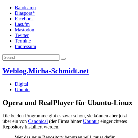
Bandcamp
Diaspora*
Facebook
Last.fm
Mastodon
Twitter
Termine
Impressum
Weblog.Micha-Schmidt.net
Digital
Ubuntu
Opera und RealPlayer für Ubuntu-Linux
Die beiden Programme gibt es zwar schon, sie können aber jetzt
über ein von
Canonical
(der Firma hinter
Ubuntu
) eingerichtetes
Repository installiert werden.
Wer das neue Repository benutzen will, muss dafür