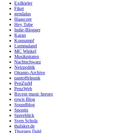
Exilkieler
Fiket
gendalus
Haascore
Hey Tube
Indie-Blogger
Karan
Konsumpf
Lummaland
MC Winkel
Musikpiraten
Nachtschwarz
Netzpolitik
Otranto-Archive
pantoffelpunk
PenZiuM
PenzWeb
Recent music heroes
rowis Blog
Soundblog
Spontis
Spreeblick
Sven Scholz
thafaker.de
Thorsten Dahl