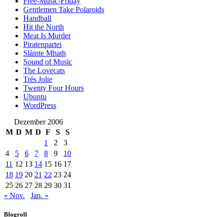
Free-Music-Friday
Gentlemen Take Polaroids
Handball
Hit the North
Meat Is Murder
Piratenpartei
Slàinte Mhath
Sound of Music
The Lovecats
Trés Jolie
Twenty Four Hours
Ubuntu
WordPress
Dezember 2006
M
D
M
D
F
S
S
1
2
3
4
5
6
7
8
9
10
11
12
13
14
15
16
17
18
19
20
21
22
23
24
25
26
27
28
29
30
31
« Nov.
Jan. »
Blogroll