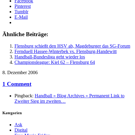
Facebook
Pinterest
Tumblr
E-Mail
Ähnliche Beiträge:
Flensburg schießt den HSV ab, Magdeburger das SG-Forum
Fernduell Hassee-Winterbek vs. Flensburg-Handewitt
Handball-Bundesliga geht wieder los
Championsleague: Kiel 62 – Flensburg 64
8. Dezember 2006
1 Comment
Pingback:
Handball » Blog Archives » Permanent Link to
Zweiter Sieg im zweiten…
Kategorien
Ask
Digital