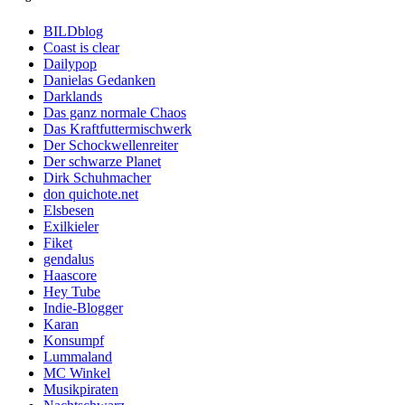
BILDblog
Coast is clear
Dailypop
Danielas Gedanken
Darklands
Das ganz normale Chaos
Das Kraftfuttermischwerk
Der Schockwellenreiter
Der schwarze Planet
Dirk Schuhmacher
don quichote.net
Elsbesen
Exilkieler
Fiket
gendalus
Haascore
Hey Tube
Indie-Blogger
Karan
Konsumpf
Lummaland
MC Winkel
Musikpiraten