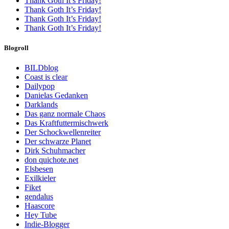
Thank Goth It’s Friday!
Thank Goth It’s Friday!
Thank Goth It’s Friday!
Thank Goth It’s Friday!
Blogroll
BILDblog
Coast is clear
Dailypop
Danielas Gedanken
Darklands
Das ganz normale Chaos
Das Kraftfuttermischwerk
Der Schockwellenreiter
Der schwarze Planet
Dirk Schuhmacher
don quichote.net
Elsbesen
Exilkieler
Fiket
gendalus
Haascore
Hey Tube
Indie-Blogger