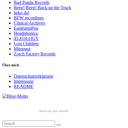
Bad Panda Records
Beep! Beep! Back up the Truck
beko dsl
BFW recordings
Clinical Archives
EardrumsPop
Headphonica
iD.EOLOGY
Lost Children
Mimonot
Zorch Factory Records
Über mich
Datenschutzerklärung
Impressum
README
Send me your sounds