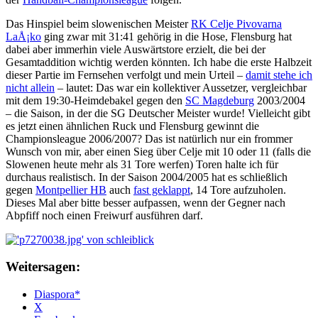
Das Hinspiel beim slowenischen Meister
RK Celje Pivovarna
LaÅ¡ko
ging zwar mit 31:41 gehörig in die Hose, Flensburg hat
dabei aber immerhin viele Auswärtstore erzielt, die bei der
Gesamtaddition wichtig werden könnten. Ich habe die erste Halbzeit
dieser Partie im Fernsehen verfolgt und mein Urteil –
damit stehe ich
nicht allein
– lautet: Das war ein kollektiver Aussetzer, vergleichbar
mit dem 19:30-Heimdebakel gegen den
SC Magdeburg
2003/2004
– die Saison, in der die SG Deutscher Meister wurde! Vielleicht gibt
es jetzt einen ähnlichen Ruck und Flensburg gewinnt die
Championsleague 2006/2007? Das ist natürlich nur ein frommer
Wunsch von mir, aber einen Sieg über Celje mit 10 oder 11 (falls die
Slowenen heute mehr als 31 Tore werfen) Toren halte ich für
durchaus realistisch. In der Saison 2004/2005 hat es schließlich
gegen
Montpellier HB
auch
fast geklappt
, 14 Tore aufzuholen.
Dieses Mal aber bitte besser aufpassen, wenn der Gegner nach
Abpfiff noch einen Freiwurf ausführen darf.
Weitersagen:
Diaspora*
X