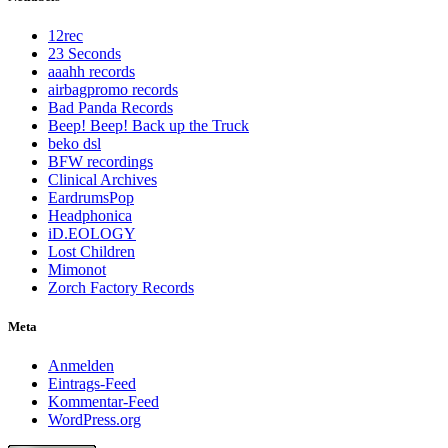
12rec
23 Seconds
aaahh records
airbagpromo records
Bad Panda Records
Beep! Beep! Back up the Truck
beko dsl
BFW recordings
Clinical Archives
EardrumsPop
Headphonica
iD.EOLOGY
Lost Children
Mimonot
Zorch Factory Records
Meta
Anmelden
Eintrags-Feed
Kommentar-Feed
WordPress.org