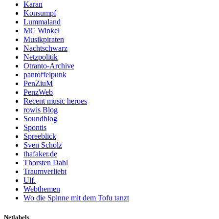
Karan
Konsumpf
Lummaland
MC Winkel
Musikpiraten
Nachtschwarz
Netzpolitik
Otranto-Archive
pantoffelpunk
PenZiuM
PenzWeb
Recent music heroes
rowis Blog
Soundblog
Spontis
Spreeblick
Sven Scholz
thafaker.de
Thorsten Dahl
Traumverliebt
Ulf.
Webthemen
Wo die Spinne mit dem Tofu tanzt
Netlabels