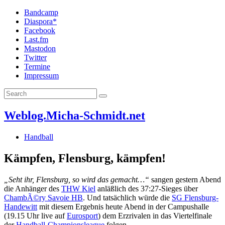
Bandcamp
Diaspora*
Facebook
Last.fm
Mastodon
Twitter
Termine
Impressum
Weblog.Micha-Schmidt.net
Handball
Kämpfen, Flensburg, kämpfen!
„Seht ihr, Flensburg, so wird das gemacht…“
sangen gestern Abend
die Anhänger des
THW Kiel
anläßlich des 37:27-Sieges über
ChambÃ©ry Savoie HB
. Und tatsächlich würde die
SG Flensburg-
Handewitt
mit diesem Ergebnis heute Abend in der Campushalle
(19.15 Uhr live auf
Eurosport
) dem Erzrivalen in das Viertelfinale
der
Handball-Championsleague
folgen.