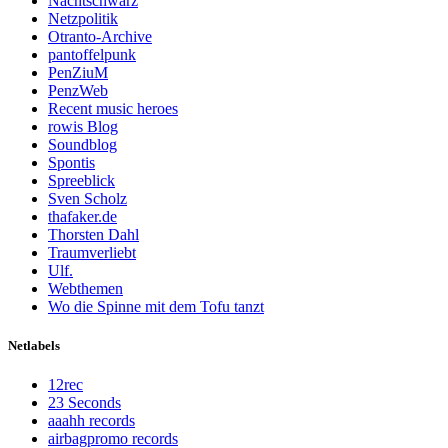
Nachtschwarz
Netzpolitik
Otranto-Archive
pantoffelpunk
PenZiuM
PenzWeb
Recent music heroes
rowis Blog
Soundblog
Spontis
Spreeblick
Sven Scholz
thafaker.de
Thorsten Dahl
Traumverliebt
Ulf.
Webthemen
Wo die Spinne mit dem Tofu tanzt
Netlabels
12rec
23 Seconds
aaahh records
airbagpromo records