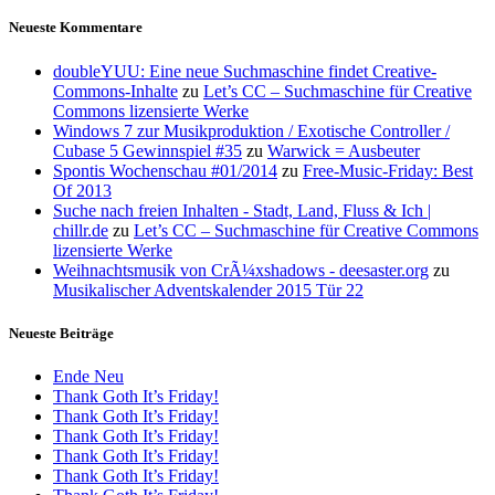
Neueste Kommentare
doubleYUU: Eine neue Suchmaschine findet Creative-
Commons-Inhalte
zu
Let’s CC – Suchmaschine für Creative
Commons lizensierte Werke
Windows 7 zur Musikproduktion / Exotische Controller /
Cubase 5 Gewinnspiel #35
zu
Warwick = Ausbeuter
Spontis Wochenschau #01/2014
zu
Free-Music-Friday: Best
Of 2013
Suche nach freien Inhalten - Stadt, Land, Fluss & Ich |
chillr.de
zu
Let’s CC – Suchmaschine für Creative Commons
lizensierte Werke
Weihnachtsmusik von CrÃ¼xshadows - deesaster.org
zu
Musikalischer Adventskalender 2015 Tür 22
Neueste Beiträge
Ende Neu
Thank Goth It’s Friday!
Thank Goth It’s Friday!
Thank Goth It’s Friday!
Thank Goth It’s Friday!
Thank Goth It’s Friday!