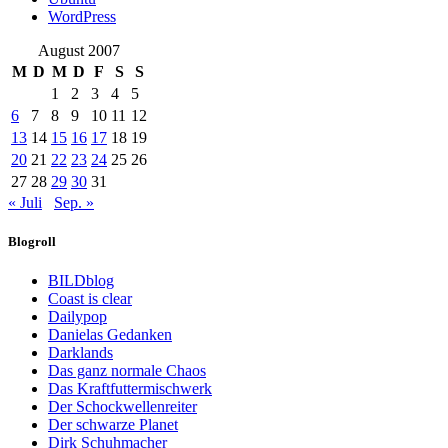
WordPress
August 2007
M
D
M
D
F
S
S
1
2
3
4
5
6
7
8
9
10
11
12
13
14
15
16
17
18
19
20
21
22
23
24
25
26
27
28
29
30
31
« Juli
Sep. »
Blogroll
BILDblog
Coast is clear
Dailypop
Danielas Gedanken
Darklands
Das ganz normale Chaos
Das Kraftfuttermischwerk
Der Schockwellenreiter
Der schwarze Planet
Dirk Schuhmacher