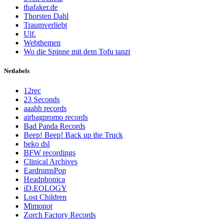
thafaker.de
Thorsten Dahl
Traumverliebt
Ulf.
Webthemen
Wo die Spinne mit dem Tofu tanzt
Netlabels
12rec
23 Seconds
aaahh records
airbagpromo records
Bad Panda Records
Beep! Beep! Back up the Truck
beko dsl
BFW recordings
Clinical Archives
EardrumsPop
Headphonica
iD.EOLOGY
Lost Children
Mimonot
Zorch Factory Records