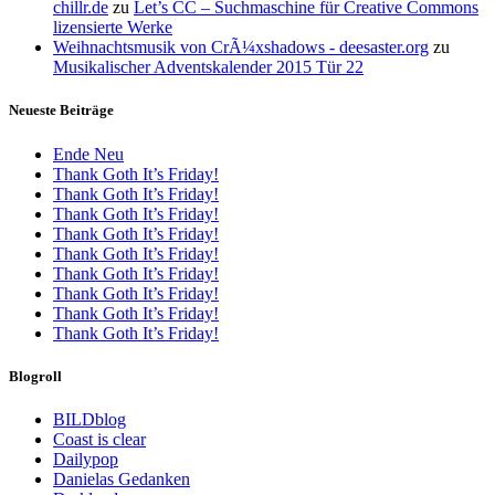
chillr.de
zu
Let’s CC – Suchmaschine für Creative Commons
lizensierte Werke
Weihnachtsmusik von CrÃ¼xshadows - deesaster.org
zu
Musikalischer Adventskalender 2015 Tür 22
Neueste Beiträge
Ende Neu
Thank Goth It’s Friday!
Thank Goth It’s Friday!
Thank Goth It’s Friday!
Thank Goth It’s Friday!
Thank Goth It’s Friday!
Thank Goth It’s Friday!
Thank Goth It’s Friday!
Thank Goth It’s Friday!
Thank Goth It’s Friday!
Blogroll
BILDblog
Coast is clear
Dailypop
Danielas Gedanken