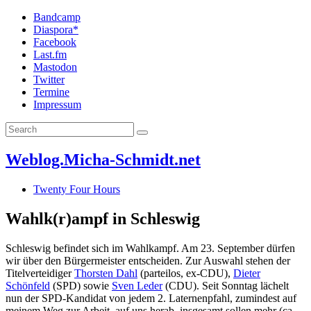
Bandcamp
Diaspora*
Facebook
Last.fm
Mastodon
Twitter
Termine
Impressum
Weblog.Micha-Schmidt.net
Twenty Four Hours
Wahlk(r)ampf in Schleswig
Schleswig befindet sich im Wahlkampf. Am 23. September dürfen
wir über den Bürgermeister entscheiden. Zur Auswahl stehen der
Titelverteidiger
Thorsten Dahl
(parteilos, ex-CDU),
Dieter
Schönfeld
(SPD) sowie
Sven Leder
(CDU). Seit Sonntag lächelt
nun der SPD-Kandidat von jedem 2. Laternenpfahl, zumindest auf
meinem Weg zur Arbeit, auf uns herab, insgesamt sollen mehr (ca.