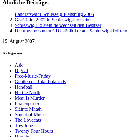
Ähnliche Beiträge:
Landratswahl Schleswig-Flensburg 2006
G8-Gipfel 2007 in Schleswig-Holstein?
Schleswig-Holstein.de wechselt den Besitzer
Die ungehorsamen CDU-Politiker aus Schleswig-Holstein
15. August 2007
Kategorien
Ask
Digital
Free-Music-Friday
Gentlemen Take Polaroids
Handball
Hit the North
Meat Is Murder
Piratenpartei
Slàinte Mhath
Sound of Music
The Lovecats
Trés Jolie
Twenty Four Hours
Ubuntu