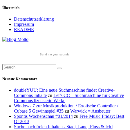
Über mich
Datenschutzerklärung
Impressum
README
Send me your sounds
Neueste Kommentare
doubleYUU: Eine neue Suchmaschine findet Creative-
Commons-Inhalte
zu
Let’s CC – Suchmaschine für Creative
Commons lizensierte Werke
Windows 7 zur Musikproduktion / Exotische Controller /
Cubase 5 Gewinnspiel #35
zu
Warwick = Ausbeuter
Spontis Wochenschau #01/2014
zu
Free-Music-Friday: Best
Of 2013
Suche nach freien Inhalten - Stadt, Land, Fluss & Ich |