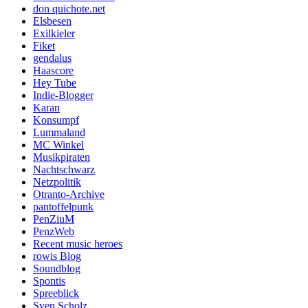
don quichote.net
Elsbesen
Exilkieler
Fiket
gendalus
Haascore
Hey Tube
Indie-Blogger
Karan
Konsumpf
Lummaland
MC Winkel
Musikpiraten
Nachtschwarz
Netzpolitik
Otranto-Archive
pantoffelpunk
PenZiuM
PenzWeb
Recent music heroes
rowis Blog
Soundblog
Spontis
Spreeblick
Sven Scholz