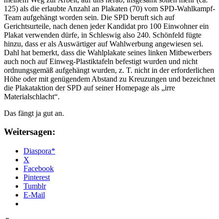
125) als die erlaubte Anzahl an Plakaten (70) vom SPD-Wahlkampf-
Team aufgehängt worden sein. Die SPD beruft sich auf
Gerichtsurteile, nach denen jeder Kandidat pro 100 Einwohner ein
Plakat verwenden dürfe, in Schleswig also 240. Schönfeld fügte
hinzu, dass er als Auswärtiger auf Wahlwerbung angewiesen sei.
Dahl hat bemerkt, dass die Wahlplakate seines linken Mitbewerbers
auch noch auf Einweg-Plastiktafeln befestigt wurden und nicht
ordnungsgemäß aufgehängt wurden, z. T. nicht in der erforderlichen
Höhe oder mit genügendem Abstand zu Kreuzungen und bezeichnet
die Plakataktion der SPD auf seiner Homepage als „irre
Materialschlacht“.
Das fängt ja gut an.
Weitersagen:
Diaspora*
X
Facebook
Pinterest
Tumblr
E-Mail