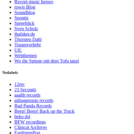
Recent music heroes
rowis Blog
Soundblog
Spontis
Spreeblick
Sven Scholz
thafaker.de
Thorsten Dahl
Traumverliebt
Ulf.
Webthemen
Wo die Spinne mit dem Tofu tanzt
Netlabels
12rec
23 Seconds
aaahh records
airbagpromo records
Bad Panda Records
Beep! Beep! Back up the Truck
beko dsl
BFW recordings
Clinical Archives
EardrumsPop