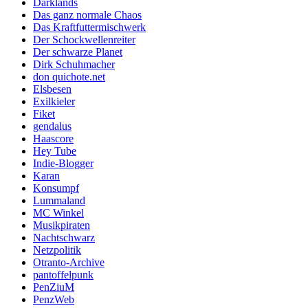
Darklands
Das ganz normale Chaos
Das Kraftfuttermischwerk
Der Schockwellenreiter
Der schwarze Planet
Dirk Schuhmacher
don quichote.net
Elsbesen
Exilkieler
Fiket
gendalus
Haascore
Hey Tube
Indie-Blogger
Karan
Konsumpf
Lummaland
MC Winkel
Musikpiraten
Nachtschwarz
Netzpolitik
Otranto-Archive
pantoffelpunk
PenZiuM
PenzWeb