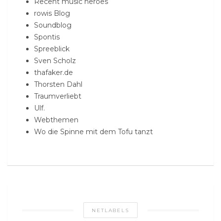
Recent music heroes
rowis Blog
Soundblog
Spontis
Spreeblick
Sven Scholz
thafaker.de
Thorsten Dahl
Traumverliebt
Ulf.
Webthemen
Wo die Spinne mit dem Tofu tanzt
NETLABELS