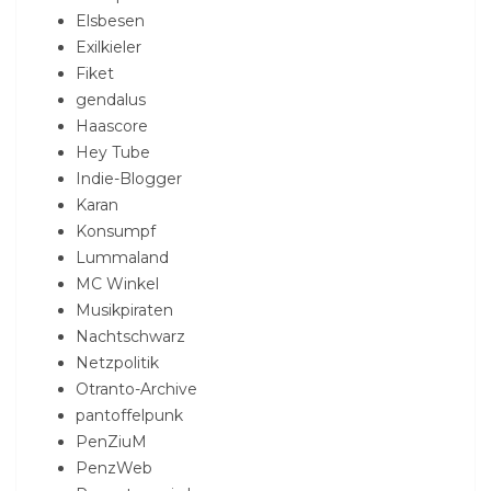
Elsbesen
Exilkieler
Fiket
gendalus
Haascore
Hey Tube
Indie-Blogger
Karan
Konsumpf
Lummaland
MC Winkel
Musikpiraten
Nachtschwarz
Netzpolitik
Otranto-Archive
pantoffelpunk
PenZiuM
PenzWeb