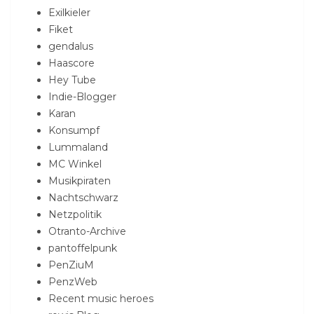
Exilkieler
Fiket
gendalus
Haascore
Hey Tube
Indie-Blogger
Karan
Konsumpf
Lummaland
MC Winkel
Musikpiraten
Nachtschwarz
Netzpolitik
Otranto-Archive
pantoffelpunk
PenZiuM
PenzWeb
Recent music heroes