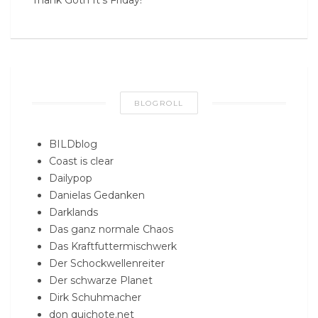
Thank Goth It’s Friday!
BLOGROLL
BILDblog
Coast is clear
Dailypop
Danielas Gedanken
Darklands
Das ganz normale Chaos
Das Kraftfuttermischwerk
Der Schockwellenreiter
Der schwarze Planet
Dirk Schuhmacher
don quichote.net