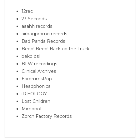
12rec
23 Seconds
aaahh records
airbagpromo records
Bad Panda Records
Beep! Beep! Back up the Truck
beko dsl
BFW recordings
Clinical Archives
EardrumsPop
Headphonica
iD.EOLOGY
Lost Children
Mimonot
Zorch Factory Records