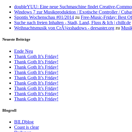
doubleYUU: Eine neue Suchmaschine findet Creative-Common
Windows 7 zur Musikproduktion / Exotische Controller / Cuba
Spontis Wochenschau #01/2014
zu
Free-Music-Friday: Best O
Suche nach freien Inhalten - Stadt, Land, Fluss & Ich | chillr.de
Weihnachtsmusik von CrÃ¼xshadows - deesaster.org
zu
Musik
Neueste Beiträge
Ende Neu
Thank Goth It’s Friday!
Thank Goth It’s Friday!
Thank Goth It’s Friday!
Thank Goth It’s Friday!
Thank Goth It’s Friday!
Thank Goth It’s Friday!
Thank Goth It’s Friday!
Thank Goth It’s Friday!
Thank Goth It’s Friday!
Blogroll
BILDblog
Coast is clear