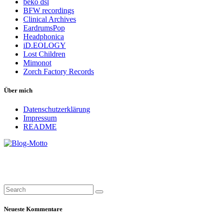
beko dsl
BFW recordings
Clinical Archives
EardrumsPop
Headphonica
iD.EOLOGY
Lost Children
Mimonot
Zorch Factory Records
Über mich
Datenschutzerklärung
Impressum
README
Neueste Kommentare