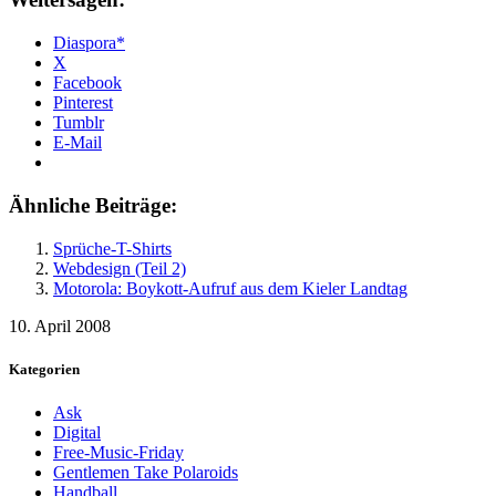
Diaspora*
X
Facebook
Pinterest
Tumblr
E-Mail
Ähnliche Beiträge:
Sprüche-T-Shirts
Webdesign (Teil 2)
Motorola: Boykott-Aufruf aus dem Kieler Landtag
10. April 2008
Kategorien
Ask
Digital
Free-Music-Friday
Gentlemen Take Polaroids
Handball