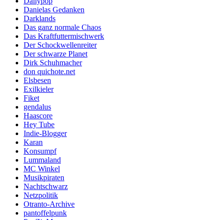
Dailypop
Danielas Gedanken
Darklands
Das ganz normale Chaos
Das Kraftfuttermischwerk
Der Schockwellenreiter
Der schwarze Planet
Dirk Schuhmacher
don quichote.net
Elsbesen
Exilkieler
Fiket
gendalus
Haascore
Hey Tube
Indie-Blogger
Karan
Konsumpf
Lummaland
MC Winkel
Musikpiraten
Nachtschwarz
Netzpolitik
Otranto-Archive
pantoffelpunk