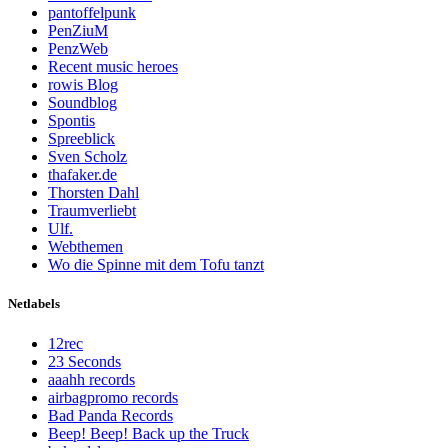
pantoffelpunk
PenZiuM
PenzWeb
Recent music heroes
rowis Blog
Soundblog
Spontis
Spreeblick
Sven Scholz
thafaker.de
Thorsten Dahl
Traumverliebt
Ulf.
Webthemen
Wo die Spinne mit dem Tofu tanzt
Netlabels
12rec
23 Seconds
aaahh records
airbagpromo records
Bad Panda Records
Beep! Beep! Back up the Truck