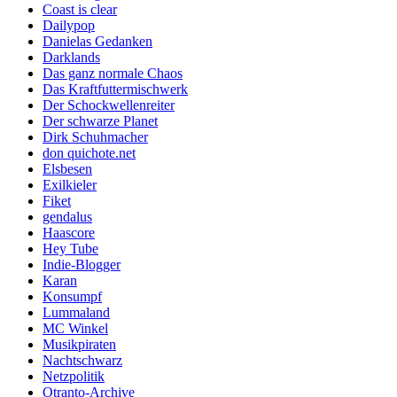
Coast is clear
Dailypop
Danielas Gedanken
Darklands
Das ganz normale Chaos
Das Kraftfuttermischwerk
Der Schockwellenreiter
Der schwarze Planet
Dirk Schuhmacher
don quichote.net
Elsbesen
Exilkieler
Fiket
gendalus
Haascore
Hey Tube
Indie-Blogger
Karan
Konsumpf
Lummaland
MC Winkel
Musikpiraten
Nachtschwarz
Netzpolitik
Otranto-Archive