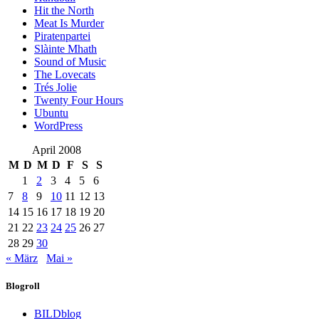
Hit the North
Meat Is Murder
Piratenpartei
Slàinte Mhath
Sound of Music
The Lovecats
Trés Jolie
Twenty Four Hours
Ubuntu
WordPress
April 2008
M
D
M
D
F
S
S
1
2
3
4
5
6
7
8
9
10
11
12
13
14
15
16
17
18
19
20
21
22
23
24
25
26
27
28
29
30
« März
Mai »
Blogroll
BILDblog