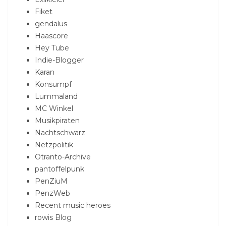
Fiket
gendalus
Haascore
Hey Tube
Indie-Blogger
Karan
Konsumpf
Lummaland
MC Winkel
Musikpiraten
Nachtschwarz
Netzpolitik
Otranto-Archive
pantoffelpunk
PenZiuM
PenzWeb
Recent music heroes
rowis Blog