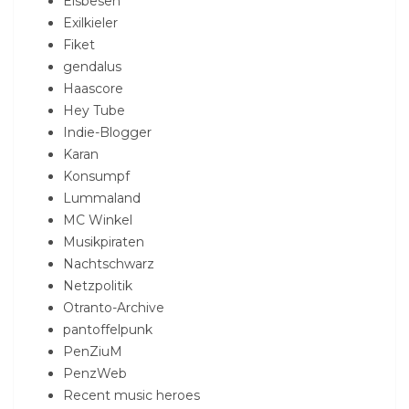
Elsbesen
Exilkieler
Fiket
gendalus
Haascore
Hey Tube
Indie-Blogger
Karan
Konsumpf
Lummaland
MC Winkel
Musikpiraten
Nachtschwarz
Netzpolitik
Otranto-Archive
pantoffelpunk
PenZiuM
PenzWeb
Recent music heroes