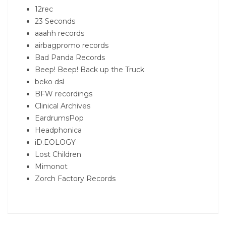
12rec
23 Seconds
aaahh records
airbagpromo records
Bad Panda Records
Beep! Beep! Back up the Truck
beko dsl
BFW recordings
Clinical Archives
EardrumsPop
Headphonica
iD.EOLOGY
Lost Children
Mimonot
Zorch Factory Records