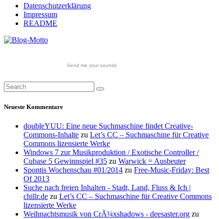
Datenschutzerklärung
Impressum
README
Send me your sounds
Neueste Kommentare
doubleYUU: Eine neue Suchmaschine findet Creative-
Commons-Inhalte
zu
Let’s CC – Suchmaschine für Creative
Commons lizensierte Werke
Windows 7 zur Musikproduktion / Exotische Controller /
Cubase 5 Gewinnspiel #35
zu
Warwick = Ausbeuter
Spontis Wochenschau #01/2014
zu
Free-Music-Friday: Best
Of 2013
Suche nach freien Inhalten - Stadt, Land, Fluss & Ich |
chillr.de
zu
Let’s CC – Suchmaschine für Creative Commons
lizensierte Werke
Weihnachtsmusik von CrÃ¼xshadows - deesaster.org
zu