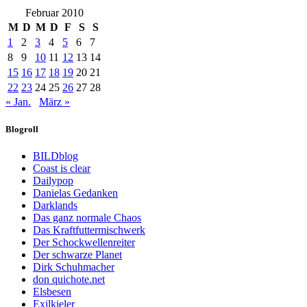
Februar 2010
M
D
M
D
F
S
S
1
2
3
4
5
6
7
8
9
10
11
12
13
14
15
16
17
18
19
20
21
22
23
24
25
26
27
28
« Jan.
März »
Blogroll
BILDblog
Coast is clear
Dailypop
Danielas Gedanken
Darklands
Das ganz normale Chaos
Das Kraftfuttermischwerk
Der Schockwellenreiter
Der schwarze Planet
Dirk Schuhmacher
don quichote.net
Elsbesen
Exilkieler