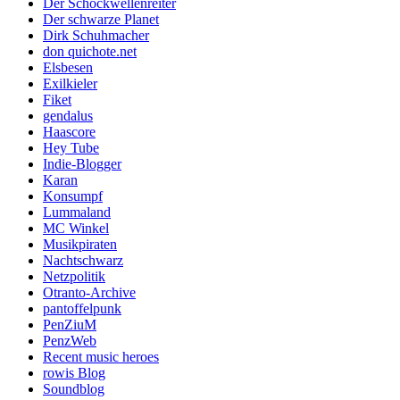
Der Schockwellenreiter
Der schwarze Planet
Dirk Schuhmacher
don quichote.net
Elsbesen
Exilkieler
Fiket
gendalus
Haascore
Hey Tube
Indie-Blogger
Karan
Konsumpf
Lummaland
MC Winkel
Musikpiraten
Nachtschwarz
Netzpolitik
Otranto-Archive
pantoffelpunk
PenZiuM
PenzWeb
Recent music heroes
rowis Blog
Soundblog