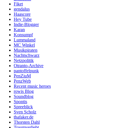
Fiket
gendalus
Haascore
Hey Tube
Indie-Blogger
Karan
Konsumpf
Lummaland
MC Winkel
Musikpiraten
Nachtschwarz
Netzpolitik
Otranto-Archive
pantoffelpunk
PenZiuM
PenzWeb
Recent music heroes
rowis Blog
Soundblog
Spontis
Spreeblick
Sven Scholz
thafaker.de
Thorsten Dahl
Traumverliebt