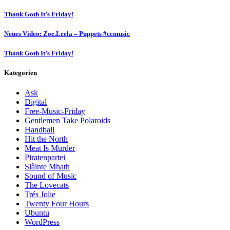
Thank Goth It’s Friday!
Neues Video: Zoe.Leela – Puppets #ccmusic
Thank Goth It’s Friday!
Kategorien
Ask
Digital
Free-Music-Friday
Gentlemen Take Polaroids
Handball
Hit the North
Meat Is Murder
Piratenpartei
Slàinte Mhath
Sound of Music
The Lovecats
Trés Jolie
Twenty Four Hours
Ubuntu
WordPress