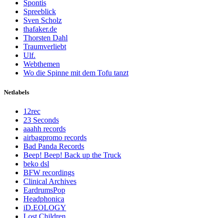
Spontis
Spreeblick
Sven Scholz
thafaker.de
Thorsten Dahl
Traumverliebt
Ulf.
Webthemen
Wo die Spinne mit dem Tofu tanzt
Netlabels
12rec
23 Seconds
aaahh records
airbagpromo records
Bad Panda Records
Beep! Beep! Back up the Truck
beko dsl
BFW recordings
Clinical Archives
EardrumsPop
Headphonica
iD.EOLOGY
Lost Children