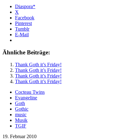
Diaspora*
X
Facebook
Pinterest
Tumblr
E-Mail
Ähnliche Beiträge:
Thank Goth it’s Friday!
Thank Goth it’s Friday!
Thank Goth it’s Friday!
Thank Goth it’s Friday!
Cocteau Twins
Evangeline
Goth
Gothic
music
Musik
TGIF
19. Februar 2010