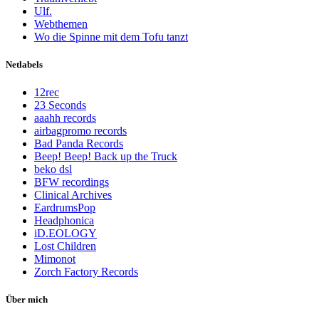
Ulf.
Webthemen
Wo die Spinne mit dem Tofu tanzt
Netlabels
12rec
23 Seconds
aaahh records
airbagpromo records
Bad Panda Records
Beep! Beep! Back up the Truck
beko dsl
BFW recordings
Clinical Archives
EardrumsPop
Headphonica
iD.EOLOGY
Lost Children
Mimonot
Zorch Factory Records
Über mich