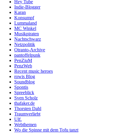
Hey Tube
Indie-Blogger
Karan
Konsumpf
Lummaland
MC Winkel
Musikpiraten
Nachtschwarz
Netzpolitik
Otranto-Archive
pantoffelpunk
PenZiuM
PenzWeb
Recent music heroes
rowis Blog
Soundblog
Spontis
Spreeblick
Sven Scholz
thafaker.de
Thorsten Dahl
Traumverliebt
Ulf.
Webthemen
Wo die Spinne mit dem Tofu tanzt