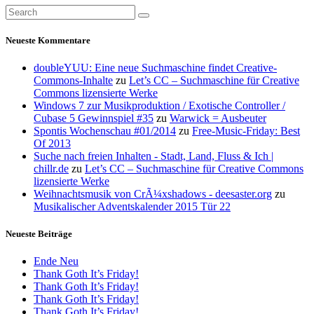
Neueste Kommentare
doubleYUU: Eine neue Suchmaschine findet Creative-
Commons-Inhalte
zu
Let’s CC – Suchmaschine für Creative
Commons lizensierte Werke
Windows 7 zur Musikproduktion / Exotische Controller /
Cubase 5 Gewinnspiel #35
zu
Warwick = Ausbeuter
Spontis Wochenschau #01/2014
zu
Free-Music-Friday: Best
Of 2013
Suche nach freien Inhalten - Stadt, Land, Fluss & Ich |
chillr.de
zu
Let’s CC – Suchmaschine für Creative Commons
lizensierte Werke
Weihnachtsmusik von CrÃ¼xshadows - deesaster.org
zu
Musikalischer Adventskalender 2015 Tür 22
Neueste Beiträge
Ende Neu
Thank Goth It’s Friday!
Thank Goth It’s Friday!
Thank Goth It’s Friday!
Thank Goth It’s Friday!