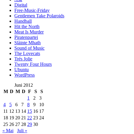
Digital
Free-Music-Friday
Gentlemen Take Polaroids
Handball
Hit the North
Meat Is Murder
Piratenpartei
Slàinte Mhath
Sound of Music
The Lovecats
Trés Jolie
Twenty Four Hours
Ubuntu
WordPress
Juni 2012
M
D
M
D
F
S
S
1
2
3
4
5
6
7
8
9
10
11
12
13
14
15
16
17
18
19
20
21
22
23
24
25
26
27
28
29
30
« Mai
Juli »