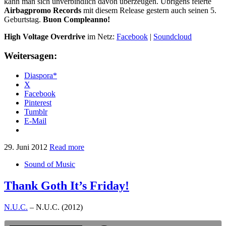
kann man sich unverbindlich davon überzeugen. Übrigens feierte
Airbagpromo Records
mit diesem Release gestern auch seinen 5.
Geburtstag.
Buon Compleanno!
High Voltage Overdrive
im Netz:
Facebook
|
Soundcloud
Weitersagen:
Diaspora*
X
Facebook
Pinterest
Tumblr
E-Mail
29. Juni 2012
Read more
Sound of Music
Thank Goth It’s Friday!
N.U.C.
– N.U.C. (2012)