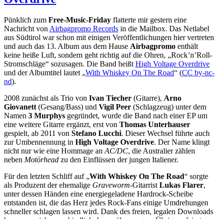
Pünklich zum
Free-Music-Friday
flatterte mir gestern eine
Nachricht von
Airbagpromo Records
in die Mailbox. Das Netlabel
aus Südtirol war schon mit einigen Veröffentlichungen hier vertreten
und auch das 13. Album aus dem Hause
Airbagpromo
enthält
keine heiße Luft, sondern geht richtig auf die Ohren, „Rock’n’Roll-
Stromschläge“ sozusagen. Die Band heißt
High Voltage Overdrive
und der Albumtitel lautet „
With Whiskey On The Road
“ (
CC by-nc-
nd
).
2008 zunächst als Trio von
Ivan Tiecher
(Gitarre),
Arno
Giovanett
(Gesang/Bass) und
Vigil Peer
(Schlagzeug) unter dem
Namen
3 Murphys
gegründet, wurde die Band nach einer EP um
eine weitere Gitarre ergänzt, erst von
Thomas Unterhauser
gespielt, ab 2011 von
Stefano Lucchi
. Dieser Wechsel führte auch
zur Umbennennung in
High Voltage Overdrive
. Der Name klingt
nicht nur wie eine Hommage an
AC/DC
, die Australier zählen
neben
Motörhead
zu den Einflüssen der jungen Italiener.
Für den letzten Schliff auf „
With Whiskey On The Road
“ sorgte
als Produzent der ehemalige
Graveworm
-Gitarrist
Lukas Flarer
,
unter dessen Händen eine energiegeladene Hardrock-Scheibe
entstanden ist, die das Herz jedes Rock-Fans einige Umdrehungen
schneller schlagen lassen wird. Dank des freien, legalen Downloads