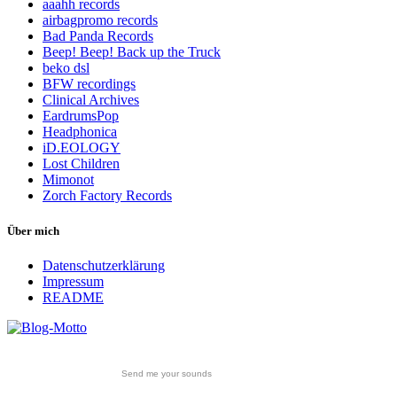
aaahh records
airbagpromo records
Bad Panda Records
Beep! Beep! Back up the Truck
beko dsl
BFW recordings
Clinical Archives
EardrumsPop
Headphonica
iD.EOLOGY
Lost Children
Mimonot
Zorch Factory Records
Über mich
Datenschutzerklärung
Impressum
README
Send me your sounds