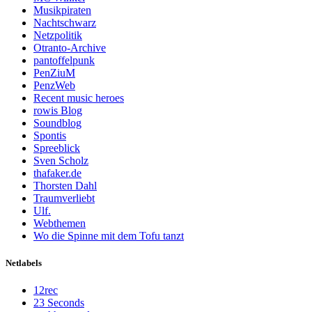
Musikpiraten
Nachtschwarz
Netzpolitik
Otranto-Archive
pantoffelpunk
PenZiuM
PenzWeb
Recent music heroes
rowis Blog
Soundblog
Spontis
Spreeblick
Sven Scholz
thafaker.de
Thorsten Dahl
Traumverliebt
Ulf.
Webthemen
Wo die Spinne mit dem Tofu tanzt
Netlabels
12rec
23 Seconds