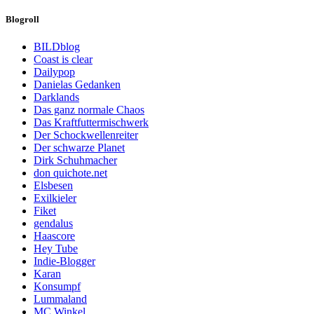
Blogroll
BILDblog
Coast is clear
Dailypop
Danielas Gedanken
Darklands
Das ganz normale Chaos
Das Kraftfuttermischwerk
Der Schockwellenreiter
Der schwarze Planet
Dirk Schuhmacher
don quichote.net
Elsbesen
Exilkieler
Fiket
gendalus
Haascore
Hey Tube
Indie-Blogger
Karan
Konsumpf
Lummaland
MC Winkel