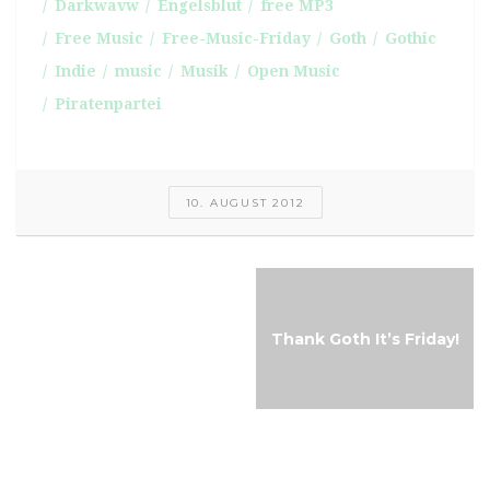
Darkwavw
Engelsblut
free MP3
Free Music
Free-Music-Friday
Goth
Gothic
Indie
music
Musik
Open Music
Piratenpartei
10. AUGUST 2012
Free-Music-Friday:
Thank Goth It’s Friday!
Worlich