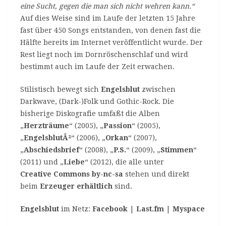
eine Sucht, gegen die man sich nicht wehren kann.“
Auf dies Weise sind im Laufe der letzten 15 Jahre
fast über 450 Songs entstanden, von denen fast die
Hälfte bereits im Internet veröffentlicht wurde. Der
Rest liegt noch im Dornröschenschlaf und wird
bestimmt auch im Laufe der Zeit erwachen.
Stilistisch bewegt sich
Engelsblut
zwischen
Darkwave, (Dark-)Folk und Gothic-Rock. Die
bisherige Diskografie umfaßt die Alben
„
Herzträume
“ (2005), „
Passion
“ (2005),
„
EngelsblutÂ²
“ (2006), „
Orkan
“ (2007),
„
Abschiedsbrief
“ (2008), „
P.S.
“ (2009), „
Stimmen
“
(2011) und „
Liebe
“ (2012), die alle unter
Creative Commons by-nc-sa
stehen und direkt
beim
Erzeuger erhältlich
sind.
Engelsblut
im Netz:
Facebook
|
Last.fm
|
Myspace