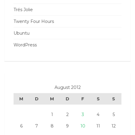
Trés Jolie
Twenty Four Hours
Ubuntu
WordPress
August 2012
M
D
M
D
F
S
S
1
2
3
4
5
6
7
8
9
10
11
12