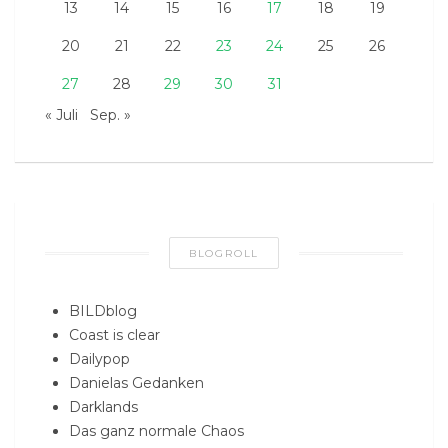
13
14
15
16
17
18
19
20
21
22
23
24
25
26
27
28
29
30
31
« Juli
Sep. »
BLOGROLL
BILDblog
Coast is clear
Dailypop
Danielas Gedanken
Darklands
Das ganz normale Chaos