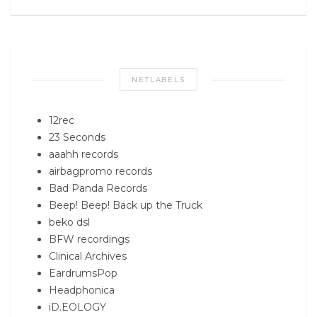
NETLABELS
12rec
23 Seconds
aaahh records
airbagpromo records
Bad Panda Records
Beep! Beep! Back up the Truck
beko dsl
BFW recordings
Clinical Archives
EardrumsPop
Headphonica
iD.EOLOGY