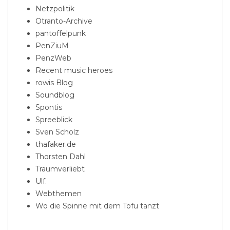
Netzpolitik
Otranto-Archive
pantoffelpunk
PenZiuM
PenzWeb
Recent music heroes
rowis Blog
Soundblog
Spontis
Spreeblick
Sven Scholz
thafaker.de
Thorsten Dahl
Traumverliebt
Ulf.
Webthemen
Wo die Spinne mit dem Tofu tanzt