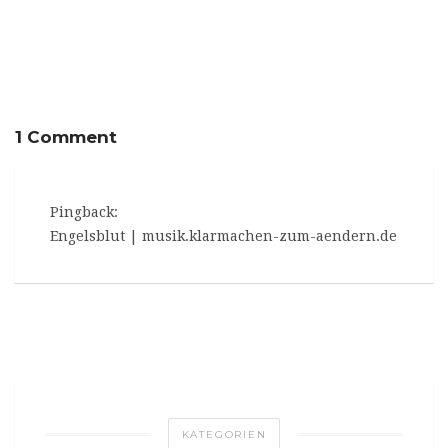
Free-Music-Friday:
Voyvoda
1 Comment
Pingback:
Engelsblut | musik.klarmachen-zum-aendern.de
KATEGORIEN