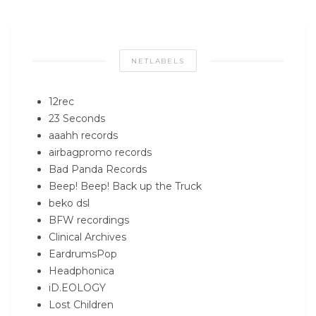
NETLABELS
12rec
23 Seconds
aaahh records
airbagpromo records
Bad Panda Records
Beep! Beep! Back up the Truck
beko dsl
BFW recordings
Clinical Archives
EardrumsPop
Headphonica
iD.EOLOGY
Lost Children