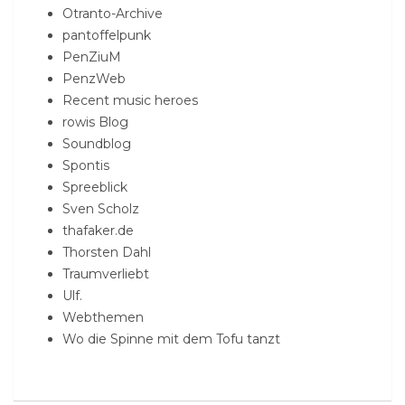
Otranto-Archive
pantoffelpunk
PenZiuM
PenzWeb
Recent music heroes
rowis Blog
Soundblog
Spontis
Spreeblick
Sven Scholz
thafaker.de
Thorsten Dahl
Traumverliebt
Ulf.
Webthemen
Wo die Spinne mit dem Tofu tanzt