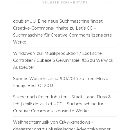
NEUESTE KOMMENTARE
doubleYUU: Eine neue Suchmaschine findet
Creative-Commons-Inhalte
zu
Let’s CC –
Suchmaschine für Creative Commons lizensierte
Werke
Windows 7 zur Musikproduktion / Exotische
Controller / Cubase 5 Gewinnspiel #35
zu
Warwick =
Ausbeuter
Spontis Wochenschau #01/2014
zu
Free-Music-
Friday: Best Of 2013
Suche nach freien Inhalten - Stadt, Land, Fluss &
Ich | chillr.de
zu
Let’s CC – Suchmaschine für
Creative Commons lizensierte Werke
Weihnachtsmusik von CrÃ¼xshadows -
deesaster.org
zu
Musikalischer Adventskalender