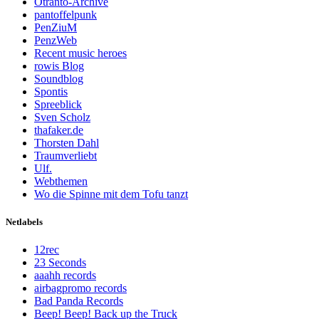
Otranto-Archive
pantoffelpunk
PenZiuM
PenzWeb
Recent music heroes
rowis Blog
Soundblog
Spontis
Spreeblick
Sven Scholz
thafaker.de
Thorsten Dahl
Traumverliebt
Ulf.
Webthemen
Wo die Spinne mit dem Tofu tanzt
Netlabels
12rec
23 Seconds
aaahh records
airbagpromo records
Bad Panda Records
Beep! Beep! Back up the Truck