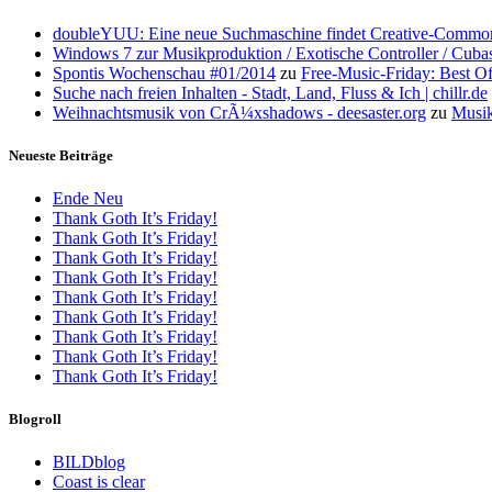
doubleYUU: Eine neue Suchmaschine findet Creative-Common
Windows 7 zur Musikproduktion / Exotische Controller / Cuba
Spontis Wochenschau #01/2014
zu
Free-Music-Friday: Best O
Suche nach freien Inhalten - Stadt, Land, Fluss & Ich | chillr.de
Weihnachtsmusik von CrÃ¼xshadows - deesaster.org
zu
Musik
Neueste Beiträge
Ende Neu
Thank Goth It’s Friday!
Thank Goth It’s Friday!
Thank Goth It’s Friday!
Thank Goth It’s Friday!
Thank Goth It’s Friday!
Thank Goth It’s Friday!
Thank Goth It’s Friday!
Thank Goth It’s Friday!
Thank Goth It’s Friday!
Blogroll
BILDblog
Coast is clear