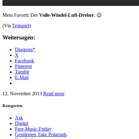
Mein Favorit: Der
Volle-Windel-Luft-Dreher
. 😉
(Via
Testspiel
)
Weitersagen:
Diaspora*
X
Facebook
Pinterest
Tumblr
E-Mail
12. November 2013
Read more
Kategorien
Ask
Digital
Free-Music-Friday
Gentlemen Take Polaroids