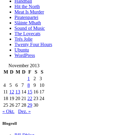
Handball
Hit the North
Meat Is Murder
Piratenpartei
Slàinte Mhath
Sound of Music
The Lovecats
Trés Jolie
Twenty Four Hours
Ubuntu
WordPress
November 2013
M
D
M
D
F
S
S
1
2
3
4
5
6
7
8
9
10
11
12
13
14
15
16
17
18
19
20
21
22
23
24
25
26
27
28
29
30
« Okt.
Dez. »
Blogroll