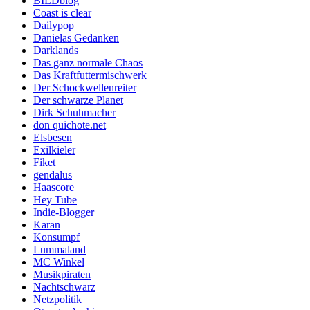
BILDblog
Coast is clear
Dailypop
Danielas Gedanken
Darklands
Das ganz normale Chaos
Das Kraftfuttermischwerk
Der Schockwellenreiter
Der schwarze Planet
Dirk Schuhmacher
don quichote.net
Elsbesen
Exilkieler
Fiket
gendalus
Haascore
Hey Tube
Indie-Blogger
Karan
Konsumpf
Lummaland
MC Winkel
Musikpiraten
Nachtschwarz
Netzpolitik