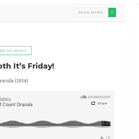
READ MORE
ND OF MUSIC
h It’s Friday!
acula (2014)