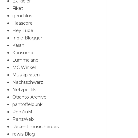
Exilkieler
Fiket
gendalus
Haascore
Hey Tube
Indie-Blogger
Karan
Konsumpf
Lummaland
MC Winkel
Musikpiraten
Nachtschwarz
Netzpolitik
Otranto-Archive
pantoffelpunk
PenZiuM
PenzWeb
Recent music heroes
rowis Blog