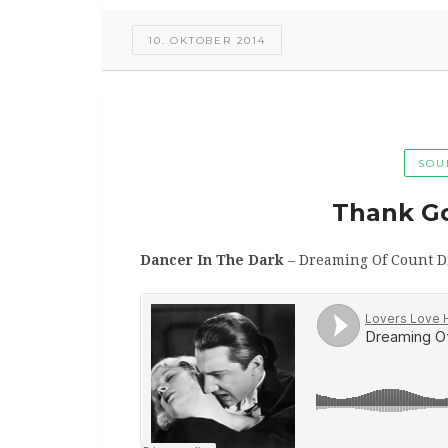
10. OKTOBER 2014
SOU
Thank Got
Dancer In The Dark
– Dreaming Of Count Dr