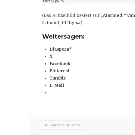
(Das Artikelbild basiert auf
„Alarmed!“ vo
Schmidt,
CC by-sa
)
Weitersagen:
Diaspora*
X
Facebook
Pinterest
Tumblr
E-Mail
10. OKTOBER 2014