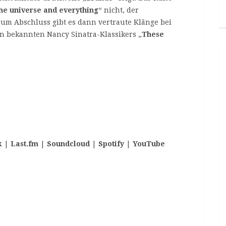
the universe and everything
“ nicht, der
 Zum Abschluss gibt es dann vertraute Klänge bei
n bekannten Nancy Sinatra-Klassikers „
These
k
|
Last.fm
|
Soundcloud
|
Spotify
|
YouTube