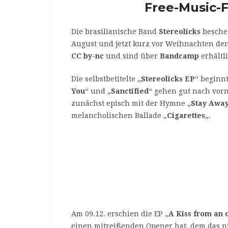
Free-Music-F
Die brasilianische Band
Stereolicks
bescher
August und jetzt kurz vor Weihnachten den
CC by-nc
und sind über
Bandcamp
erhältli
Die selbstbetitelte „
Stereolicks EP
“ beginnt
You
“ und „
Sanctified
“ gehen gut nach vorne
zunächst episch mit der Hymne „
Stay Awa
melancholischen Ballade „
Cigarettes
„.
Am 09.12. erschien die EP „
A Kiss from an o
einen mitreißenden Opener hat, dem das ni