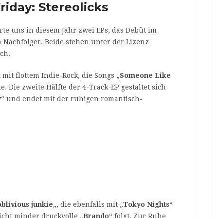
riday: Stereolicks
te uns in diesem Jahr zwei EPs, das Debüt im
 Nachfolger. Beide stehen unter der Lizenz
ch.
 mit flottem Indie-Rock, die Songs „
Someone Like
. Die zweite Hälfte der 4-Track-EP gestaltet sich
y
“ und endet mit der ruhigen romantisch-
blivious junkie
„, die ebenfalls mit „
Tokyo Nights
“
cht minder druckvolle „
Brando
“ folgt. Zur Ruhe