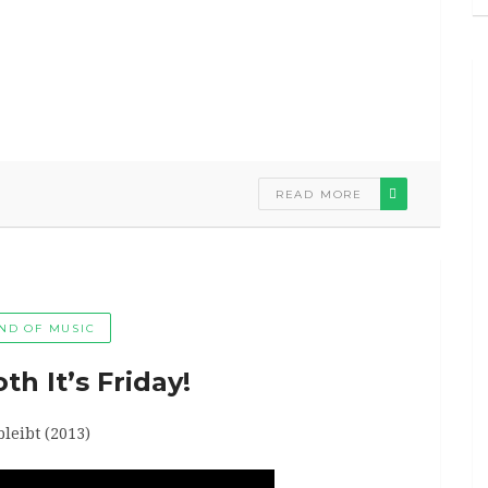
READ MORE
ND OF MUSIC
h It’s Friday!
leibt (2013)