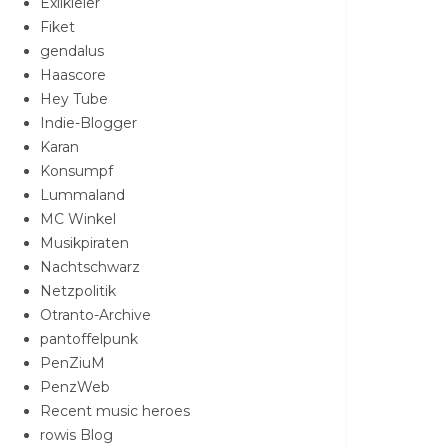
Exilkieler
Fiket
gendalus
Haascore
Hey Tube
Indie-Blogger
Karan
Konsumpf
Lummaland
MC Winkel
Musikpiraten
Nachtschwarz
Netzpolitik
Otranto-Archive
pantoffelpunk
PenZiuM
PenzWeb
Recent music heroes
rowis Blog