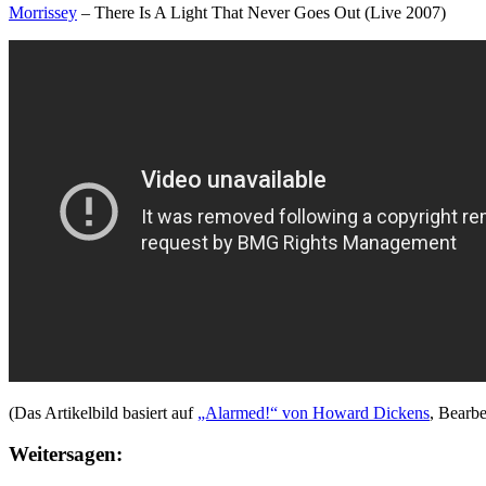
Morrissey
– There Is A Light That Never Goes Out (Live 2007)
(Das Artikelbild basiert auf
„Alarmed!“ von Howard Dickens
, Bearb
Weitersagen: