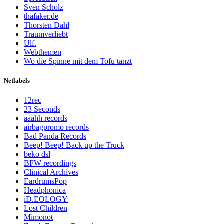
Sven Scholz
thafaker.de
Thorsten Dahl
Traumverliebt
Ulf.
Webthemen
Wo die Spinne mit dem Tofu tanzt
Netlabels
12rec
23 Seconds
aaahh records
airbagpromo records
Bad Panda Records
Beep! Beep! Back up the Truck
beko dsl
BFW recordings
Clinical Archives
EardrumsPop
Headphonica
iD.EOLOGY
Lost Children
Mimonot