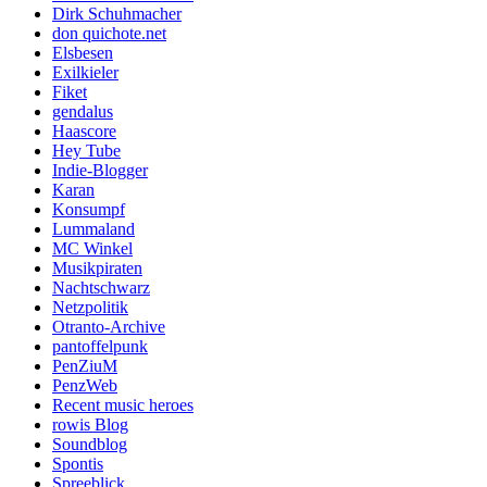
Dirk Schuhmacher
don quichote.net
Elsbesen
Exilkieler
Fiket
gendalus
Haascore
Hey Tube
Indie-Blogger
Karan
Konsumpf
Lummaland
MC Winkel
Musikpiraten
Nachtschwarz
Netzpolitik
Otranto-Archive
pantoffelpunk
PenZiuM
PenzWeb
Recent music heroes
rowis Blog
Soundblog
Spontis
Spreeblick