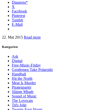
Diaspora*
X
Facebook
Pinterest
Tumblr
E-Mail
22. Mai 2015
Read more
Kategorien
Ask
Digital
Free-Music-Friday
Gentlemen Take Polaroids
Handball
Hit the North
Meat Is Murder
Piratenpartei
Slàinte Mhath
Sound of Music
The Lovecats
Trés Jolie
Twenty Four Hours