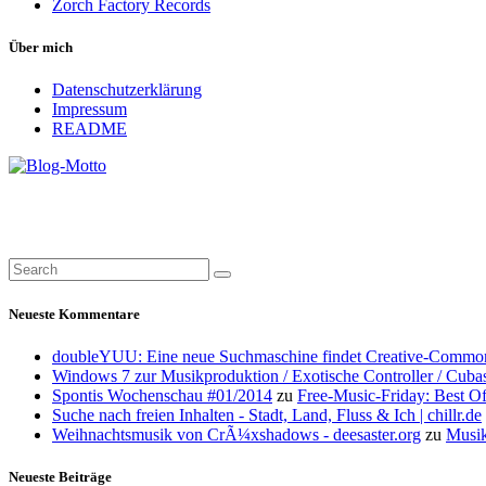
Zorch Factory Records
Über mich
Datenschutzerklärung
Impressum
README
Neueste Kommentare
doubleYUU: Eine neue Suchmaschine findet Creative-Common
Windows 7 zur Musikproduktion / Exotische Controller / Cuba
Spontis Wochenschau #01/2014
zu
Free-Music-Friday: Best O
Suche nach freien Inhalten - Stadt, Land, Fluss & Ich | chillr.de
Weihnachtsmusik von CrÃ¼xshadows - deesaster.org
zu
Musik
Neueste Beiträge