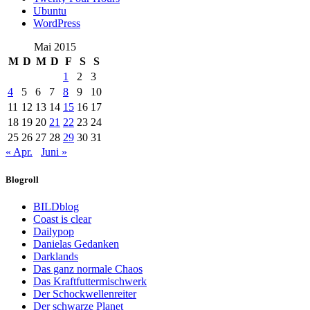
Ubuntu
WordPress
Mai 2015
M
D
M
D
F
S
S
1
2
3
4
5
6
7
8
9
10
11
12
13
14
15
16
17
18
19
20
21
22
23
24
25
26
27
28
29
30
31
« Apr.
Juni »
Blogroll
BILDblog
Coast is clear
Dailypop
Danielas Gedanken
Darklands
Das ganz normale Chaos
Das Kraftfuttermischwerk
Der Schockwellenreiter
Der schwarze Planet