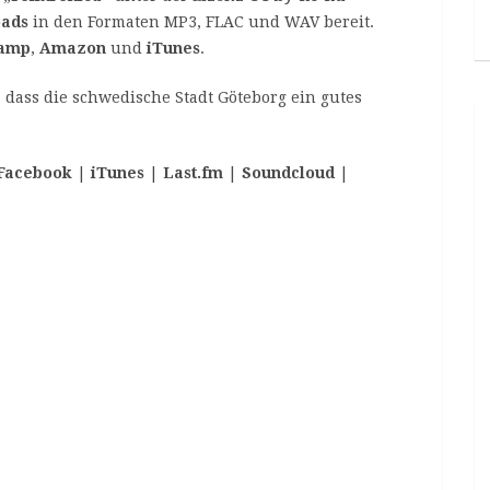
oads
in den Formaten MP3, FLAC und WAV bereit.
amp
,
Amazon
und
iTunes
.
, dass die schwedische Stadt Göteborg ein gutes
Facebook
|
iTunes
|
Last.fm
|
Soundcloud
|