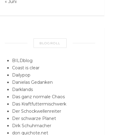
« Juni
BLOGROLL
BILDblog
Coast is clear
Dailypop
Danielas Gedanken
Darklands
Das ganz normale Chaos
Das Kraftfuttermischwerk
Der Schockwellenreiter
Der schwarze Planet
Dirk Schuhmacher
don quichote.net