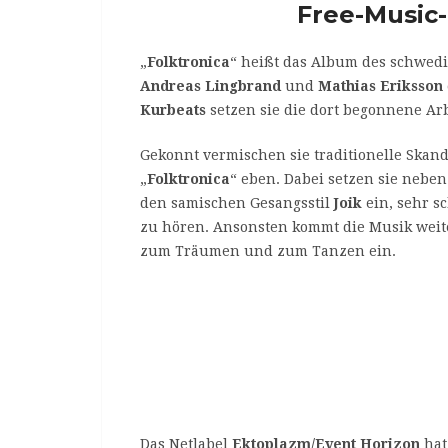
Free-Music-
„
Folktronica
“ heißt das Album des schwed
Andreas Lingbrand
und
Mathias Eriksson
Kurbeats
setzen sie die dort begonnene Arbe
Gekonnt vermischen sie traditionelle Skan
„
Folktronica
“ eben. Dabei setzen sie nebe
den samischen Gesangsstil
Joik
ein, sehr s
zu hören. Ansonsten kommt die Musik wei
zum Träumen und zum Tanzen ein.
Das Netlabel
Ektoplazm/Event Horizon
hat