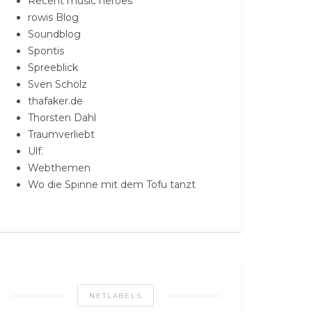
Recent music heroes
rowis Blog
Soundblog
Spontis
Spreeblick
Sven Scholz
thafaker.de
Thorsten Dahl
Traumverliebt
Ulf.
Webthemen
Wo die Spinne mit dem Tofu tanzt
NETLABELS