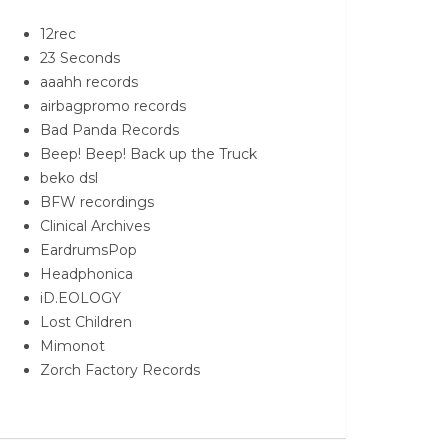
12rec
23 Seconds
aaahh records
airbagpromo records
Bad Panda Records
Beep! Beep! Back up the Truck
beko dsl
BFW recordings
Clinical Archives
EardrumsPop
Headphonica
iD.EOLOGY
Lost Children
Mimonot
Zorch Factory Records