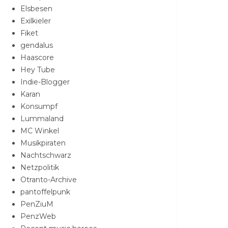
Elsbesen
Exilkieler
Fiket
gendalus
Haascore
Hey Tube
Indie-Blogger
Karan
Konsumpf
Lummaland
MC Winkel
Musikpiraten
Nachtschwarz
Netzpolitik
Otranto-Archive
pantoffelpunk
PenZiuM
PenzWeb