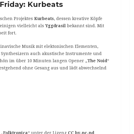
Friday: Kurbeats
ischen Projektes
Kurbeats
, dessen kreative Köpfe
einigen vielleicht als
Yggdrasil
bekannt sind. Mit
it fort.
dinavische Musik mit elektonischen Elementen,
n Synthesizern auch akustische Instrumente und
chön im über 10 Minuten langen Opener „
The Noid
“
testgehend ohne Gesang aus und lädt abwechselnd
 „
Folktronica
“ unter der Lizenz
CC by-nc-nd