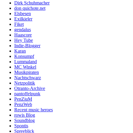
Dirk Schuhmacher
don quichote.net
Elsbesen
Exilkieler
Fiket
gendalus
Haascore
Hey Tube
Indie-Blogger
Karan
Konsumpf
Lummaland
MC Winkel
Musikpiraten
Nachtschwarz
Netzpolitik
Otranto-Archive
pantoffelpunk
PenZiuM
PenzWeb
Recent music heroes
rowis Blog
Soundblog
Spontis
Spreeblick