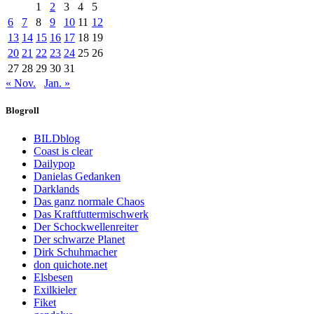
1
2
3
4
5
6
7
8
9
10
11
12
13
14
15
16
17
18
19
20
21
22
23
24
25
26
27
28
29
30
31
« Nov.
Jan. »
Blogroll
BILDblog
Coast is clear
Dailypop
Danielas Gedanken
Darklands
Das ganz normale Chaos
Das Kraftfuttermischwerk
Der Schockwellenreiter
Der schwarze Planet
Dirk Schuhmacher
don quichote.net
Elsbesen
Exilkieler
Fiket