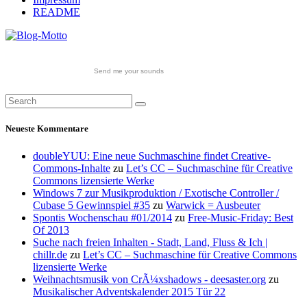
README
Send me your sounds
Neueste Kommentare
doubleYUU: Eine neue Suchmaschine findet Creative-
Commons-Inhalte
zu
Let’s CC – Suchmaschine für Creative
Commons lizensierte Werke
Windows 7 zur Musikproduktion / Exotische Controller /
Cubase 5 Gewinnspiel #35
zu
Warwick = Ausbeuter
Spontis Wochenschau #01/2014
zu
Free-Music-Friday: Best
Of 2013
Suche nach freien Inhalten - Stadt, Land, Fluss & Ich |
chillr.de
zu
Let’s CC – Suchmaschine für Creative Commons
lizensierte Werke
Weihnachtsmusik von CrÃ¼xshadows - deesaster.org
zu
Musikalischer Adventskalender 2015 Tür 22