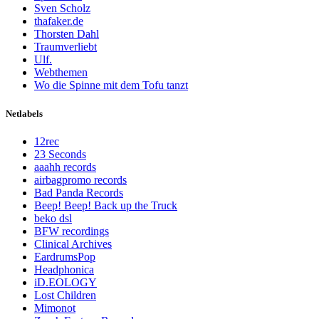
Sven Scholz
thafaker.de
Thorsten Dahl
Traumverliebt
Ulf.
Webthemen
Wo die Spinne mit dem Tofu tanzt
Netlabels
12rec
23 Seconds
aaahh records
airbagpromo records
Bad Panda Records
Beep! Beep! Back up the Truck
beko dsl
BFW recordings
Clinical Archives
EardrumsPop
Headphonica
iD.EOLOGY
Lost Children
Mimonot