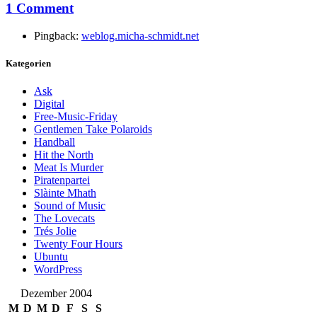
1 Comment
Pingback:
weblog.micha-schmidt.net
Kategorien
Ask
Digital
Free-Music-Friday
Gentlemen Take Polaroids
Handball
Hit the North
Meat Is Murder
Piratenpartei
Slàinte Mhath
Sound of Music
The Lovecats
Trés Jolie
Twenty Four Hours
Ubuntu
WordPress
Dezember 2004
M
D
M
D
F
S
S