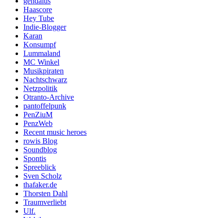
gendalus
Haascore
Hey Tube
Indie-Blogger
Karan
Konsumpf
Lummaland
MC Winkel
Musikpiraten
Nachtschwarz
Netzpolitik
Otranto-Archive
pantoffelpunk
PenZiuM
PenzWeb
Recent music heroes
rowis Blog
Soundblog
Spontis
Spreeblick
Sven Scholz
thafaker.de
Thorsten Dahl
Traumverliebt
Ulf.