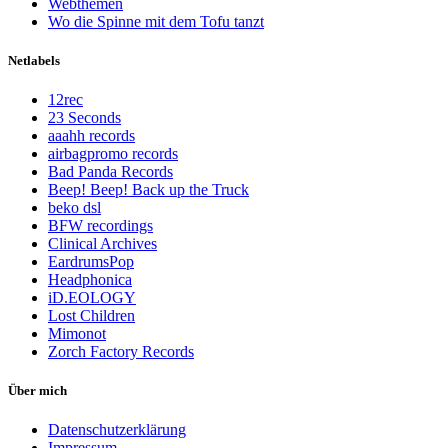
Webthemen
Wo die Spinne mit dem Tofu tanzt
Netlabels
12rec
23 Seconds
aaahh records
airbagpromo records
Bad Panda Records
Beep! Beep! Back up the Truck
beko dsl
BFW recordings
Clinical Archives
EardrumsPop
Headphonica
iD.EOLOGY
Lost Children
Mimonot
Zorch Factory Records
Über mich
Datenschutzerklärung
Impressum