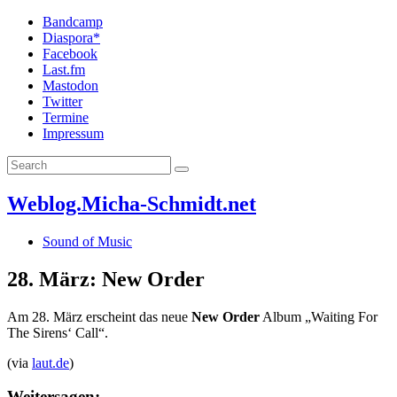
Bandcamp
Diaspora*
Facebook
Last.fm
Mastodon
Twitter
Termine
Impressum
Weblog.Micha-Schmidt.net
Sound of Music
28. März: New Order
Am 28. März erscheint das neue
New Order
Album „Waiting For
The Sirens‘ Call“.
(via
laut.de
)
Weitersagen: