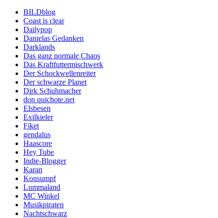
BILDblog
Coast is clear
Dailypop
Danielas Gedanken
Darklands
Das ganz normale Chaos
Das Kraftfuttermischwerk
Der Schockwellenreiter
Der schwarze Planet
Dirk Schuhmacher
don quichote.net
Elsbesen
Exilkieler
Fiket
gendalus
Haascore
Hey Tube
Indie-Blogger
Karan
Konsumpf
Lummaland
MC Winkel
Musikpiraten
Nachtschwarz