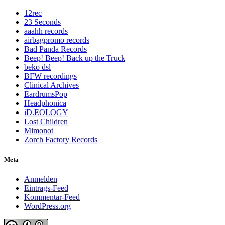
12rec
23 Seconds
aaahh records
airbagpromo records
Bad Panda Records
Beep! Beep! Back up the Truck
beko dsl
BFW recordings
Clinical Archives
EardrumsPop
Headphonica
iD.EOLOGY
Lost Children
Mimonot
Zorch Factory Records
Meta
Anmelden
Eintrags-Feed
Kommentar-Feed
WordPress.org