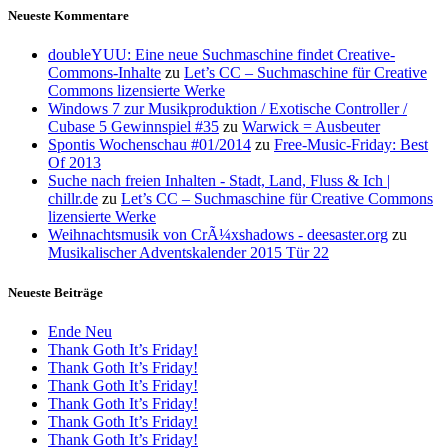
Neueste Kommentare
doubleYUU: Eine neue Suchmaschine findet Creative-
Commons-Inhalte
zu
Let’s CC – Suchmaschine für Creative
Commons lizensierte Werke
Windows 7 zur Musikproduktion / Exotische Controller /
Cubase 5 Gewinnspiel #35
zu
Warwick = Ausbeuter
Spontis Wochenschau #01/2014
zu
Free-Music-Friday: Best
Of 2013
Suche nach freien Inhalten - Stadt, Land, Fluss & Ich |
chillr.de
zu
Let’s CC – Suchmaschine für Creative Commons
lizensierte Werke
Weihnachtsmusik von CrÃ¼xshadows - deesaster.org
zu
Musikalischer Adventskalender 2015 Tür 22
Neueste Beiträge
Ende Neu
Thank Goth It’s Friday!
Thank Goth It’s Friday!
Thank Goth It’s Friday!
Thank Goth It’s Friday!
Thank Goth It’s Friday!
Thank Goth It’s Friday!