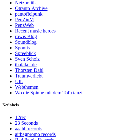
Netzpolitik
Otranto-Archive
pantoffelpunk
PenZiuM
PenzWeb
Recent music heroes
rowis Blog
Soundblog
Spontis
Spreeblick
Sven Scholz
thafaker.de
Thorsten Dahl
Traumverliebt
Ulf.
Webthemen
Wo die Spinne mit dem Tofu tanzt
Netlabels
12rec
23 Seconds
aaahh records
airbagpromo records
Bad Panda Records