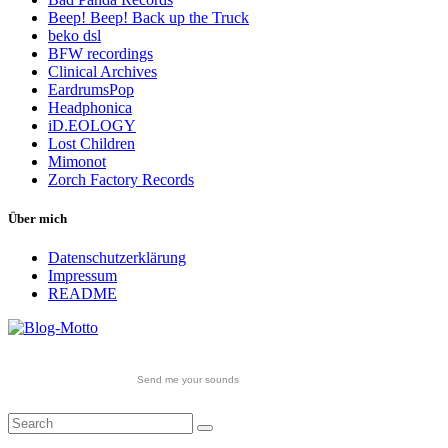
Beep! Beep! Back up the Truck
beko dsl
BFW recordings
Clinical Archives
EardrumsPop
Headphonica
iD.EOLOGY
Lost Children
Mimonot
Zorch Factory Records
Über mich
Datenschutzerklärung
Impressum
README
Send me your sounds