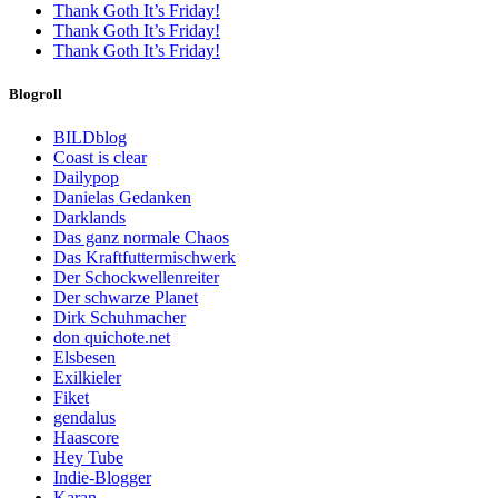
Thank Goth It’s Friday!
Thank Goth It’s Friday!
Thank Goth It’s Friday!
Blogroll
BILDblog
Coast is clear
Dailypop
Danielas Gedanken
Darklands
Das ganz normale Chaos
Das Kraftfuttermischwerk
Der Schockwellenreiter
Der schwarze Planet
Dirk Schuhmacher
don quichote.net
Elsbesen
Exilkieler
Fiket
gendalus
Haascore
Hey Tube
Indie-Blogger
Karan