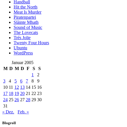
Handball
Hit the North
Meat Is Murder
Piratenpartei
Slàinte Mhath
Sound of Music
The Lovecats
Trés Jolie
Twenty Four Hours
Ubuntu
WordPress
Januar 2005
M
D
M
D
F
S
S
1
2
3
4
5
6
7
8
9
10
11
12
13
14
15
16
17
18
19
20
21
22
23
24
25
26
27
28
29
30
31
« Dez.
Feb. »
Blogroll