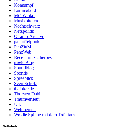
Konsumpf
Lummaland
MC Winkel
Musikpiraten
Nachtschwarz
Netzpolitik
Otranto-Archive
pantoffelpunk
PenZiuM
PenzWeb
Recent music heroes
rowis Blog
Soundblog
Spontis
Spreeblick
Sven Scholz
thafaker.de
Thorsten Dahl
Traumverliebt
Ulf.
Webthemen
Wo die Spinne mit dem Tofu tanzt
Netlabels